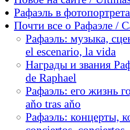
Рафаэль в фотопортретах 
Почти все о Рафаэле / C
Рафаэль: музыка, сцен
el escenario, la vida
Награды и звания Раф
de Raphael
Рафаэль: его жизнь го
aňo tras aňo
Рафаэль: концерты, ко
conciertos, сonciertos, 