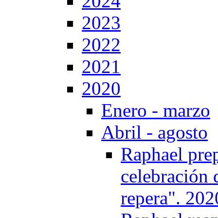
2024
2023
2022
2021
2020
Enero - marzo
Abril - agosto
Raphael prep
celebración d
repera". 202