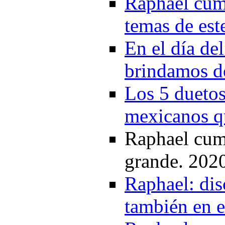
Raphael cump
temas de est
En el día de
brindamos do
Los 5 duetos
mexicanos qu
Raphael cump
grande. 202
Raphael: dis
también en 