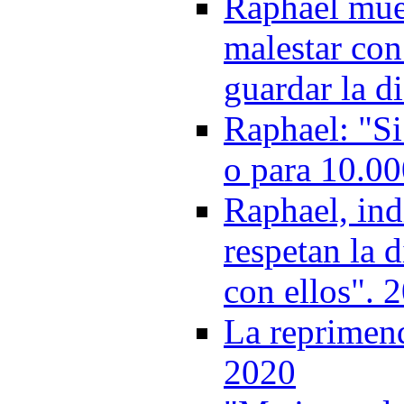
Raphael mues
malestar con 
guardar la d
Raphael: "Si
o para 10.000
Raphael, ind
respetan la d
con ellos". 
La reprimend
2020