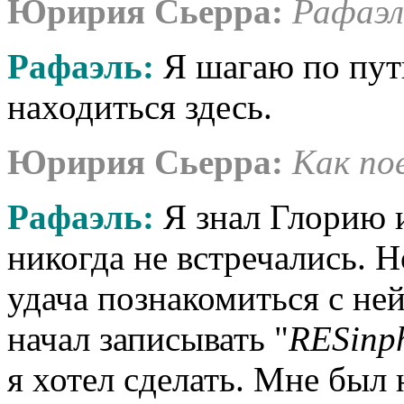
Юририя Сьерра:
Рафаэль
Рафаэль:
Я шагаю по пути
находиться здесь.
Юририя Сьерра:
Как по
Рафаэль:
Я знал Глорию и
никогда не встречались. 
удача познакомиться с ней
начал записывать "
RESinp
я хотел сделать. Мне был