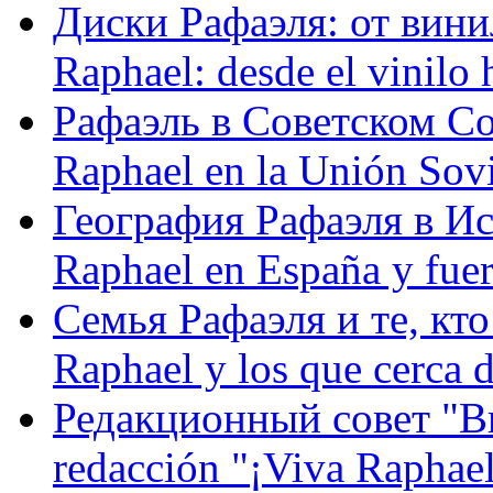
Диски Рафаэля: от винил
Raphael: desde el vinilo 
Рафаэль в Советском С
Raphael en la Unión Sovi
География Рафаэля в Исп
Raphael en España y fue
Семья Рафаэля и те, кто
Raphael y los que cerca d
Редакционный совет "Вив
redacción "¡Viva Raphael