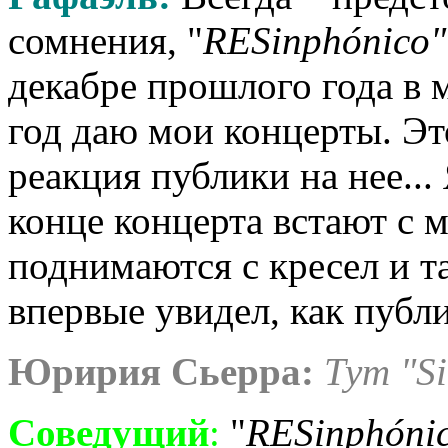
сомнения, "
RESinph
ó
nico
"
декабре прошлого года в 
год даю мои концерты. Э
реакция публики на нее...
конце концерта встают с м
поднимаются с кресел и т
впервые увидел, как публ
Юририя Сьерра:
Тут "Si
Соведущий
:
"
RESinph
ó
ni