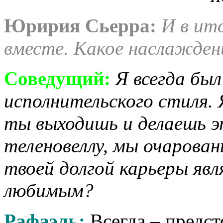
Юририя Сьерра:
И в ит
вместе. Какое наслажден
Соведущий:
Я всегда бы
исполнительского стиля. 
ты выходишь и делаешь э
теленовеллу, мы очарова
твоей долгой карьеры яв
любимым?
Рафаэль:
Всегда – предст