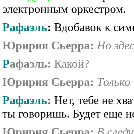
электронным оркестром.
Рафаэль
:
Вдобавок к сим
Юририя Сьерра:
Но здес
Р
афаэль:
Какой?
Юририя Сьерра:
Только 
Рафаэль:
Нет, тебе не хва
ты говоришь. Будет еще н
Юририя Сьерра:
В след