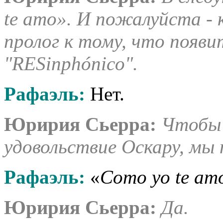
te amo». И пожалуйста - к
пролог к тому, что появит
"RESinphónico".
Рафаэль:
Нет.
Юририя Сьерра:
Чтобы
удовольствие Оскару, мы 
Рафаэль
:
«
Como yo te am
Юририя Сьерра:
Да.