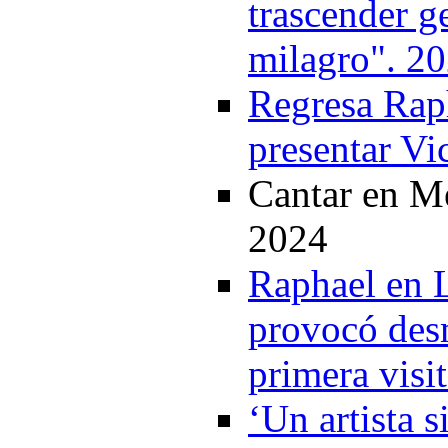
trascender g
milagro". 2
Regresa Rap
presentar Vi
Cantar en Mé
2024
Raphael en 
provocó desm
primera visi
‘Un artista s