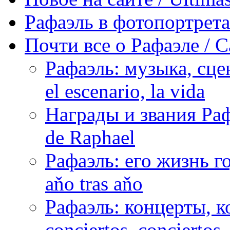
Рафаэль в фотопортретах 
Почти все о Рафаэле / C
Рафаэль: музыка, сцен
el escenario, la vida
Награды и звания Раф
de Raphael
Рафаэль: его жизнь го
aňo tras aňo
Рафаэль: концерты, ко
conciertos, сonciertos, 