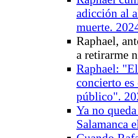
adicción al 
muerte. 202
Raphael, ant
a retirarme 
Raphael: "El
concierto es
público". 2
Ya no queda 
Salamanca e
Cuando Rafae