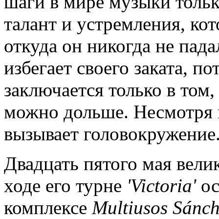
шаги в мире музыки только
талант и устремления, кот
откуда он никогда не пад
избегает своего заката, п
заключается только в том,
можно дольше. Несмотря н
вызывает головокружение
Двадцать пятого мая велик
ходе его турне
'
Victoria
'
ос
комплексе
Multiusos
S
á
nc