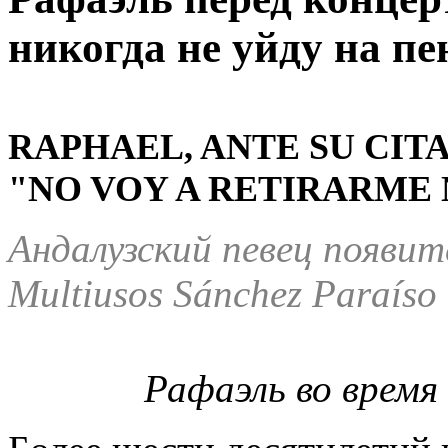
никогда не уйду на пе
RAPHAEL, ANTE SU CIT
"NO VOY A RETIRARME 
Андалузский певец появит
Multiusos
S
á
nchez
Para
í
so
Рафаэль во время