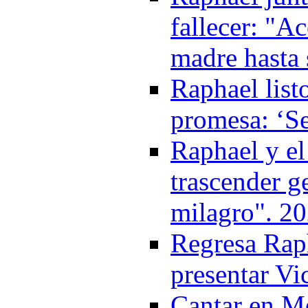
fallecer: "A
madre hasta 
Raphael list
promesa: ‘Se
Raphael y el
trascender g
milagro". 2
Regresa Rap
presentar Vi
Cantar en Mé