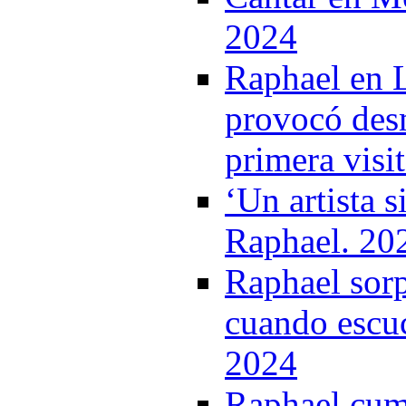
2024
Raphael en 
provocó desm
primera visi
‘Un artista s
Raphael. 20
Raphael sorp
cuando escu
2024
Raphael cum