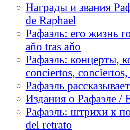
Награды и звания Раф
de Raphael
Рафаэль: его жизнь го
aňo tras aňo
Рафаэль: концерты, ко
conciertos, сonciertos, 
Рафаэль рассказывает 
Издания о Рафаэле / E
Рафаэль: штрихи к пор
del retrato