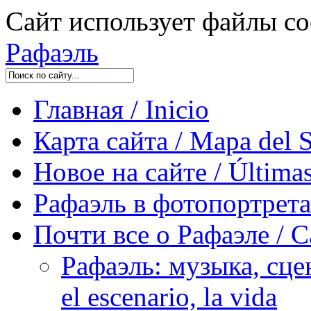
Сайт использует файлы co
Рафаэль
Главная / Inicio
Карта сайта / Mapa del S
Новое на сайте / Últimas
Рафаэль в фотопортретах 
Почти все о Рафаэле / C
Рафаэль: музыка, сцен
el escenario, la vida