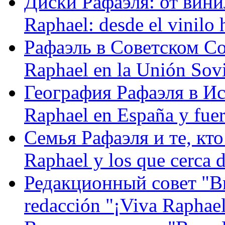
Диски Рафаэля: от винил
Raphael: desde el vinilo 
Рафаэль в Советском С
Raphael en la Unión Sovi
География Рафаэля в Исп
Raphael en España y fue
Семья Рафаэля и те, кто
Raphael y los que cerca d
Редакционный совет "Вив
redacción "¡Viva Raphael