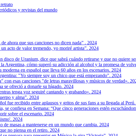
retrato
riódicos y revistas del mundo
s de ahora que sus canciones no dicen nada” . 2024
 un acto de valor tremendo, yo moriré artista”. 2024
n disco de Uranium, dice que sabrá cuándo retirarse y que no quiere s
 la Argentina, cómo superó su adicción al alcohol y la promesa de volv
a moderna en español que lleva 60 años en los escenarios. 2024
rgentina: "Yo siempre soy un chico que está empezando". 2024
a" con esas canciones "de letras maravillosas y músicos de verdad». 20
a se ofreció a donarle su hígado. 2024
ntras tenga voz seguiré cantando y grabando». 2024
cuerpo y alma”. 2024
ol fue recibido entre aplausos y gritos de sus fans a su llegada al Perú
a, se confiesa en Semana: “Que cinco generaciones estén escuchándom
orir sobre el escenario. 2024
mismo'. 2024
olo de masas a mantenerse en un mundo que cambia. 2024
ue no piensa en el retiro. 2024
 se prepara para presentar en México la gira “Victoria”. 2024