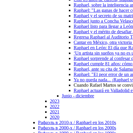
Raphael, sobre la inteligencia a
Raphael: "Las ganas de hacer c
Raphael y el secreto de su matr
Raphael junto a Concha Velasco
Raphael listo para llegar a Leó
Raphael y el mérito de desafiar
Regresa Raphael al Auditorio T
Cantar en México, otra victori
Raphael en León: El día que Ra
‘Un artista sin sueños ya no es 
Raphael sorprende al confesar
Raphael cumple 81 años: cómo n
Raphael, ante su cita de Salam
Raphael: "El peor error de un ar
Ya no queda nada... ¡Raphael 
Cuando Rafael Martos se convir
Raphael actuará en Valladolid e
Junio - diciembre
2023
2022
2021
2020
Рафаэль в 2010-х / Raphael en los 2010s
Рафаэль в 2000-х / Raphael en los 2000s