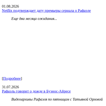
01.08.2026
Netflix подтверждает дату премьеры сериала о Рафаэле
Еще два месяца ожидания...
[
Подробнее
]
31.07.2026
Рафаэль говорит о дожде в Буэнос-Айресе
Видеоархивы Рафаэля по пятницам с Татьяной Орловой