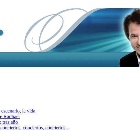
escenario, la vida
e Raphael
 tras aňo
ciertos, сonciertos, сonciertos...