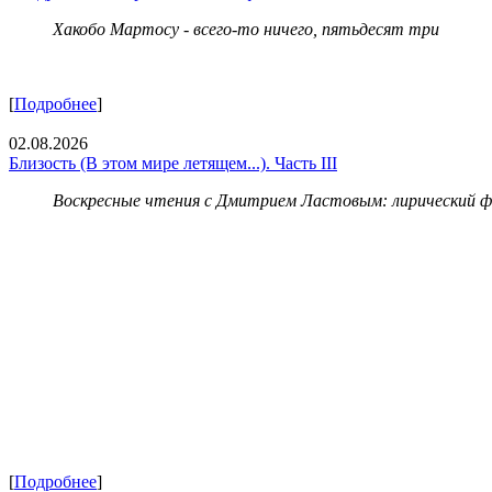
Хакобо Мартосу - всего-то ничего, пятьдесят три
[
Подробнее
]
02.08.2026
Близость (В этом мире летящем...). Часть III
Воскресные чтения с Дмитрием Ластовым:
лирический 
[
Подробнее
]