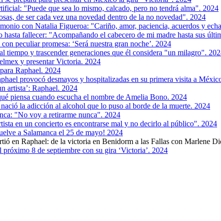
rtificial: "Puede que sea lo mismo, calcado, pero no tendrá alma". 2024
osas, de ser cada vez una novedad dentro de la no novedad". 2024
imonio con Natalia Figueroa: "Cariño, amor, paciencia, acuerdos y echa
 hasta fallecer: "Acompañando el cabecero de mi madre hasta sus últi
n con peculiar promesa: ‘Será nuestra gran noche’. 2024
 al tiempo y trascender generaciones que él considera "un milagro". 20
elmex y presentar Victoria. 2024
a para Raphael. 2024
phael provocó desmayos y hospitalizadas en su primera visita a Méxic
un artista’: Raphael. 2024
 qué piensa cuando escucha el nombre de Amelia Bono. 2024
ació la adicción al alcohol que lo puso al borde de la muerte. 2024
anca: "No voy a retirarme nunca". 2024
tista en un concierto es encontrarse mal y no decirlo al público". 2024
vuelve a Salamanca el 25 de mayo! 2024
tió en Raphael: de la victoria en Benidorm a las Fallas con Marlene Di
l próximo 8 de septiembre con su gira ‘Victoria’. 2024