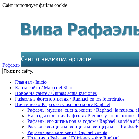
Сайт использует файлы cookie
Рафаэль
Главная / Inicio
Карта сайта / Mapa del Sitio
Новое на сайте / Últimas actualizaciones
Рафаэль в фотопортретах / Raphael en los fotoretratos
Почти все о Рафаэле / Casi todo sobre Raphael
Рафаэль: музыка, сцена, жизнь / Raphael: la musica, el 
Награды и звания Рафаэля / Premios y nominaciones d
Рафаэль: его жизнь год за годом / Raphael: su vida aňo
Рафаэль: концерты, концерты, концерты... / Raphael: con
Рафаэль рассказывает / Raphael cuenta
Издания о Рафаэле / Ediciones sobre Raphael