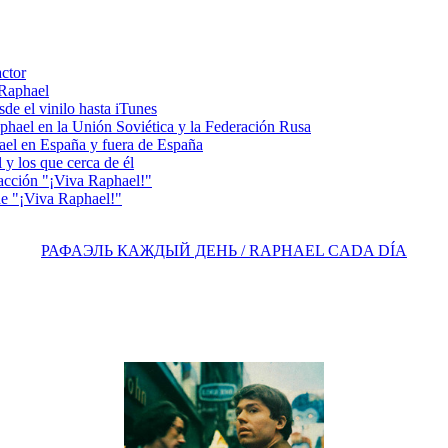
actor
 Raphael
e el vinilo hasta iTunes
el en la Unión Soviética y la Federación Rusa
el en España y fuera de España
y los que cerca de él
acción "¡Viva Raphael!"
e "¡Viva Raphael!"
РАФАЭЛЬ КАЖДЫЙ ДЕНЬ / RAPHAEL CADA DÍA