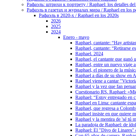
Рафаэль: штрихи к портрету / Raphael: los detalles del 
Рафаэль в газетах и журналах мира / Raphael en los pe
Рафаэль в 2020-х / Raphael en los 2020s
2026
2025
2024
Enero - mayo
Raphael, cantante: “Hay artista
Raphael, cantante: “Retirarse es
Raphael. 2024
Raphael, el cantante que ganó u
Raphael, entre un nuevo viaje a
Raphael, el pionero de la músic
Raphael a días de su show en A
Raphael viene a cantar "Victori
Raphael y la vez que fan peruan
Cuestionario RS. Raphael: «Mie
Raphael: “Estoy entregado en 
Raphael en Lima: cantante españ
Raphael, que regresa a Colombi
Raphael insiste en que quiere m
Raphael y la mentira de 'sé tú 
La paradoja de Raphael: de íd
Raphael: El "Divo de Linares" q
Con 65 años de carrera, Raphael