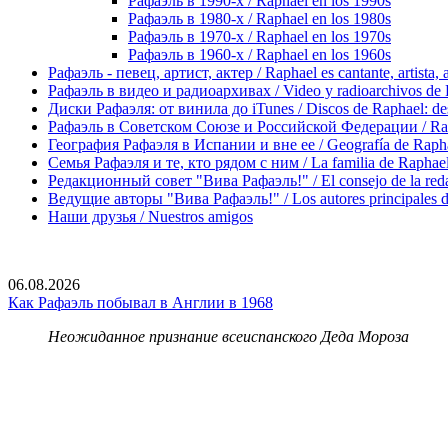
Рафаэль в 1990-х / Raphael en los 1990s
Рафаэль в 1980-х / Raphael en los 1980s
Рафаэль в 1970-х / Raphael en los 1970s
Рафаэль в 1960-х / Raphael en los 1960s
Рафаэль - певец, артист, актер / Raphael es cantante, artista, 
Рафаэль в видео и радиоархивах / Video y radioarchivos de
Диски Рафаэля: от винила до iTunes / Discos de Raphael: desd
Рафаэль в Советском Союзе и Российской Федерации / Rapha
География Рафаэля в Испании и вне ее / Geografía de Rapha
Семья Рафаэля и те, кто рядом с ним / La familia de Raphael 
Редакционный совет "Вива Рафаэль!" / El consejo de la red
Ведущие авторы "Вива Рафаэль!" / Los autores principales d
Наши друзья / Nuestros amigos
06.08.2026
Как Рафаэль побывал в Англии в 1968
Неожиданное признание всеиспанского Деда Мороза