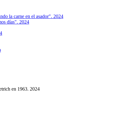
ndo la carne en el asador". 2024
mos días". 2024
24
o
etrich en 1963. 2024