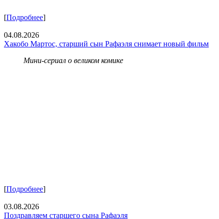
[
Подробнее
]
04.08.2026
Хакобо Мартос, старший сын Рафаэля снимает новый фильм
Мини-сериал о великом комике
[
Подробнее
]
03.08.2026
Поздравляем старшего сына Рафаэля