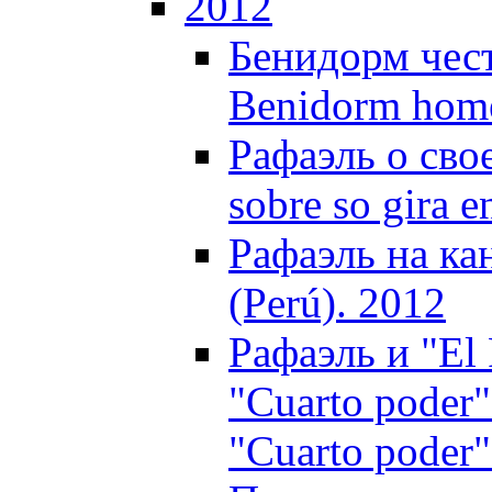
2012
Бенидорм чест
Benidorm homen
Рафаэль о свое
sobre so gira e
Рафаэль на ка
(Perú). 2012
Рафаэль и "El
"Cuarto poder"
"Cuarto poder"