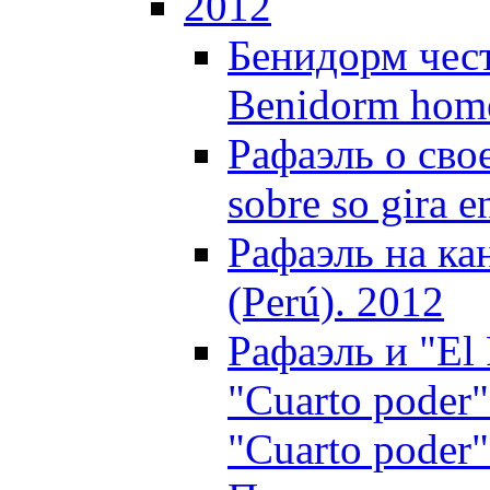
2012
Бенидорм чест
Benidorm homen
Рафаэль о свое
sobre so gira e
Рафаэль на ка
(Perú). 2012
Рафаэль и "El
"Cuarto poder"
"Cuarto poder"