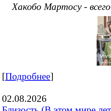
Хакобо Мартосу - всег
[
Подробнее
]
02.08.2026
Близость (В этом мире летя