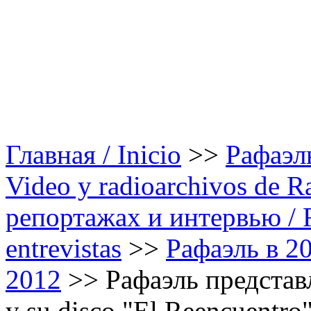
Главная / Inicio
>>
Рафаэль
Video y radioarchivos de R
репортажах и интервью / Ra
entrevistas
>>
Рафаэль в 20
2012
>>
Рафаэль представл
y su disco "El Reencuentro