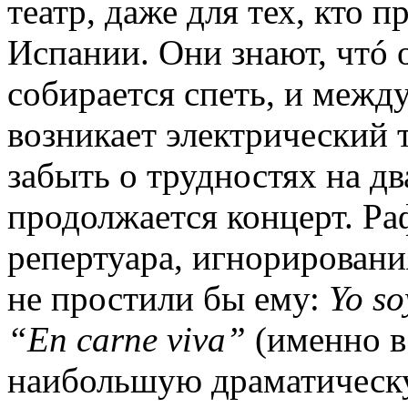
театр, даже для тех, кто п
Испании. Они знают, чтó о
собирается спеть, и межд
возникает электрический т
забыть о трудностях на дв
продолжается концерт. Ра
репертуара, игнорировани
не простили бы ему:
Yo
s
“
En
carne
viva
”
(именно в
наибольшую драматическу