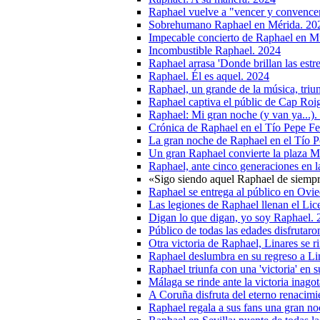
Raphael vuelve a "vencer y convence
Sobrehumano Raphael en Mérida. 20
Impecable concierto de Raphael en M
Incombustible Raphael. 2024
Raphael arrasa 'Donde brillan las estr
Raphael. Él es aquel. 2024
Raphael, un grande de la música, triu
Raphael captiva el públic de Cap Roig
Raphael: Mi gran noche (y van ya...).
Crónica de Raphael en el Tío Pepe Fes
La gran noche de Raphael en el Tío P
Un gran Raphael convierte la plaza Ma
Raphael, ante cinco generaciones en 
«Sigo siendo aquel Raphael de siemp
Raphael se entrega al público en Ovie
Las legiones de Raphael llenan el Lic
Digan lo que digan, yo soy Raphael.
Público de todas las edades disfrutaro
Otra victoria de Raphael, Linares se r
Raphael deslumbra en su regreso a Li
Raphael triunfa con una 'victoria' en
Málaga se rinde ante la victoria inag
A Coruña disfruta del eterno renacimi
Raphael regala a sus fans una gran no