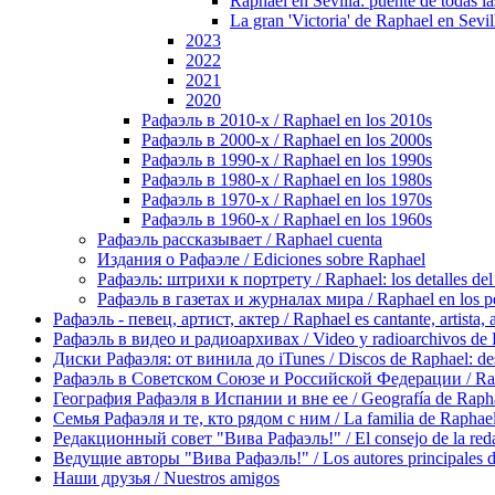
Raphael en Sevilla: puente de todas l
La gran 'Victoria' de Raphael en Sevil
2023
2022
2021
2020
Рафаэль в 2010-х / Raphael en los 2010s
Рафаэль в 2000-х / Raphael en los 2000s
Рафаэль в 1990-х / Raphael en los 1990s
Рафаэль в 1980-х / Raphael en los 1980s
Рафаэль в 1970-х / Raphael en los 1970s
Рафаэль в 1960-х / Raphael en los 1960s
Рафаэль рассказывает / Raphael cuenta
Издания о Рафаэле / Ediciones sobre Raphael
Рафаэль: штрихи к портрету / Raphael: los detalles del 
Рафаэль в газетах и журналах мира / Raphael en los pe
Рафаэль - певец, артист, актер / Raphael es cantante, artista, 
Рафаэль в видео и радиоархивах / Video y radioarchivos de
Диски Рафаэля: от винила до iTunes / Discos de Raphael: desd
Рафаэль в Советском Союзе и Российской Федерации / Rapha
География Рафаэля в Испании и вне ее / Geografía de Rapha
Семья Рафаэля и те, кто рядом с ним / La familia de Raphael 
Редакционный совет "Вива Рафаэль!" / El consejo de la red
Ведущие авторы "Вива Рафаэль!" / Los autores principales d
Наши друзья / Nuestros amigos