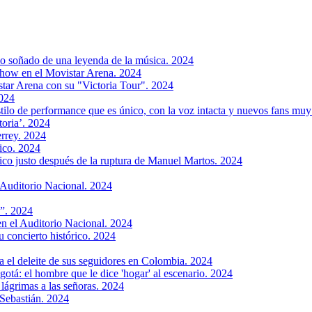
o soñado de una leyenda de la música. 2024
show en el Movistar Arena. 2024
tar Arena con su "Victoria Tour". 2024
2024
estilo de performance que es único, con la voz intacta y nuevos fans mu
toria’. 2024
errey. 2024
ico. 2024
ico justo después de la ruptura de Manuel Martos. 2024
 Auditorio Nacional. 2024
”. 2024
n el Auditorio Nacional. 2024
 concierto histórico. 2024
a el deleite de sus seguidores en Colombia. 2024
otá: el hombre que le dice 'hogar' al escenario. 2024
lágrimas a las señoras. 2024
 Sebastián. 2024