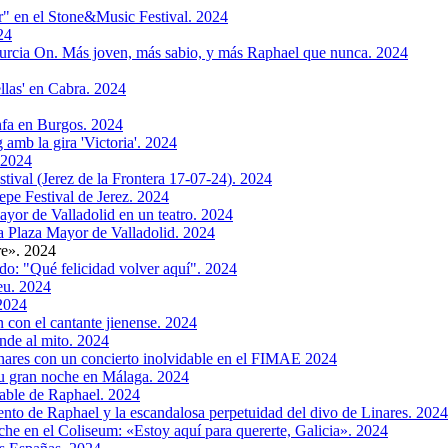
r" en el Stone&Music Festival. 2024
24
urcia On. Más joven, más sabio, y más Raphael que nunca. 2024
ellas' en Cabra. 2024
nfa en Burgos. 2024
 amb la gira 'Victoria'. 2024
 2024
tival (Jerez de la Frontera 17-07-24). 2024
epe Festival de Jerez. 2024
yor de Valladolid en un teatro. 2024
la Plaza Mayor de Valladolid. 2024
re». 2024
do: "Qué felicidad volver aquí". 2024
eu. 2024
 2024
n con el cantante jienense. 2024
inde al mito. 2024
nares con un concierto inolvidable en el FIMAE 2024
 su gran noche en Málaga. 2024
otable de Raphael. 2024
ento de Raphael y la escandalosa perpetuidad del divo de Linares. 2024
che en el Coliseum: «Estoy aquí para quererte, Galicia». 2024