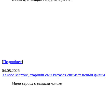
[
Подробнее
]
04.08.2026
Хакобо Мартос, старший сын Рафаэля снимает новый фильм
Мини-сериал о великом комике