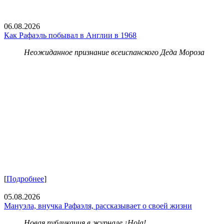
06.08.2026
Как Рафаэль побывал в Англии в 1968
Неожиданное признание всеиспанского Деда Мороза
[
Подробнее
]
05.08.2026
Мануэла, внучка Рафаэля, рассказывает о своей жизни
Новая публикация в журнале ¡Hola!