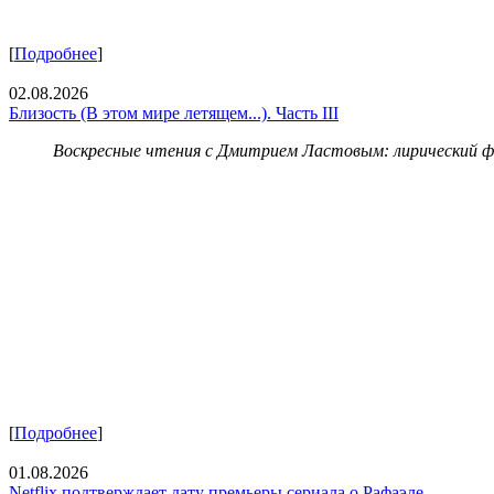
[
Подробнее
]
02.08.2026
Близость (В этом мире летящем...). Часть III
Воскресные чтения с Дмитрием Ластовым:
лирический 
[
Подробнее
]
01.08.2026
Netflix подтверждает дату премьеры сериала о Рафаэле