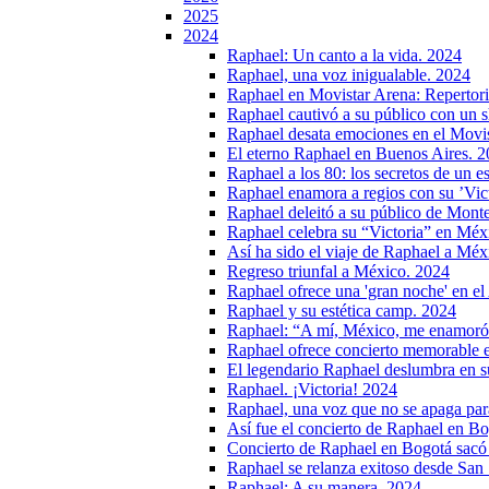
2025
2024
Raphael: Un canto a la vida. 2024
Raphael, una voz inigualable. 2024
Raphael en Movistar Arena: Repertori
Raphael cautivó a su público con un 
Raphael desata emociones en el Movis
El eterno Raphael en Buenos Aires. 
Raphael a los 80: los secretos de un 
Raphael enamora a regios con su ’Vic
Raphael deleitó a su público de Mont
Raphael celebra su “Victoria” en Méx
Así ha sido el viaje de Raphael a Méx
Regreso triunfal a México. 2024
Raphael ofrece una 'gran noche' en el
Raphael y su estética camp. 2024
Raphael: “A mí, México, me enamoró
Raphael ofrece concierto memorable e
El legendario Raphael deslumbra en su
Raphael. ¡Victoria! 2024
Raphael, una voz que no se apaga par
Así fue el concierto de Raphael en Bog
Concierto de Raphael en Bogotá sacó 
Raphael se relanza exitoso desde San
Raphael: A su manera. 2024