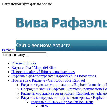
Сайт использует файлы cookie
Рафаэль
Главная / Inicio
Карта сайта / Mapa del Sitio
Новое на сайте / Últimas actualizaciones
Рафаэль в фотопортретах / Raphael en los fotoretratos
Почти все о Рафаэле / Casi todo sobre Raphael
Рафаэль: музыка, сцена, жизнь / Raphael: la musica, el 
Награды и звания Рафаэля / Premios y nominaciones d
Рафаэль: его жизнь год за годом / Raphael: su vida aňo
Рафаэль: концерты, концерты, концерты... / Raphael: con
Рафаэль в 2020-х / Raphael en los 2020s
2026