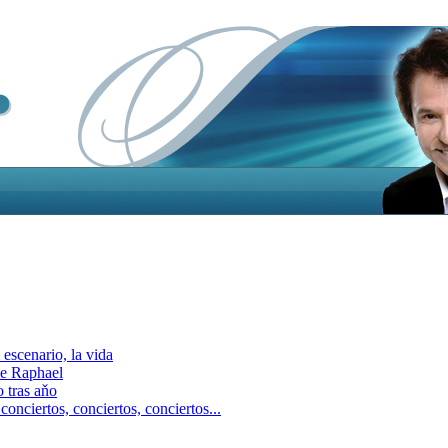
escenario, la vida
e Raphael
 tras aňo
ciertos, сonciertos, сonciertos...