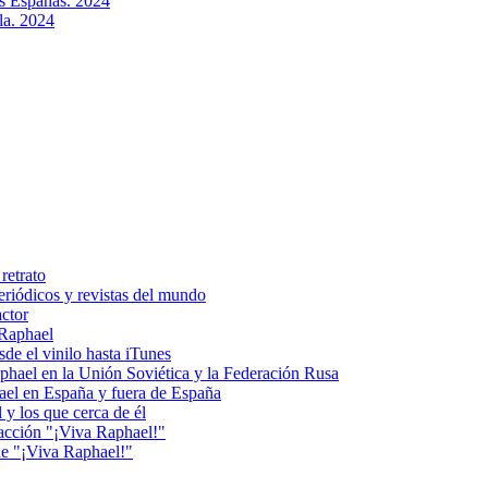
as Españas. 2024
la. 2024
retrato
riódicos y revistas del mundo
actor
 Raphael
e el vinilo hasta iTunes
el en la Unión Soviética y la Federación Rusa
el en España y fuera de España
y los que cerca de él
acción "¡Viva Raphael!"
e "¡Viva Raphael!"