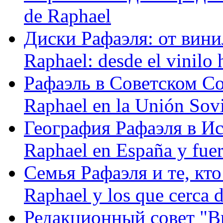
de Raphael
Диски Рафаэля: от винил
Raphael: desde el vinilo 
Рафаэль в Советском С
Raphael en la Unión Sovi
География Рафаэля в Исп
Raphael en España y fue
Семья Рафаэля и те, кто
Raphael y los que cerca d
Редакционный совет "Вив