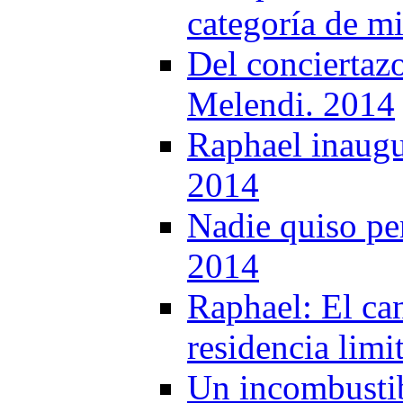
categoría de m
Del conciertaz
Melendi. 2014
Raphael inaugur
2014
Nadie quiso per
2014
Raphael: El can
residencia lim
Un incombustib