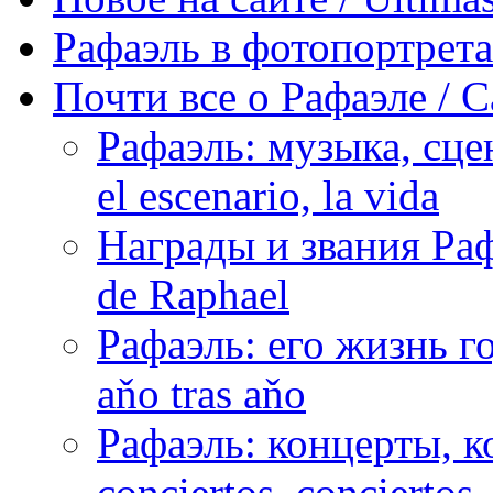
Рафаэль в фотопортретах 
Почти все о Рафаэле / C
Рафаэль: музыка, сцен
el escenario, la vida
Награды и звания Раф
de Raphael
Рафаэль: его жизнь го
aňo tras aňo
Рафаэль: концерты, ко
conciertos, сonciertos, 