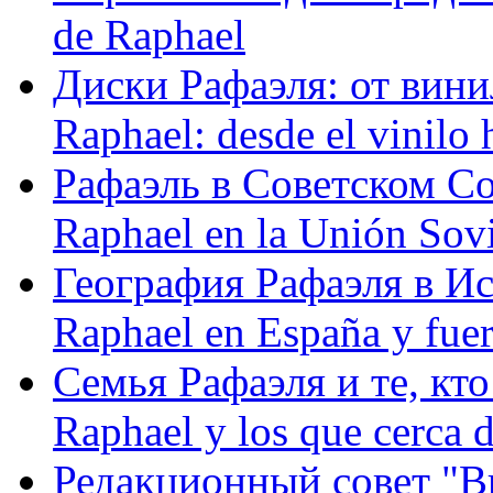
de Raphael
Диски Рафаэля: от винил
Raphael: desde el vinilo 
Рафаэль в Советском С
Raphael en la Unión Sovi
География Рафаэля в Исп
Raphael en España y fue
Семья Рафаэля и те, кто
Raphael y los que cerca d
Редакционный совет "Вив