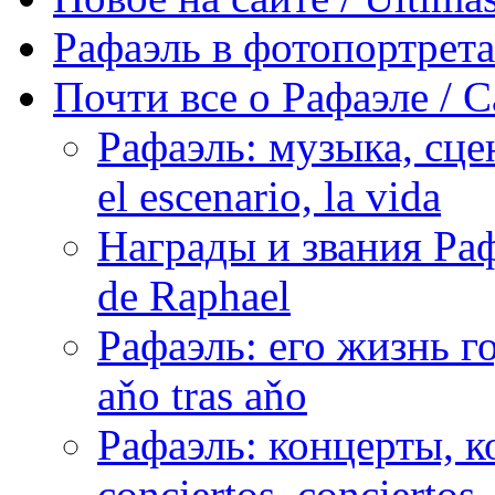
Рафаэль в фотопортретах 
Почти все о Рафаэле / C
Рафаэль: музыка, сцен
el escenario, la vida
Награды и звания Раф
de Raphael
Рафаэль: его жизнь го
aňo tras aňo
Рафаэль: концерты, ко
conciertos, сonciertos, 