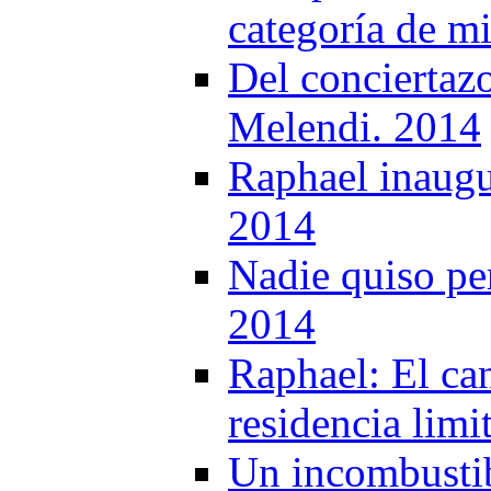
categoría de m
Del conciertaz
Melendi. 2014
Raphael inaugur
2014
Nadie quiso per
2014
Raphael: El can
residencia lim
Un incombustib