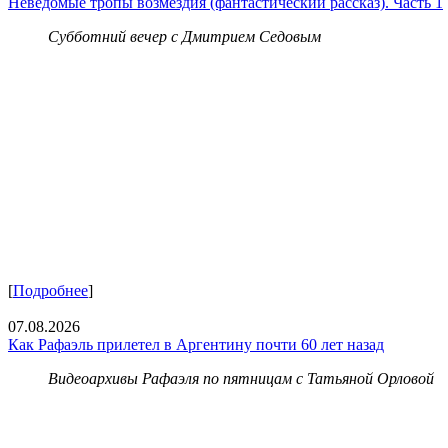
Неведомые тропы возмездия (фантастический рассказ). Часть 1
Субботний вечер с Дмитрием Седовым
[
Подробнее
]
07.08.2026
Как Рафаэль прилетел в Аргентину почти 60 лет назад
Видеоархивы Рафаэля по пятницам с Татьяной Орловой