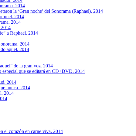
oñador. 2014
onorama. 2014
etaron la ‘Gran noche’ del Sonorama (Raphael). 2014
como el. 2014
rama. 2014
. 2014
die” a Raphael. 2014
 Sonorama. 2014
ndo aquel. 2014
aquel” de la gran voz. 2014
o especial que se editará en CD+DVD. 2014
tud. 2014
que nunca. 2014
al. 2014
2014
on el corazón en carne viva. 2014