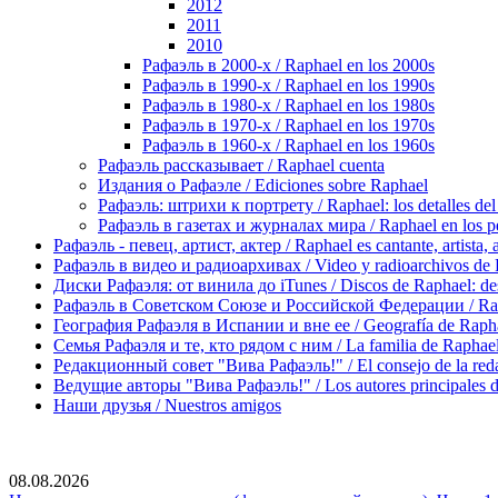
2012
2011
2010
Рафаэль в 2000-х / Raphael en los 2000s
Рафаэль в 1990-х / Raphael en los 1990s
Рафаэль в 1980-х / Raphael en los 1980s
Рафаэль в 1970-х / Raphael en los 1970s
Рафаэль в 1960-х / Raphael en los 1960s
Рафаэль рассказывает / Raphael cuenta
Издания о Рафаэле / Ediciones sobre Raphael
Рафаэль: штрихи к портрету / Raphael: los detalles del 
Рафаэль в газетах и журналах мира / Raphael en los pe
Рафаэль - певец, артист, актер / Raphael es cantante, artista, 
Рафаэль в видео и радиоархивах / Video y radioarchivos de
Диски Рафаэля: от винила до iTunes / Discos de Raphael: desd
Рафаэль в Советском Союзе и Российской Федерации / Rapha
География Рафаэля в Испании и вне ее / Geografía de Rapha
Семья Рафаэля и те, кто рядом с ним / La familia de Raphael 
Редакционный совет "Вива Рафаэль!" / El consejo de la red
Ведущие авторы "Вива Рафаэль!" / Los autores principales d
Наши друзья / Nuestros amigos
08.08.2026