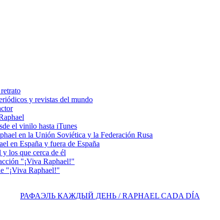
retrato
riódicos y revistas del mundo
actor
 Raphael
e el vinilo hasta iTunes
el en la Unión Soviética y la Federación Rusa
el en España y fuera de España
y los que cerca de él
acción "¡Viva Raphael!"
e "¡Viva Raphael!"
РАФАЭЛЬ КАЖДЫЙ ДЕНЬ / RAPHAEL CADA DÍA