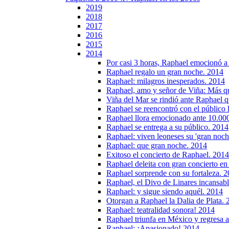
2019
2018
2017
2016
2015
2014
Por casi 3 horas, Raphael emocionó a
Raphael regalo un gran noche. 2014
Raphael: milagros inesperados. 2014
Raphael, amo y señor de Viña: Más q
Viña del Mar se rindió ante Raphael qu
Raphael se reencontró con el público
Raphael llora emocionado ante 10.000
Raphael se entrega a su público. 2014
Raphael: viven leoneses su 'gran noch
Raphael: que gran noche. 2014
Exitoso el concierto de Raphael. 2014
Raphael deleita con gran concierto en
Raphael sorprende con su fortaleza. 
Raphael, el Divo de Linares incansab
Raphael: y sigue siendo aquél. 2014
Otorgan a Raphael la Dalia de Plata.
Raphael: teatralidad sonora! 2014
Raphael triunfa en México y regresa 
Raphael: ¡Apasionado! 2014