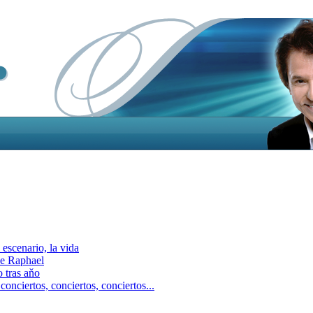
escenario, la vida
e Raphael
 tras aňo
ciertos, сonciertos, сonciertos...