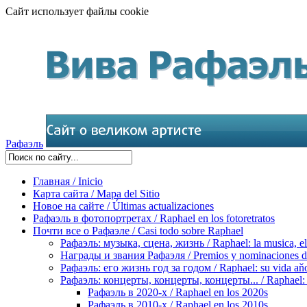
Сайт использует файлы cookie
Рафаэль
Главная / Inicio
Карта сайта / Mapa del Sitio
Новое на сайте / Últimas actualizaciones
Рафаэль в фотопортретах / Raphael en los fotoretratos
Почти все о Рафаэле / Casi todo sobre Raphael
Рафаэль: музыка, сцена, жизнь / Raphael: la musica, el 
Награды и звания Рафаэля / Premios y nominaciones d
Рафаэль: его жизнь год за годом / Raphael: su vida aňo
Рафаэль: концерты, концерты, концерты... / Raphael: con
Рафаэль в 2020-х / Raphael en los 2020s
Рафаэль в 2010-х / Raphael en los 2010s