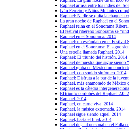
Raphael: La gran noche de un loco s
Raphael arrasa entre los indies del S
Iván Ferreiro y Niños Mutantes compl
Raphael: Nadie se quita la chaqueta 
La gran noche de Raphael en el Sono
Raphael reina en el Sonorama Ribera
El festival ribereño Sonorama se “rin
Raphael en el Sonorama. 2014
Raphael: un escándalo en el Festival
Raphael en el Sonorama: El sigue sie
Una estrella llamada Raphael. 2014
Raphael: El triunfo del histrión. 2014
Raphael demuestra que sigue siendo “
Raphael graba en México un conciert
Raphael, con sonido sinfónico. 2014
Raphael: Disfruta a la par de la juven
Raphael, más enamorado de México 
Raphael es la cátedra intergeneracion
El triunfo cordobés del Raphael 2.0. 
Raphael. 2014
Raphael, en carne viva. 2014
Raphael, la música extremada. 2014
Raphael sigue siendo aquel. 2014
Raphael, hasta el final. 2014
Raphael deja al personal en el Falla c