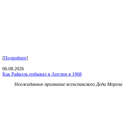
[
Подробнее
]
06.08.2026
Как Рафаэль побывал в Англии в 1968
Неожиданное признание всеиспанского Деда Мороза