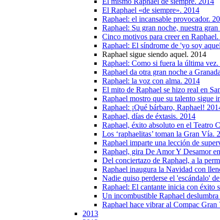
El mismo Raphael de siempre. 2014
El Raphael «de siempre». 2014
Raphael: el incansable provocador. 2
Raphael: Su gran noche, nuestra gran
Cinco motivos para creer en Raphael.
Raphael: El síndrome de 'yo soy aquel
Raphael sigue siendo aquel. 2014
Raphael: Como si fuera la última vez
Raphael da otra gran noche a Granad
Raphael: la voz con alma. 2014
El mito de Raphael se hizo real en Sa
Raphael mostro que su talento sigue i
Raphael: ¡Qué bárbaro, Raphael! 201
Raphael, días de éxtasis. 2014
Raphael, éxito absoluto en el Teatro
Los ‘raphaelitas’ toman la Gran Vía. 
Raphael imparte una lección de super
Raphael, gira De Amor Y Desamor en e
Del conciertazo de Raphael, a la per
Raphael inaugura la Navidad con lleno
Nadie quiso perderse el 'escándalo' d
Raphael: El cantante inicia con éxito
Un incombustible Raphael deslumbra 
Raphael hace vibrar al Compac Gran 
2013