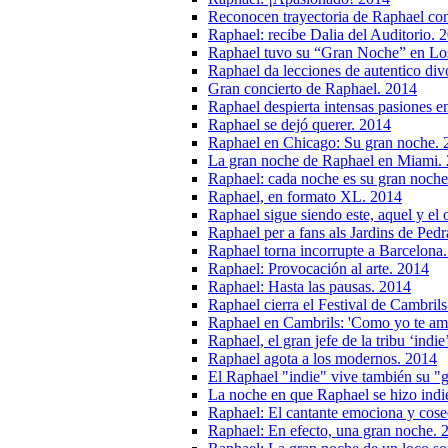
Reconocen trayectoria de Raphael con
Raphael: recibe Dalia del Auditorio. 
Raphael tuvo su “Gran Noche” en Lo
Raphael da lecciones de autentico di
Gran concierto de Raphael. 2014
Raphael despierta intensas pasiones e
Raphael se dejó querer. 2014
Raphael en Chicago: Su gran noche. 
La gran noche de Raphael en Miami.
Raphael: cada noche es su gran noche
Raphael, en formato XL. 2014
Raphael sigue siendo este, aquel y el 
Raphael per a fans als Jardins de Ped
Raphael torna incorrupte a Barcelona
Raphael: Provocación al arte. 2014
Raphael: Hasta las pausas. 2014
Raphael cierra el Festival de Cambrils
Raphael en Cambrils: 'Como yo te am
Raphael, el gran jefe de la tribu ‘indie
Raphael agota a los modernos. 2014
El Raphael "indie" vive también su "
La noche en que Raphael se hizo indie
Raphael: El cantante emociona y cosech
Raphael: En efecto, una gran noche. 