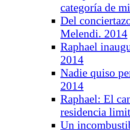
categoría de m
Del conciertaz
Melendi. 2014
Raphael inaugur
2014
Nadie quiso per
2014
Raphael: El can
residencia lim
Un incombustib