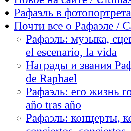
Рафаэль в фотопортретах 
Почти все о Рафаэле / C
Рафаэль: музыка, сцен
el escenario, la vida
Награды и звания Раф
de Raphael
Рафаэль: его жизнь го
aňo tras aňo
Рафаэль: концерты, ко
conciertos, сonciertos, 