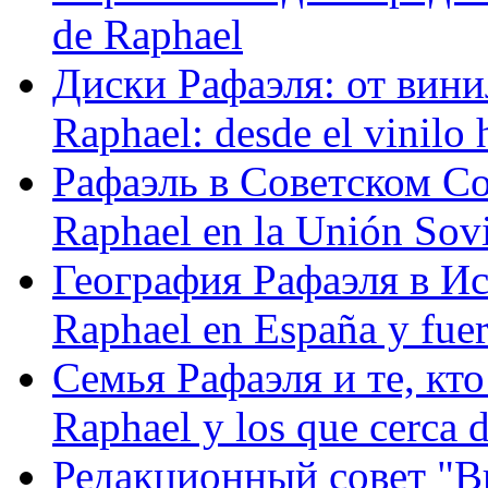
de Raphael
Диски Рафаэля: от винил
Raphael: desde el vinilo 
Рафаэль в Советском С
Raphael en la Unión Sovi
География Рафаэля в Исп
Raphael en España y fue
Семья Рафаэля и те, кто
Raphael y los que cerca d
Редакционный совет "Вив