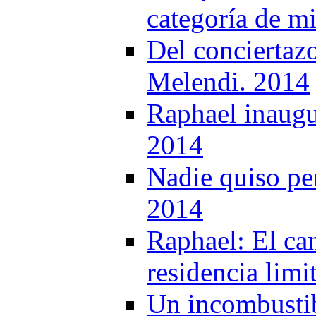
categoría de m
Del conciertaz
Melendi. 2014
Raphael inaugur
2014
Nadie quiso per
2014
Raphael: El can
residencia lim
Un incombustib