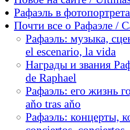
Рафаэль в фотопортретах 
Почти все о Рафаэле / C
Рафаэль: музыка, сцен
el escenario, la vida
Награды и звания Раф
de Raphael
Рафаэль: его жизнь го
aňo tras aňo
Рафаэль: концерты, ко
conciertos, сonciertos, 