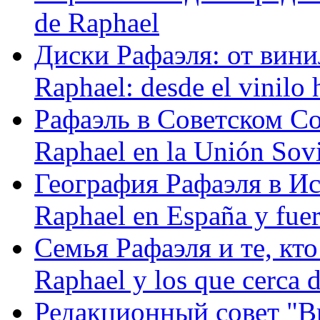
de Raphael
Диски Рафаэля: от винил
Raphael: desde el vinilo 
Рафаэль в Советском С
Raphael en la Unión Sovi
География Рафаэля в Исп
Raphael en España y fue
Семья Рафаэля и те, кто
Raphael y los que cerca d
Редакционный совет "Вив