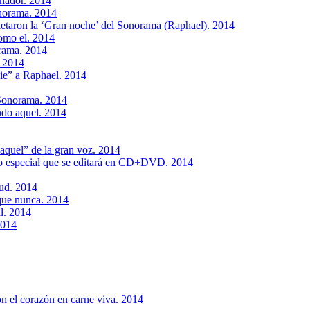
oñador. 2014
onorama. 2014
etaron la ‘Gran noche’ del Sonorama (Raphael). 2014
como el. 2014
rama. 2014
. 2014
die” a Raphael. 2014
 Sonorama. 2014
ndo aquel. 2014
aquel” de la gran voz. 2014
o especial que se editará en CD+DVD. 2014
tud. 2014
que nunca. 2014
al. 2014
2014
on el corazón en carne viva. 2014