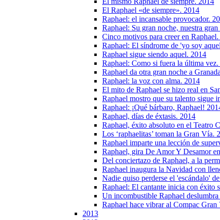
El mismo Raphael de siempre. 2014
El Raphael «de siempre». 2014
Raphael: el incansable provocador. 2
Raphael: Su gran noche, nuestra gran
Cinco motivos para creer en Raphael.
Raphael: El síndrome de 'yo soy aquel
Raphael sigue siendo aquel. 2014
Raphael: Como si fuera la última vez
Raphael da otra gran noche a Granad
Raphael: la voz con alma. 2014
El mito de Raphael se hizo real en Sa
Raphael mostro que su talento sigue i
Raphael: ¡Qué bárbaro, Raphael! 201
Raphael, días de éxtasis. 2014
Raphael, éxito absoluto en el Teatro
Los ‘raphaelitas’ toman la Gran Vía. 
Raphael imparte una lección de super
Raphael, gira De Amor Y Desamor en e
Del conciertazo de Raphael, a la per
Raphael inaugura la Navidad con lleno
Nadie quiso perderse el 'escándalo' d
Raphael: El cantante inicia con éxito
Un incombustible Raphael deslumbra 
Raphael hace vibrar al Compac Gran 
2013