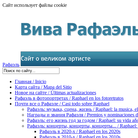
Сайт использует файлы cookie
Рафаэль
Главная / Inicio
Карта сайта / Mapa del Sitio
Новое на сайте / Últimas actualizaciones
Рафаэль в фотопортретах / Raphael en los fotoretratos
Почти все о Рафаэле / Casi todo sobre Raphael
Рафаэль: музыка, сцена, жизнь / Raphael: la musica, el 
Награды и звания Рафаэля / Premios y nominaciones d
Рафаэль: его жизнь год за годом / Raphael: su vida aňo
Рафаэль: концерты, концерты, концерты... / Raphael: con
Рафаэль в 2020-х / Raphael en los 2020s
Рафаэль в 2010-х / Raphael en los 2010s