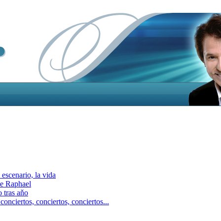
escenario, la vida
e Raphael
 tras aňo
ciertos, сonciertos, сonciertos...