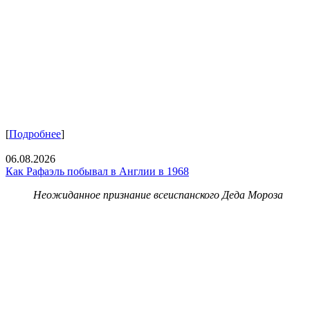
[
Подробнее
]
06.08.2026
Как Рафаэль побывал в Англии в 1968
Неожиданное признание всеиспанского Деда Мороза