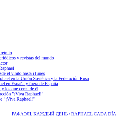
retrato
riódicos y revistas del mundo
actor
 Raphael
e el vinilo hasta iTunes
el en la Unión Soviética y la Federación Rusa
el en España y fuera de España
y los que cerca de él
acción "¡Viva Raphael!"
e "¡Viva Raphael!"
РАФАЭЛЬ КАЖДЫЙ ДЕНЬ / RAPHAEL CADA DÍA