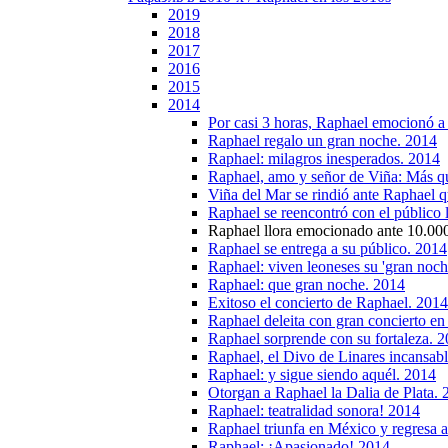
2019
2018
2017
2016
2015
2014
Por casi 3 horas, Raphael emocionó a
Raphael regalo un gran noche. 2014
Raphael: milagros inesperados. 2014
Raphael, amo y señor de Viña: Más q
Viña del Mar se rindió ante Raphael qu
Raphael se reencontró con el público
Raphael llora emocionado ante 10.000
Raphael se entrega a su público. 2014
Raphael: viven leoneses su 'gran noch
Raphael: que gran noche. 2014
Exitoso el concierto de Raphael. 2014
Raphael deleita con gran concierto en
Raphael sorprende con su fortaleza. 
Raphael, el Divo de Linares incansab
Raphael: y sigue siendo aquél. 2014
Otorgan a Raphael la Dalia de Plata.
Raphael: teatralidad sonora! 2014
Raphael triunfa en México y regresa 
Raphael: ¡Apasionado! 2014