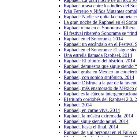
Raphael: La gran noche de un loco s
Raphael arrasa entre los indies del S
Iván Ferreiro y Niños Mutantes compl
Raphael: Nadie se quita la chaqueta 
La gran noche de Raphael en el Sono
Raphael reina en el Sonorama Ribera
El festival ribereño Sonorama se “rin
Raphael en el Sonorama. 2014
Raphael: un escándalo en el Festival
Raphael en el Sonorama: El sigue sie
Una estrella llamada Raphael. 2014
Raphael: El triunfo del histrión. 2014
Raphael demuestra que sigue siendo “
Raphael graba en México un conciert
Raphael, con sonido sinfónico. 2014
Raphael: Disfruta a la par de la juven
Raphael, más enamorado de México 
Raphael es la cátedra intergeneracion
El triunfo cordobés del Raphael 2.0. 
Raphael. 2014
Raphael, en carne viva. 2014
Raphael, la música extremada. 2014
Raphael sigue siendo aquel. 2014
Raphael, hasta el final. 2014
Raphael deja al personal en el Falla c