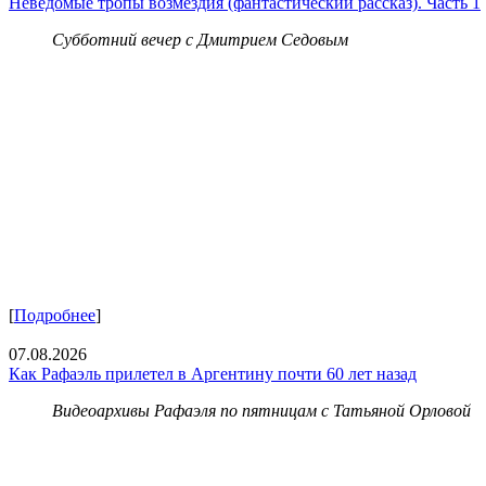
Неведомые тропы возмездия (фантастический рассказ). Часть 1
Субботний вечер с Дмитрием Седовым
[
Подробнее
]
07.08.2026
Как Рафаэль прилетел в Аргентину почти 60 лет назад
Видеоархивы Рафаэля по пятницам с Татьяной Орловой