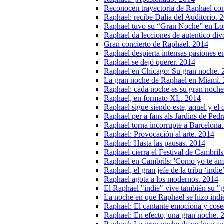
Reconocen trayectoria de Raphael con
Raphael: recibe Dalia del Auditorio. 
Raphael tuvo su “Gran Noche” en Lo
Raphael da lecciones de autentico di
Gran concierto de Raphael. 2014
Raphael despierta intensas pasiones e
Raphael se dejó querer. 2014
Raphael en Chicago: Su gran noche. 
La gran noche de Raphael en Miami.
Raphael: cada noche es su gran noche
Raphael, en formato XL. 2014
Raphael sigue siendo este, aquel y el 
Raphael per a fans als Jardins de Ped
Raphael torna incorrupte a Barcelona
Raphael: Provocación al arte. 2014
Raphael: Hasta las pausas. 2014
Raphael cierra el Festival de Cambrils
Raphael en Cambrils: 'Como yo te am
Raphael, el gran jefe de la tribu ‘indie
Raphael agota a los modernos. 2014
El Raphael "indie" vive también su "
La noche en que Raphael se hizo indie
Raphael: El cantante emociona y cosech
Raphael: En efecto, una gran noche. 