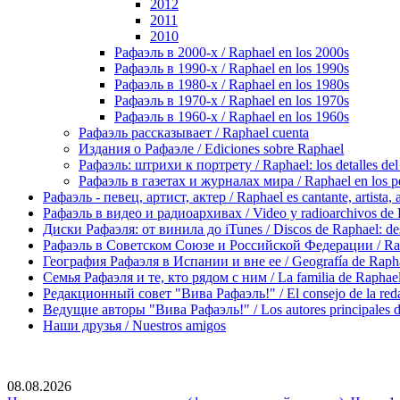
2012
2011
2010
Рафаэль в 2000-х / Raphael en los 2000s
Рафаэль в 1990-х / Raphael en los 1990s
Рафаэль в 1980-х / Raphael en los 1980s
Рафаэль в 1970-х / Raphael en los 1970s
Рафаэль в 1960-х / Raphael en los 1960s
Рафаэль рассказывает / Raphael cuenta
Издания о Рафаэле / Ediciones sobre Raphael
Рафаэль: штрихи к портрету / Raphael: los detalles del 
Рафаэль в газетах и журналах мира / Raphael en los pe
Рафаэль - певец, артист, актер / Raphael es cantante, artista, 
Рафаэль в видео и радиоархивах / Video y radioarchivos de
Диски Рафаэля: от винила до iTunes / Discos de Raphael: desd
Рафаэль в Советском Союзе и Российской Федерации / Rapha
География Рафаэля в Испании и вне ее / Geografía de Rapha
Семья Рафаэля и те, кто рядом с ним / La familia de Raphael 
Редакционный совет "Вива Рафаэль!" / El consejo de la red
Ведущие авторы "Вива Рафаэль!" / Los autores principales d
Наши друзья / Nuestros amigos
08.08.2026