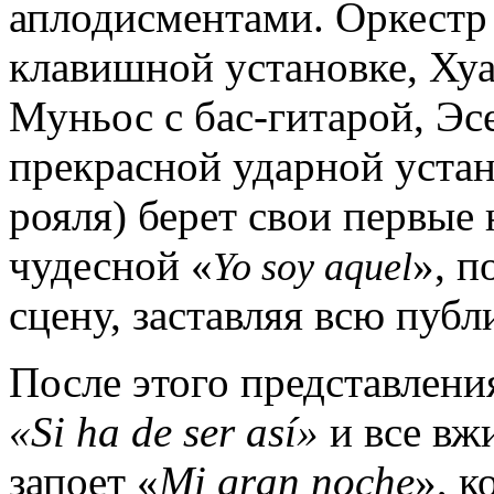
аплодисментами. Оркестр
клавишной установке, Хуа
Муньос с бас-гитарой, Эс
прекрасной ударной устан
рояля) берет свои первые
чудесной «
», п
Yo soy aquel
сцену, заставляя всю публ
После этого представлени
«
Si ha de ser así
»
и все вжи
запоет «
Mi gran noche
», к