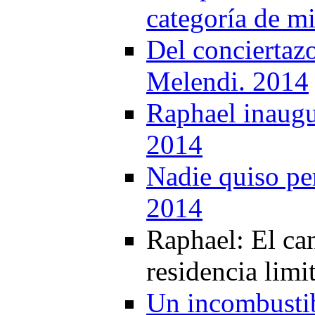
categoría de m
Del conciertaz
Melendi. 2014
Raphael inaugur
2014
Nadie quiso per
2014
Raphael: El can
residencia lim
Un incombustib