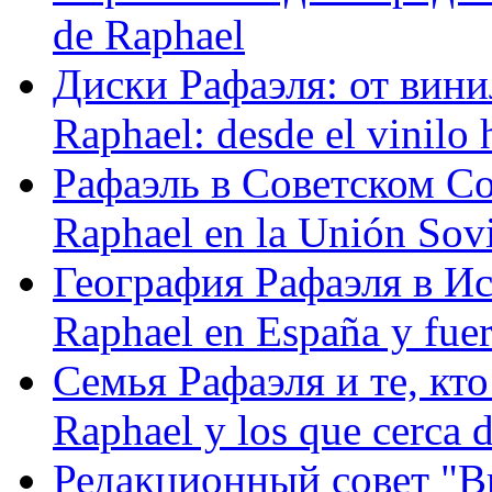
de Raphael
Диски Рафаэля: от винил
Raphael: desde el vinilo 
Рафаэль в Советском С
Raphael en la Unión Sovi
География Рафаэля в Исп
Raphael en España y fue
Семья Рафаэля и те, кто
Raphael y los que cerca d
Редакционный совет "Вив