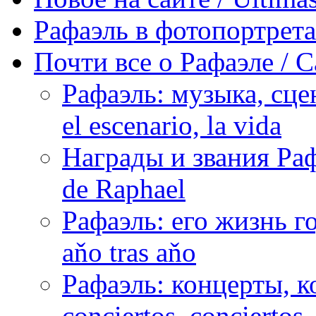
Рафаэль в фотопортретах 
Почти все о Рафаэле / C
Рафаэль: музыка, сцен
el escenario, la vida
Награды и звания Раф
de Raphael
Рафаэль: его жизнь го
aňo tras aňo
Рафаэль: концерты, ко
conciertos, сonciertos, 