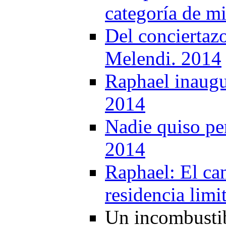
categoría de m
Del conciertaz
Melendi. 2014
Raphael inaugur
2014
Nadie quiso per
2014
Raphael: El can
residencia lim
Un incombustib