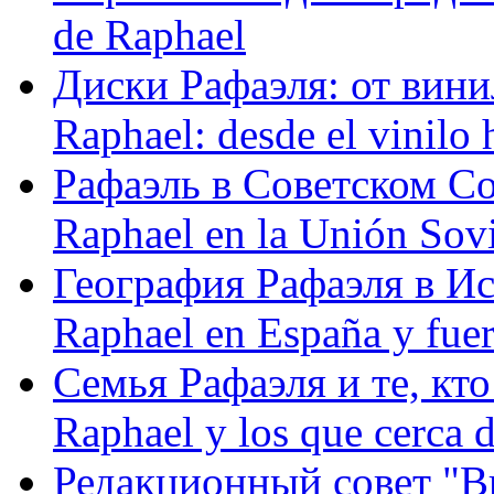
de Raphael
Диски Рафаэля: от винил
Raphael: desde el vinilo 
Рафаэль в Советском С
Raphael en la Unión Sovi
География Рафаэля в Исп
Raphael en España y fue
Семья Рафаэля и те, кто
Raphael y los que cerca d
Редакционный совет "Вив