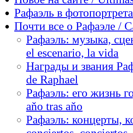
Рафаэль в фотопортретах 
Почти все о Рафаэле / C
Рафаэль: музыка, сцен
el escenario, la vida
Награды и звания Раф
de Raphael
Рафаэль: его жизнь го
aňo tras aňo
Рафаэль: концерты, ко
conciertos, сonciertos, 