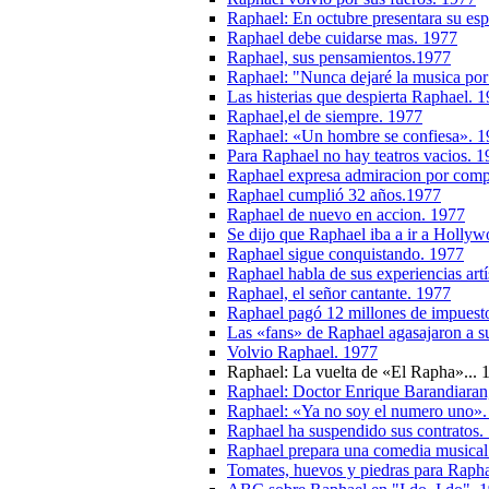
Raphael: En octubre presentara su es
Raphael debe cuidarse mas. 1977
Raphael, sus pensamientos.1977
Raphael: "Nunca dejaré la musica por 
Las histerias que despierta Raphael. 
Raphael,el de siempre. 1977
Raphael: «Un hombre se confiesa». 
Para Raphael no hay teatros vacios. 
Raphael expresa admiracion por comp
Raphael cumplió 32 años.1977
Raphael de nuevo en accion. 1977
Se dijo que Raphael iba a ir a Holly
Raphael sigue conquistando. 1977
Raphael habla de sus experiencias artí
Raphael, el señor cantante. 1977
Raphael pagó 12 millones de impuest
Las «fans» de Raphael agasajaron a s
Volvio Raphael. 1977
Raphael: La vuelta de «El Rapha»... 
Raphael: Doctor Enrique Barandiaran,
Raphael: «Ya no soy el numero uno».
Raphael ha suspendido sus contratos.
Raphael prepara una comedia musical
Tomates, huevos y piedras para Raph