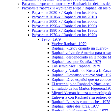
Рафаэль: штрихи к портрету / Raphael: los detalles del 
Рафаэль в газетах и журналах мира / Raphael en los pe
Рафаэль в 2020-х / Raphael en los 2020s
Рафаэль в 2010-х / Raphael en los 2010s
Рафаэль в 2000-х / Raphael en los 2000s
Рафаэль в 1990-х / Raphael en los 1990s
Рафаэль в 1980-х / Raphael en los 1980s
Рафаэль в 1970-х / Raphael en los 1970s
1976 - 1979
Vuelve Raphael. 1979
Raphael: «Estoy criando un cuervo».
Raphael volvio de America para pasar
Raphael, despendolado en la noche Ma
Raphael pasa por España. 1979
Los semidioses: Raphael. 1979
Raphael y Natalia. de Rusia a la Zarz
Raphael: Descanso y nuevo viaje. 19
Raphael: Divo español que no conoce 
El tercer hijo de Raphael y Natalia s
Un saludo de los Martos-Figueroa.19
Miguel Aleman bautiza a tercer hijo 
Entrevista con Raphael a su regreso d
Raphael: Las seis y una noches. 1978
Raphael, entre dos giras. 1977
Raphael volvió por sus fueros. 1977