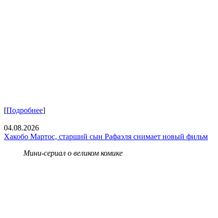
[
Подробнее
]
04.08.2026
Хакобо Мартос, старший сын Рафаэля снимает новый фильм
Мини-сериал о великом комике