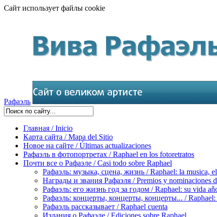
Сайт использует файлы cookie
Рафаэль
Главная / Inicio
Карта сайта / Mapa del Sitio
Новое на сайте / Últimas actualizaciones
Рафаэль в фотопортретах / Raphael en los fotoretratos
Почти все о Рафаэле / Casi todo sobre Raphael
Рафаэль: музыка, сцена, жизнь / Raphael: la musica, el 
Награды и звания Рафаэля / Premios y nominaciones d
Рафаэль: его жизнь год за годом / Raphael: su vida aňo
Рафаэль: концерты, концерты, концерты... / Raphael: con
Рафаэль рассказывает / Raphael cuenta
Издания о Рафаэле / Ediciones sobre Raphael