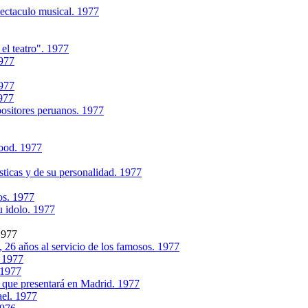
pectaculo musical. 1977
el teatro". 1977
1977
1977
1977
ositores peruanos. 1977
wood. 1977
sticas y de su personalidad. 1977
os. 1977
u idolo. 1977
1977
 26 aňos al servicio de los famosos. 1977
 1977
 1977
 que presentará en Madrid. 1977
ael. 1977