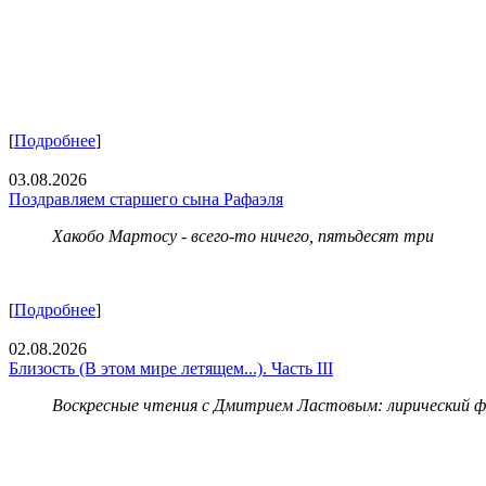
[
Подробнее
]
03.08.2026
Поздравляем старшего сына Рафаэля
Хакобо Мартосу - всего-то ничего, пятьдесят три
[
Подробнее
]
02.08.2026
Близость (В этом мире летящем...). Часть III
Воскресные чтения с Дмитрием Ластовым:
лирический 