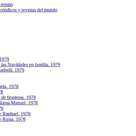
retrato
riódicos y revistas del mundo
 1979
 las Navidades en familia. 1979
rbelli. 1979
uela. 1978
78
de fronteras. 1978
e llama Manuel. 1978
78
de Raphael. 1978
e Rusia. 1978