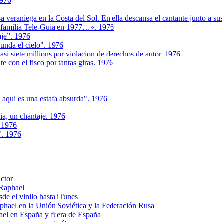
1976
 veraniega en la Costa del Sol. En ella descansa el cantante junto a sus
a familia Tele-Guia en 1977…». 1976
aje”. 1976
unda el cielo". 1976
si siete millions por violacion de derechos de autor. 1976
e con el fisco por tantas giras. 1976
 aqui es una estafa absurda". 1976
ia, un chantaje. 1976
. 1976
". 1976
actor
 Raphael
e el vinilo hasta iTunes
el en la Unión Soviética y la Federación Rusa
el en España y fuera de España