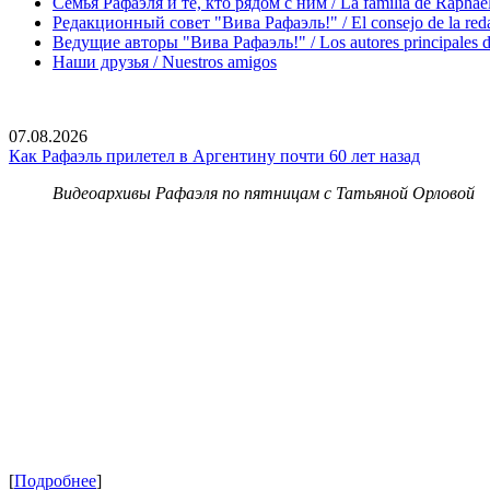
Семья Рафаэля и те, кто рядом с ним / La familia de Raphael 
Редакционный совет "Вива Рафаэль!" / El consejo de la red
Ведущие авторы "Вива Рафаэль!" / Los autores principales d
Наши друзья / Nuestros amigos
07.08.2026
Как Рафаэль прилетел в Аргентину почти 60 лет назад
Видеоархивы Рафаэля по пятницам с Татьяной Орловой
[
Подробнее
]