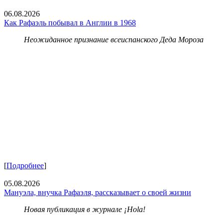
06.08.2026
Как Рафаэль побывал в Англии в 1968
Неожиданное признание всеиспанского Деда Мороза
[
Подробнее
]
05.08.2026
Мануэла, внучка Рафаэля, рассказывает о своей жизни
Новая публикация в журнале ¡Hola!