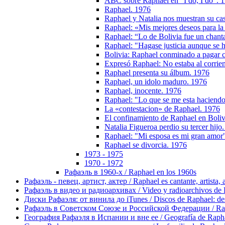
ABC sobre Raphael en "I dо, I do". 
Raphael. 1976
Raphael y Natalia nos muestran su casa
Raphael: «Mis mejores deseos para l
Raphael: “Lo de Bolivia fue un chant
Raphael: "Hagase justicia aunque se h
Bolivia: Raphael conminado a pagar ca
Expresó Raphael: No estaba al corrient
Raphael presenta su álbum. 1976
Raphael, un idolo maduro. 1976
Raphael, inocente. 1976
Raphael: "Lo que se me esta haciendo
La «contestacion» de Raphael. 1976
El confinamiento de Raphael en Boliv
Natalia Figueroa perdio su tercer hijo
Raphael: "Mi esposa es mi gran amor
Raphael se divorcia. 1976
1973 - 1975
1970 - 1972
Рафаэль в 1960-х / Raphael en los 1960s
Рафаэль - певец, артист, актер / Raphael es cantante, artista, 
Рафаэль в видео и радиоархивах / Video y radioarchivos de
Диски Рафаэля: от винила до iTunes / Discos de Raphael: desd
Рафаэль в Советском Союзе и Российской Федерации / Rapha
География Рафаэля в Испании и вне ее / Geografía de Rapha