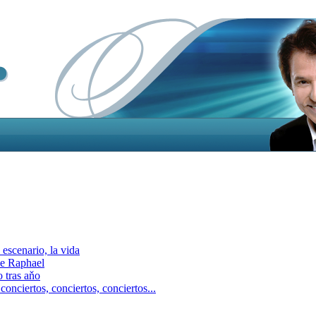
escenario, la vida
e Raphael
 tras aňo
ciertos, сonciertos, сonciertos...