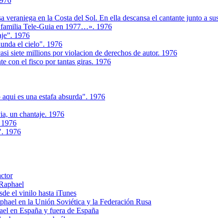
1976
 veraniega en la Costa del Sol. En ella descansa el cantante junto a sus
a familia Tele-Guia en 1977…». 1976
aje”. 1976
unda el cielo". 1976
si siete millions por violacion de derechos de autor. 1976
e con el fisco por tantas giras. 1976
 aqui es una estafa absurda". 1976
ia, un chantaje. 1976
. 1976
". 1976
actor
 Raphael
e el vinilo hasta iTunes
el en la Unión Soviética y la Federación Rusa
el en España y fuera de España