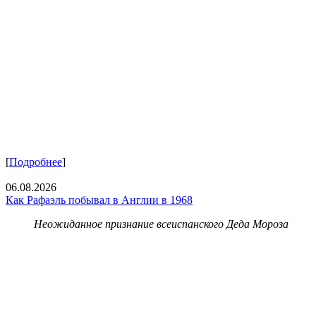
[
Подробнее
]
06.08.2026
Как Рафаэль побывал в Англии в 1968
Неожиданное признание всеиспанского Деда Мороза