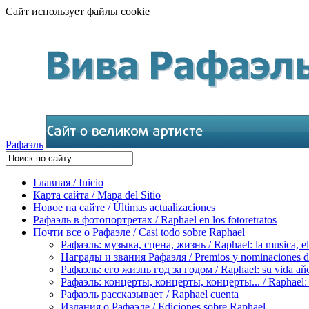
Сайт использует файлы cookie
Рафаэль
Главная / Inicio
Карта сайта / Mapa del Sitio
Новое на сайте / Últimas actualizaciones
Рафаэль в фотопортретах / Raphael en los fotoretratos
Почти все о Рафаэле / Casi todo sobre Raphael
Рафаэль: музыка, сцена, жизнь / Raphael: la musica, el 
Награды и звания Рафаэля / Premios y nominaciones d
Рафаэль: его жизнь год за годом / Raphael: su vida aňo
Рафаэль: концерты, концерты, концерты... / Raphael: con
Рафаэль рассказывает / Raphael cuenta
Издания о Рафаэле / Ediciones sobre Raphael