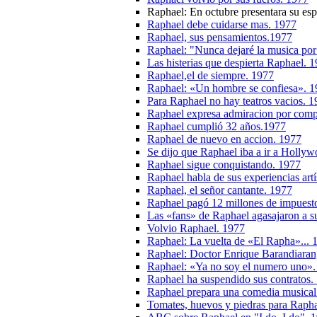
Raphael: En octubre presentara su es
Raphael debe cuidarse mas. 1977
Raphael, sus pensamientos.1977
Raphael: "Nunca dejaré la musica por 
Las histerias que despierta Raphael. 
Raphael,el de siempre. 1977
Raphael: «Un hombre se confiesa». 
Para Raphael no hay teatros vacios. 
Raphael expresa admiracion por comp
Raphael cumplió 32 años.1977
Raphael de nuevo en accion. 1977
Se dijo que Raphael iba a ir a Holly
Raphael sigue conquistando. 1977
Raphael habla de sus experiencias artí
Raphael, el señor cantante. 1977
Raphael pagó 12 millones de impuest
Las «fans» de Raphael agasajaron a s
Volvio Raphael. 1977
Raphael: La vuelta de «El Rapha»... 
Raphael: Doctor Enrique Barandiaran,
Raphael: «Ya no soy el numero uno».
Raphael ha suspendido sus contratos.
Raphael prepara una comedia musical
Tomates, huevos y piedras para Raph