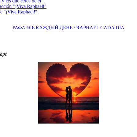
y los que cerca de él
acción "¡Viva Raphael!"
e "¡Viva Raphael!"
РАФАЭЛЬ КАЖДЫЙ ДЕНЬ / RAPHAEL CADA DÍA
фарс