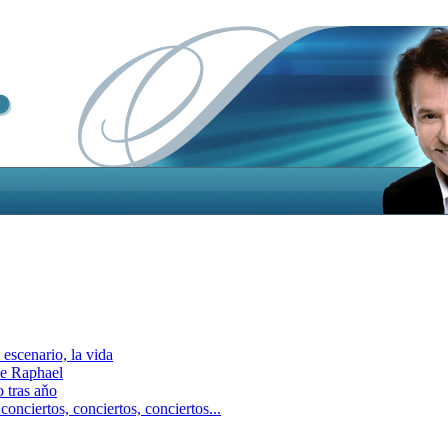
escenario, la vida
e Raphael
 tras aňo
ciertos, сonciertos, сonciertos...