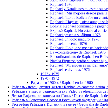
ABC sobre Raphael en "I dо, I do". 
Raphael. 1976
Raphael y Natalia nos muestran su casa
Raphael: «Mis mejores deseos para l
Raphael: “Lo de Bolivia fue un chant
Raphael: "Hagase justicia aunque se h
Bolivia: Raphael conminado a pagar ca
Expresó Raphael: No estaba al corrient
Raphael presenta su álbum. 1976
Raphael, un idolo maduro. 1976
Raphael, inocente. 1976
Raphael: "Lo que se me esta haciendo
La «contestacion» de Raphael. 1976
El confinamiento de Raphael en Boliv
Natalia Figueroa perdio su tercer hijo
Raphael: "Mi esposa es mi gran amor
Raphael se divorcia. 1976
1973 - 1975
1970 - 1972
Рафаэль в 1960-х / Raphael en los 1960s
Рафаэль - певец, артист, актер / Raphael es cantante, artista, 
Рафаэль в видео и радиоархивах / Video y radioarchivos de
Диски Рафаэля: от винила до iTunes / Discos de Raphael: desd
Рафаэль в Советском Союзе и Российской Федерации / Rapha
География Рафаэля в Испании и вне ее / Geografía de Rapha