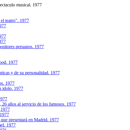
pectaculo musical. 1977
el teatro". 1977
1977
1977
1977
ositores peruanos. 1977
wood. 1977
sticas y de su personalidad. 1977
os. 1977
u idolo. 1977
1977
 26 aňos al servicio de los famosos. 1977
 1977
 1977
 que presentará en Madrid. 1977
ael. 1977