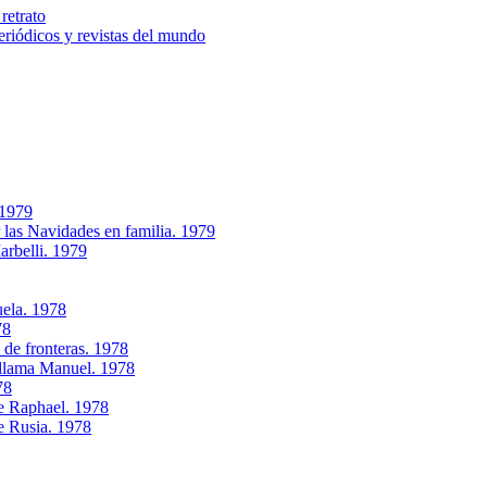
retrato
riódicos y revistas del mundo
 1979
 las Navidades en familia. 1979
rbelli. 1979
uela. 1978
78
de fronteras. 1978
e llama Manuel. 1978
78
de Raphael. 1978
e Rusia. 1978