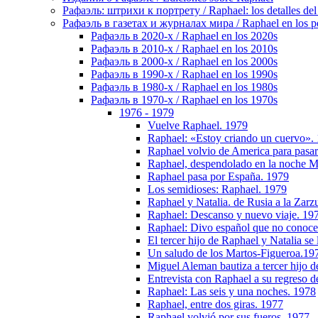
Рафаэль: штрихи к портрету / Raphael: los detalles del 
Рафаэль в газетах и журналах мира / Raphael en los pe
Рафаэль в 2020-х / Raphael en los 2020s
Рафаэль в 2010-х / Raphael en los 2010s
Рафаэль в 2000-х / Raphael en los 2000s
Рафаэль в 1990-х / Raphael en los 1990s
Рафаэль в 1980-х / Raphael en los 1980s
Рафаэль в 1970-х / Raphael en los 1970s
1976 - 1979
Vuelve Raphael. 1979
Raphael: «Estoy criando un cuervo».
Raphael volvio de America para pasar
Raphael, despendolado en la noche Ma
Raphael pasa por España. 1979
Los semidioses: Raphael. 1979
Raphael y Natalia. de Rusia a la Zarz
Raphael: Descanso y nuevo viaje. 19
Raphael: Divo español que no conoce 
El tercer hijo de Raphael y Natalia s
Un saludo de los Martos-Figueroa.19
Miguel Aleman bautiza a tercer hijo 
Entrevista con Raphael a su regreso d
Raphael: Las seis y una noches. 1978
Raphael, entre dos giras. 1977
Raphael volvió por sus fueros. 1977