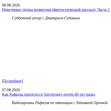
08.08.2026
Неведомые тропы возмездия (фантастический рассказ). Часть 1
Субботний вечер с Дмитрием Седовым
[
Подробнее
]
07.08.2026
Как Рафаэль прилетел в Аргентину почти 60 лет назад
Видеоархивы Рафаэля по пятницам с Татьяной Орловой