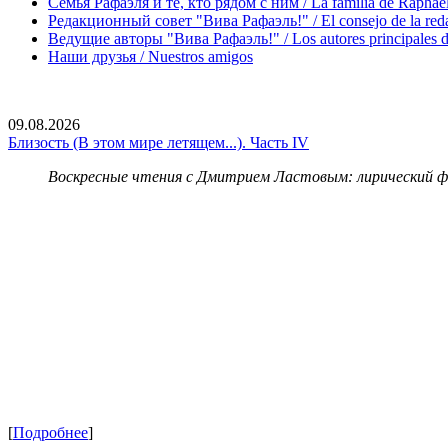
Семья Рафаэля и те, кто рядом с ним / La familia de Raphael 
Редакционный совет "Вива Рафаэль!" / El consejo de la red
Ведущие авторы "Вива Рафаэль!" / Los autores principales d
Наши друзья / Nuestros amigos
09.08.2026
Близость (В этом мире летящем...). Часть IV
Воскресные чтения с Дмитрием Ластовым:
лирический 
[
Подробнее
]