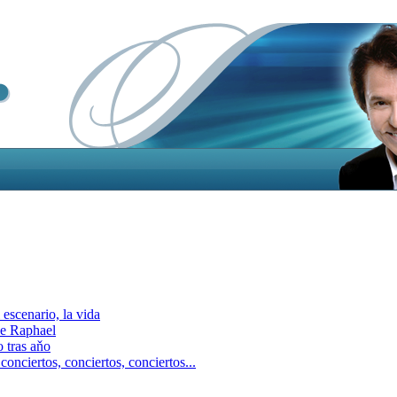
escenario, la vida
e Raphael
 tras aňo
ciertos, сonciertos, сonciertos...