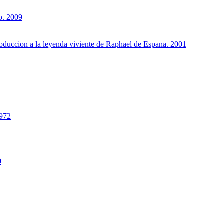
o. 2009
troduccion a la leyenda viviente de Raphael de Espana. 2001
1972
0