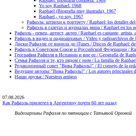
Raphael: Biografia completa. 1969
Yo soy Raphael. 1968
Raphael (Biografia muy ilustrada). 1967
Raphael - yo soy. 1967
Рафаэль: штрихи к портрету / Raphael: los detalles del 
Рафаэль в газетах и журналах мира / Raphael en los pe
Рафаэль - певец, артист, актер / Raphael es cantante, artista, 
Рафаэль в видео и радиоархивах / Video y radioarchivos de
Диски Рафаэля: от винила до iTunes / Discos de Raphael: desd
Рафаэль в Советском Союзе и Российской Федерации / Rapha
География Рафаэля в Испании и вне ее / Geografía de Rapha
Семья Рафаэля и те, кто рядом с ним / La familia de Raphael 
Редакционный совет "Вива Рафаэль!" / El consejo de la red
Ведущие авторы "Вива Рафаэль!" / Los autores principales d
Наши друзья / Nuestros amigos
07.08.2026
Как Рафаэль прилетел в Аргентину почти 60 лет назад
Видеоархивы Рафаэля по пятницам с Татьяной Орловой