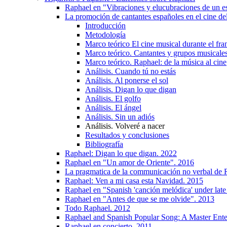
Raphael en "Vibraciones y elucubraciones de un e
La promoción de cantantes españoles en el cine de
Introducción
Metodología
Marco teórico El cine musical durante el f
Marco teórico. Cantantes y grupos musicales
Marco teórico. Raphael: de la música al cine
Análisis. Cuando tú no estás
Análisis. Al ponerse el sol
Análisis. Digan lo que digan
Análisis. El golfo
Análisis. El ángel
Análisis. Sin un adiós
Análisis. Volveré a nacer
Resultados y conclusiones
Bibliografía
Raphael: Digan lo que digan. 2022
Raphael en "Un amor de Oriente". 2016
La pragmatica de la communicación no verbal de 
Raphael: Ven a mi casa esta Navidad. 2015
Raphael en "Spanish 'canción melódica' under lat
Raphael en "Antes de que se me olvide". 2013
Todo Raphael. 2012
Raphael and Spanish Popular Song: A Master Enter
Raphael en concierto. 2011