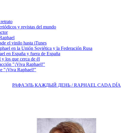
retrato
riódicos y revistas del mundo
actor
 Raphael
e el vinilo hasta iTunes
el en la Unión Soviética y la Federación Rusa
el en España y fuera de España
y los que cerca de él
acción "¡Viva Raphael!"
e "¡Viva Raphael!"
РАФАЭЛЬ КАЖДЫЙ ДЕНЬ / RAPHAEL CADA DÍA