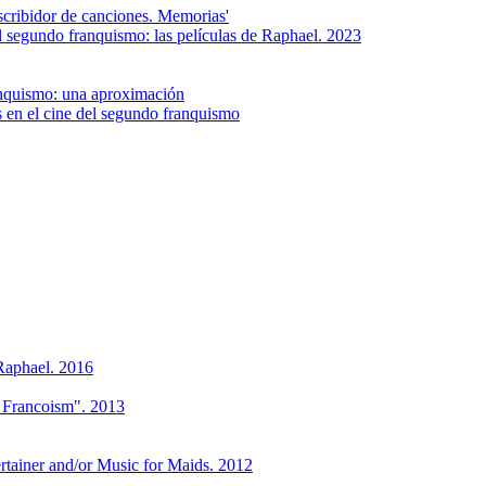
scribidor de canciones. Memorias'
l segundo franquismo: las películas de Raphael. 2023
ranquismo: una aproximación
 en el cine del segundo franquismo
Raphael. 2016
e Francoism". 2013
tainer and/or Music for Maids. 2012