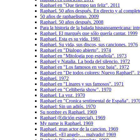
Raphael en "Que tiempo tan feliz". 2011
Raphael. 50 años después. En directo y al complet
50 años de raphaelismo. 2009
Raphael. 50 años después. 2008
Para la historia de la balada hispanoamericana: in
Raphael. El marqués que sólo quería cantar. 1999
Raphael. Esta es su vida. 1981
Raphael. Su vida, sus discos, sus canciones. 1976
Raphael en "Dialogo abierto". 1974
Raphael en "Mitologia pop española". 1973
Raphael y Natalia. La boda del silencio. 1972
Raphael en "Los famosos en voz baja". 1972
Raphael en "De todos colores: Nuevo Raphael". 
Raphael. 1972
Raphael en "Linares y sus famosos". 1971
Raphael en "Celtiberia show". 1970
Raphael. La voz. 1970
Raphael en "Cronica sentimental de Espaňa". 197
Raphael: Sin un adiós. 1970
Su nombre es Raphael. 1969
Raphael (Edición especial). 1969
My name is Raphael. 1969
Raphael, gran actor de la cancion. 1969
Raphael. «El angel»… malvado! 1969