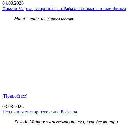
04.08.2026
Хакобо Мартос, старший сын Рафаэля снимает новый фильм
Мини-сериал о великом комике
[
Подробнее
]
03.08.2026
Поздравляем старшего сына Рафаэля
Хакобо Мартосу - всего-то ничего, пятьдесят три