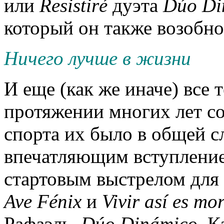
или
Resistir
é
дуэта
D
ú
o
Di
который он также возобно
Ничего лучше в жизни
И еще (как же иначе) все 
протяжении многих лет со
спорта их было в общей с
впечатляющим вступлен
стартовым выстрелом для
Ave
F
é
nix
и
Vivir
as
í
es
mor
Рафаэль,
D
ú
o
Din
á
mico
.
Ка