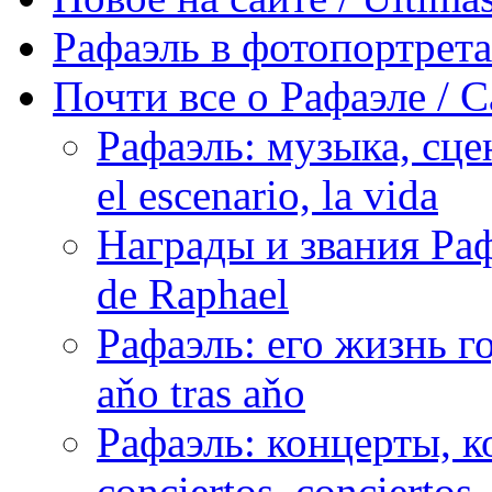
Рафаэль в фотопортретах 
Почти все о Рафаэле / C
Рафаэль: музыка, сцен
el escenario, la vida
Награды и звания Раф
de Raphael
Рафаэль: его жизнь го
aňo tras aňo
Рафаэль: концерты, ко
conciertos, сonciertos, 