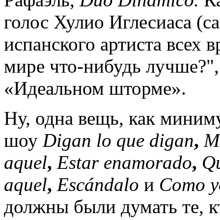
голос Хулио Иглесиаса (с
испанского артиста всех в
мире что-нибудь лучше?",
«Идеальном шторме».
Ну, одна вещь, как миним
шоу
Digan lo que digan
,
M
aquel
,
Estar enamorado
,
Qu
aquel
,
Escándalo
и
Como y
должны были думать те, к