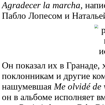
Agradecer
la
marcha
,
напис
Пабло Лопесом и Наталье
Он показал их в Гранаде, 
поклонникам и другие ком
нашумевшая
Me
olvid
é
de
он в альбоме исполняет в