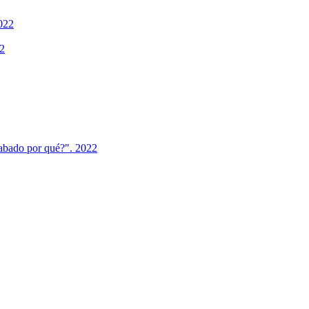
2022
22
cabado por qué?". 2022