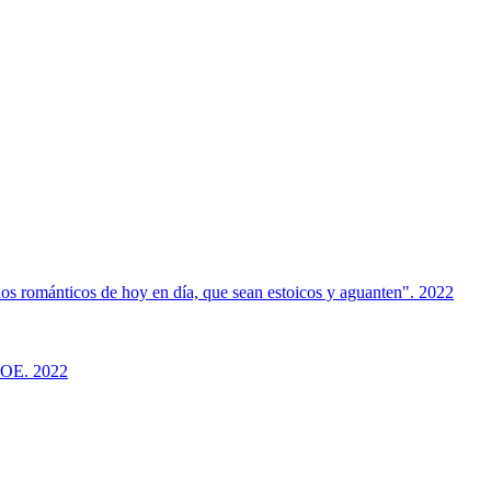
os románticos de hoy en día, que sean estoicos y aguanten". 2022
PSOE. 2022