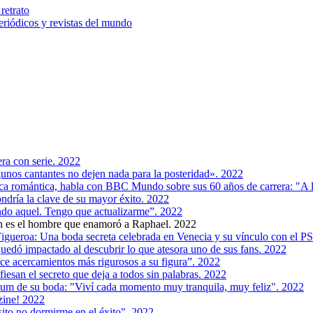
retrato
riódicos y revistas del mundo
era con serie. 2022
nos cantantes no dejen nada para la posteridad». 2022
ica romántica, habla con BBC Mundo sobre sus 60 años de carrera: "A l
ndría la clave de su mayor éxito. 2022
ndo aquel. Tengo que actualizarme”. 2022
én es el hombre que enamoró a Raphael. 2022
Figueroa: Una boda secreta celebrada en Venecia y su vínculo con el 
uedó impactado al descubrir lo que atesora uno de sus fans. 2022
ce acercamientos más rigurosos a su figura”. 2022
iesan el secreto que deja a todos sin palabras. 2022
lbum de su boda: "Viví cada momento muy tranquila, muy feliz". 2022
ine! 2022
sito no dormirme en el éxito". 2022