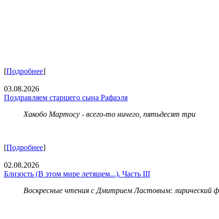
[
Подробнее
]
03.08.2026
Поздравляем старшего сына Рафаэля
Хакобо Мартосу - всего-то ничего, пятьдесят три
[
Подробнее
]
02.08.2026
Близость (В этом мире летящем...). Часть III
Воскресные чтения с Дмитрием Ластовым:
лирический 