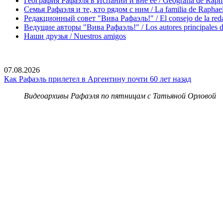
География Рафаэля в Испании и вне ее / Geografía de Rapha
Семья Рафаэля и те, кто рядом с ним / La familia de Raphael 
Редакционный совет "Вива Рафаэль!" / El consejo de la red
Ведущие авторы "Вива Рафаэль!" / Los autores principales d
Наши друзья / Nuestros amigos
07.08.2026
Как Рафаэль прилетел в Аргентину почти 60 лет назад
Видеоархивы Рафаэля по пятницам с Татьяной Орловой