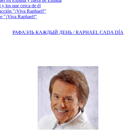
el en España y fuera de España
y los que cerca de él
acción "¡Viva Raphael!"
e "¡Viva Raphael!"
РАФАЭЛЬ КАЖДЫЙ ДЕНЬ / RAPHAEL CADA DÍA