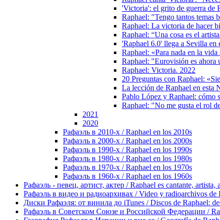
'Victoria': el grito de guerra d
Raphael: "Tengo tantos temas b
Raphael: La victoria de hacer b
Raphael: “Una cosa es el artist
'Raphael 6.0' llega a Sevilla en
Raphael: «Para nada en la vida
Raphael: "Eurovisión es ahora 
Raphael: Victoria. 2022
20 Preguntas con Raphael: «Si
La lección de Raphael en esta
Pablo López y Raphael: cómo s
Raphael: "No me gusta el rol d
2021
2020
Рафаэль в 2010-х / Raphael en los 2010s
Рафаэль в 2000-х / Raphael en los 2000s
Рафаэль в 1990-х / Raphael en los 1990s
Рафаэль в 1980-х / Raphael en los 1980s
Рафаэль в 1970-х / Raphael en los 1970s
Рафаэль в 1960-х / Raphael en los 1960s
Рафаэль - певец, артист, актер / Raphael es cantante, artista, 
Рафаэль в видео и радиоархивах / Video y radioarchivos de
Диски Рафаэля: от винила до iTunes / Discos de Raphael: desd
Рафаэль в Советском Союзе и Российской Федерации / Rapha