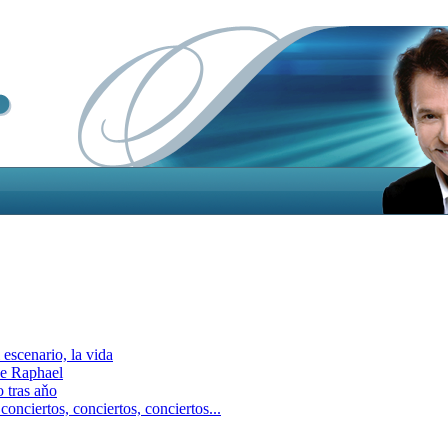
escenario, la vida
e Raphael
 tras aňo
ciertos, сonciertos, сonciertos...