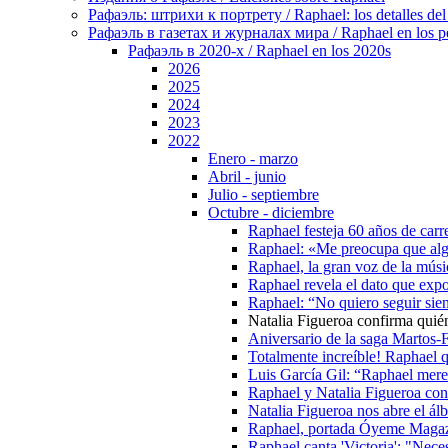
Рафаэль: штрихи к портрету / Raphael: los detalles del 
Рафаэль в газетах и журналах мира / Raphael en los pe
Рафаэль в 2020-х / Raphael en los 2020s
2026
2025
2024
2023
2022
Enero - marzo
Abril - junio
Julio - septiembre
Octubre - diciembre
Raphael festeja 60 años de carr
Raphael: «Me preocupa que algu
Raphael, la gran voz de la mús
Raphael revela el dato que expo
Raphael: “No quiero seguir sie
Natalia Figueroa confirma qui
Aniversario de la saga Martos-
Totalmente increíble! Raphael q
Luis García Gil: “Raphael mere
Raphael y Natalia Figueroa conf
Natalia Figueroa nos abre el á
Raphael, portada Óyeme Magaz
Raphael canta 'Victoria': "Nece