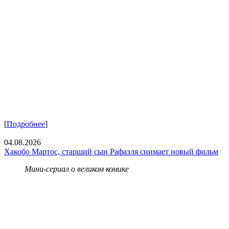
[
Подробнее
]
04.08.2026
Хакобо Мартос, старший сын Рафаэля снимает новый фильм
Мини-сериал о великом комике