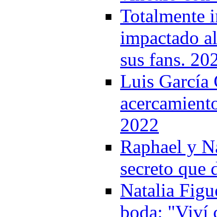
Totalmente i
impactado al
sus fans. 20
Luis García 
acercamiento
2022
Raphael y Na
secreto que 
Natalia Figu
boda: "Viví