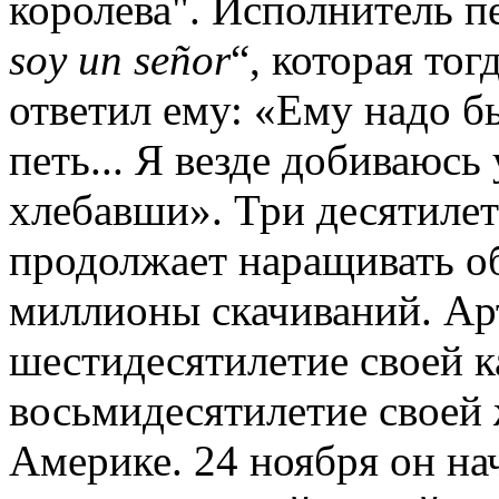
королева". Исполнитель п
soy
un
se
ñ
or
“, которая то
ответил ему: «Ему надо б
петь... Я везде добиваюсь
хлебавши». Три десятилет
продолжает наращивать об
миллионы скачиваний. Ар
шестидесятилетие своей к
восьмидесятилетие своей
Америке. 24 ноября он на