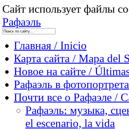
Сайт использует файлы co
Рафаэль
Главная / Inicio
Карта сайта / Mapa del S
Новое на сайте / Últimas
Рафаэль в фотопортретах 
Почти все о Рафаэле / C
Рафаэль: музыка, сцен
el escenario, la vida