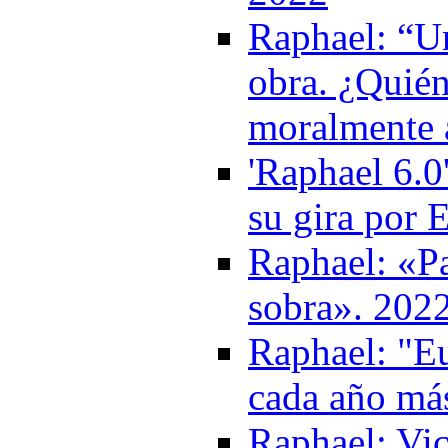
Raphael: “Una
obra. ¿Quién
moralmente 
'Raphael 6.0'
su gira por 
Raphael: «Pa
sobra». 202
Raphael: "Eu
cada año má
Raphael: Vic