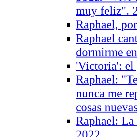
muy feliz". 
Raphael, po
Raphael cant
dormirme en 
'Victoria': e
Raphael: "T
nunca me rep
cosas nueva
Raphael: La 
2022