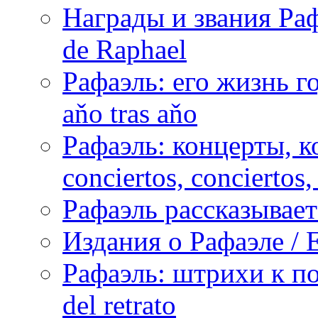
Награды и звания Раф
de Raphael
Рафаэль: его жизнь го
aňo tras aňo
Рафаэль: концерты, ко
conciertos, сonciertos, 
Рафаэль рассказывает 
Издания о Рафаэле / E
Рафаэль: штрихи к пор
del retrato