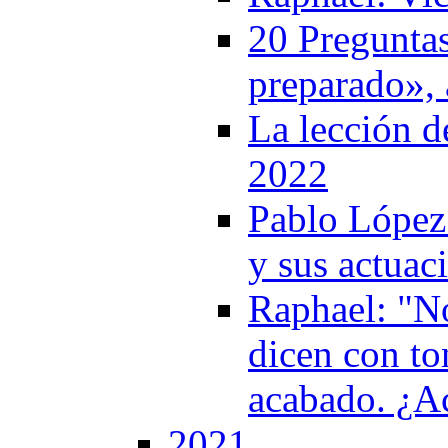
20 Pregunta
preparado», 
La lección d
2022
Pablo López
y sus actua
Raphael: "No
dicen con to
acabado. ¿A
2021