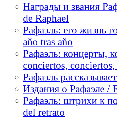
Награды и звания Раф
de Raphael
Рафаэль: его жизнь го
aňo tras aňo
Рафаэль: концерты, ко
conciertos, сonciertos, 
Рафаэль рассказывает 
Издания о Рафаэле / E
Рафаэль: штрихи к пор
del retrato