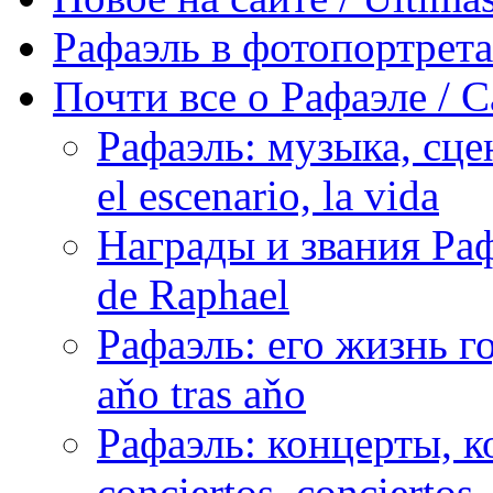
Рафаэль в фотопортретах 
Почти все о Рафаэле / C
Рафаэль: музыка, сцен
el escenario, la vida
Награды и звания Раф
de Raphael
Рафаэль: его жизнь го
aňo tras aňo
Рафаэль: концерты, ко
conciertos, сonciertos, 