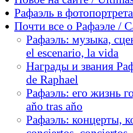
Рафаэль в фотопортретах 
Почти все о Рафаэле / C
Рафаэль: музыка, сцен
el escenario, la vida
Награды и звания Раф
de Raphael
Рафаэль: его жизнь го
aňo tras aňo
Рафаэль: концерты, ко
conciertos, сonciertos, 