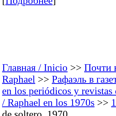
[
Подробнее
]
Главная / Inicio
>>
Почти в
Raphael
>>
Рафаэль в газе
en los periódicos y revista
/ Raphael en los 1970s
>>
1
de soltero. 1970