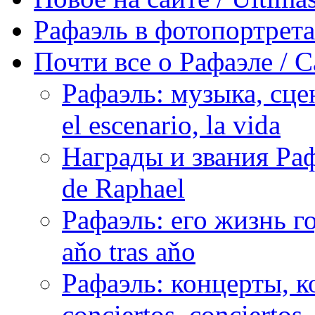
Рафаэль в фотопортретах 
Почти все о Рафаэле / C
Рафаэль: музыка, сцен
el escenario, la vida
Награды и звания Раф
de Raphael
Рафаэль: его жизнь го
aňo tras aňo
Рафаэль: концерты, ко
conciertos, сonciertos, 