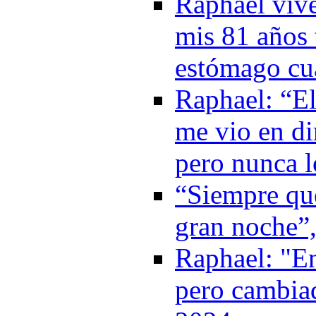
Raphael vive
mis 81 años 
estómago cu
Raphael: “El
me vio en di
pero nunca l
“Siempre que
gran noche”
Raphael: "En
pero cambia