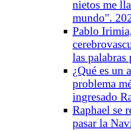
nietos me ll
mundo". 20
Pablo Irimia
cerebrovascu
las palabras
¿Qué es un a
problema méd
ingresado R
Raphael se r
pasar la Nav