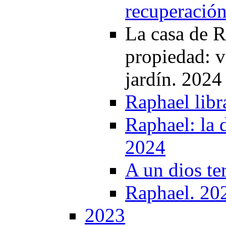
recuperació
La casa de R
propiedad: v
jardín. 2024
Raphael libra
Raphael: la 
2024
A un dios te
Raphael. 20
2023