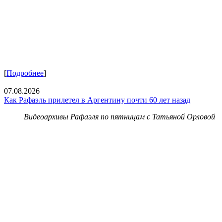
[
Подробнее
]
07.08.2026
Как Рафаэль прилетел в Аргентину почти 60 лет назад
Видеоархивы Рафаэля по пятницам с Татьяной Орловой