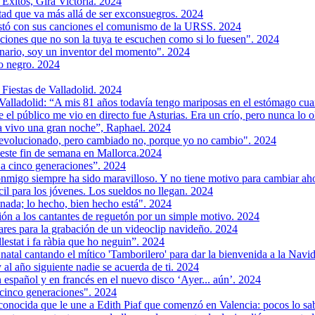
xitos, Gira Victoria. 2024
ad que va más allá de ser exconsuegros. 2024
istó con sus canciones el comunismo de la URSS. 2024
ciones que no son la tuya te escuchen como si lo fuesen". 2024
inario, soy un inventor del momento". 2024
ro negro. 2024
 Fiestas de Valladolid. 2024
Valladolid: “A mis 81 años todavía tengo mariposas en el estómago cu
 el público me vio en directo fue Asturias. Era un crío, pero nunca lo 
ra vivo una gran noche”, Raphael. 2024
 evolucionado, pero cambiado no, porque yo no cambio". 2024
e este fin de semana en Mallorca.2024
 a cinco generaciones”. 2024
onmigo siempre ha sido maravilloso. Y no tiene motivo para cambiar ah
il para los jóvenes. Los sueldos no llegan. 2024
nada; lo hecho, bien hecho está". 2024
ión a los cantantes de reguetón por un simple motivo. 2024
ares para la grabación de un videoclip navideño. 2024
lestat i fa ràbia que ho neguin”. 2024
atal cantando el mítico 'Tamborilero' para dar la bienvenida a la Navi
 al año siguiente nadie se acuerda de ti. 2024
 español y en francés en el nuevo disco ‘Ayer... aún’. 2024
cinco generaciones". 2024
sconocida que le une a Edith Piaf que comenzó en Valencia: pocos lo s