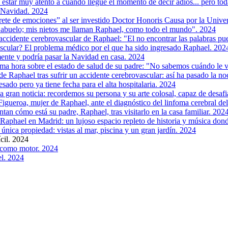
 estar muy atento a cuando llegue el momento de decir adiós... pero to
 Navidad. 2024
rete de emociones” al ser investido Doctor Honoris Causa por la Unive
 abuelo; mis nietos me llaman Raphael, como todo el mundo". 2024
l accidente cerebrovascular de Raphael: "El no encontrar las palabras p
scular? El problema médico por el que ha sido ingresado Raphael. 202
ente y podría pasar la Navidad en casa. 2024
ima hora sobre el estado de salud de su padre: "No sabemos cuándo le va
de Raphael tras sufrir un accidente cerebrovascular: así ha pasado la no
sado pero ya tiene fecha para el alta hospitalaria. 2024
a gran noticia: recordemos su persona y su arte colosal, capaz de desafi
Figueroa, mujer de Raphael, ante el diagnóstico del linfoma cerebral del
an cómo está su padre, Raphael, tras visitarlo en la casa familiar. 202
 Raphael en Madrid: un lujoso espacio repleto de historia y música don
única propiedad: vistas al mar, piscina y un gran jardín. 2024
ícil. 2024
, como motor. 2024
el. 2024