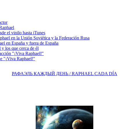
actor
 Raphael
e el vinilo hasta iTunes
el en la Unión Soviética y la Federación Rusa
el en España y fuera de España
y los que cerca de él
acción "¡Viva Raphael!"
e "¡Viva Raphael!"
РАФАЭЛЬ КАЖДЫЙ ДЕНЬ / RAPHAEL CADA DÍA