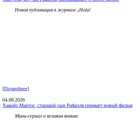
Новая публикация в журнале ¡Hola!
[
Подробнее
]
04.08.2026
Хакобо Мартос, старший сын Рафаэля снимает новый фильм
Мини-сериал о великом комике