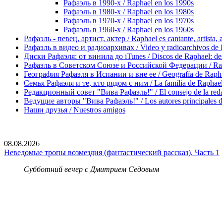
Рафаэль в 1990-х / Raphael en los 1990s
Рафаэль в 1980-х / Raphael en los 1980s
Рафаэль в 1970-х / Raphael en los 1970s
Рафаэль в 1960-х / Raphael en los 1960s
Рафаэль - певец, артист, актер / Raphael es cantante, artista, 
Рафаэль в видео и радиоархивах / Video y radioarchivos de
Диски Рафаэля: от винила до iTunes / Discos de Raphael: desd
Рафаэль в Советском Союзе и Российской Федерации / Rapha
География Рафаэля в Испании и вне ее / Geografía de Rapha
Семья Рафаэля и те, кто рядом с ним / La familia de Raphael 
Редакционный совет "Вива Рафаэль!" / El consejo de la red
Ведущие авторы "Вива Рафаэль!" / Los autores principales d
Наши друзья / Nuestros amigos
08.08.2026
Неведомые тропы возмездия (фантастический рассказ). Часть 1
Субботний вечер с Дмитрием Седовым