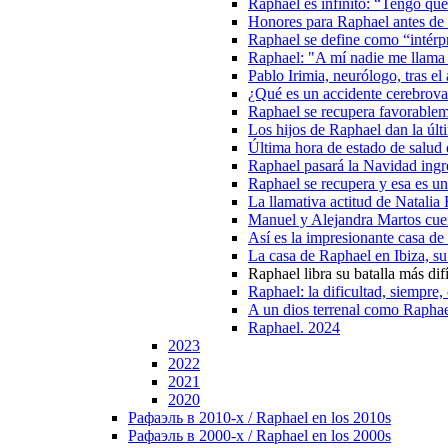
Raphael es infinito: “Tengo que
Honores para Raphael antes de
Raphael se define como “intérp
Raphael: "A mí nadie me llama
Pablo Irimia, neurólogo, tras e
¿Qué es un accidente cerebrova
Raphael se recupera favorablem
Los hijos de Raphael dan la últ
Última hora de estado de salud 
Raphael pasará la Navidad ingre
Raphael se recupera y esa es un
La llamativa actitud de Natalia 
Manuel y Alejandra Martos cuent
Así es la impresionante casa de
La casa de Raphael en Ibiza, su 
Raphael libra su batalla más dif
Raphael: la dificultad, siempre
A un dios terrenal como Rapha
Raphael. 2024
2023
2022
2021
2020
Рафаэль в 2010-х / Raphael en los 2010s
Рафаэль в 2000-х / Raphael en los 2000s