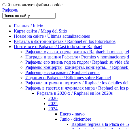
Сайт использует файлы cookie
Рафаэль
Главная / Inicio
Карта сайта / Mapa del Sitio
Новое на сайте / Últimas actualizaciones
Рафаэль в фотопортретах / Raphael en los fotoretratos
Почти все о Рафаэле / Casi todo sobre Raphael
Рафаэль: музыка, сцена, жизнь / Raphael: la musica, el 
Награды и звания Рафаэля / Premios y nominaciones d
Рафаэль: его жизнь год за годом / Raphael: su vida aňo
Рафаэль: концерты, концерты, концерты... / Raphael: con
Рафаэль рассказывает / Raphael cuenta
Издания о Рафаэле / Ediciones sobre Raphael
Рафаэль: штрихи к портрету / Raphael: los detalles del 
Рафаэль в газетах и журналах мира / Raphael en los pe
Рафаэль в 2020-х / Raphael en los 2020s
2026
2025
2024
Enero - mayo
Junio - diciembre
Raphael regresa a la Plaza de 