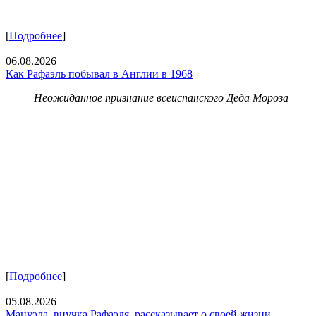
[
Подробнее
]
06.08.2026
Как Рафаэль побывал в Англии в 1968
Неожиданное признание всеиспанского Деда Мороза
[
Подробнее
]
05.08.2026
Мануэла, внучка Рафаэля, рассказывает о своей жизни