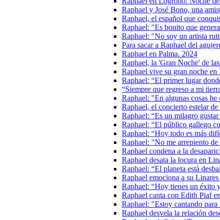
Raphael en Logroño: Noche de É
Raphael y José Bono, una amist
Raphael, el español que conqu
Raphael: "Es bonito que genera
Raphael: "No soy un artista rut
Para sacar a Raphael del aguje
Raphael en Palma. 2024
Raphael, la 'Gran Noche' de las
Raphael vive su gran noche en 
Raphael: “El primer lugar donde
“Siempre que regreso a mi tier
Raphael: "En algunas cosas he
Raphael, el concierto estelar d
Raphael: “Es un milagro gustar
Raphael: “El público gallego c
Raphael: “Hoy todo es más difíc
Raphael: "No me arrepiento de 
Raphael condena a la desaparic
Raphael desata la locura en Lin
Raphael: “El planeta està desbal
Raphael emociona a su Linares n
Raphael: “Hoy tienes un éxito y
Raphael canta con Edith Piaf en
Raphael: "Estoy cantando para 
Raphael desvela la relación de