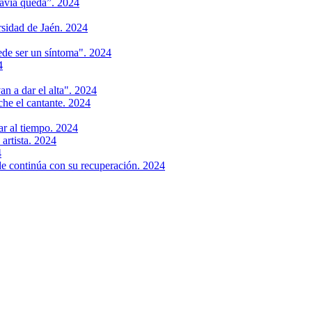
davía queda”. 2024
rsidad de Jaén. 2024
uede ser un síntoma". 2024
4
n a dar el alta". 2024
che el cantante. 2024
ar al tiempo. 2024
 artista. 2024
4
de continúa con su recuperación. 2024