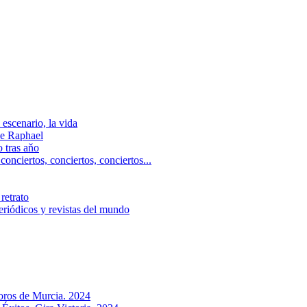
escenario, la vida
e Raphael
 tras aňo
ciertos, сonciertos, сonciertos...
retrato
riódicos y revistas del mundo
Toros de Murcia. 2024