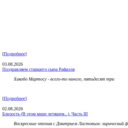
[
Подробнее
]
03.08.2026
Поздравляем старшего сына Рафаэля
Хакобо Мартосу - всего-то ничего, пятьдесят три
[
Подробнее
]
02.08.2026
Близость (В этом мире летящем...). Часть III
Воскресные чтения с Дмитрием Ластовым:
лирический 