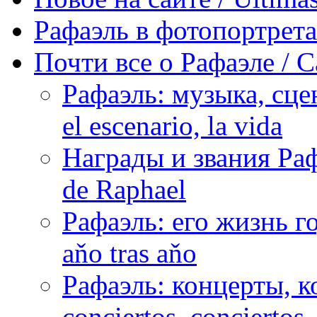
Рафаэль в фотопортретах 
Почти все о Рафаэле / C
Рафаэль: музыка, сцен
el escenario, la vida
Награды и звания Раф
de Raphael
Рафаэль: его жизнь го
aňo tras aňo
Рафаэль: концерты, ко
conciertos, сonciertos, 