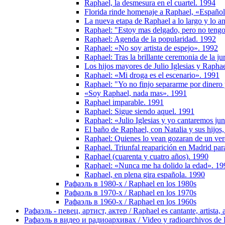
Raphael, la desmesura en el cuartel. 1994
Florida rinde homenaje a Raphael, «Español
La nueva etapa de Raphael a lo largo y lo 
Raphael: "Estoy mas delgado, pero no ten
Raphael: Agenda de la popularidad. 1992
Raphael: «No soy artista de espejo». 1992
Raphael: Tras la brillante ceremonia de la j
Los hijos mayores de Julio Iglesias y Rapha
Raphael: «Mi droga es el escenario». 1991
Raphael: "Yo no finjo separarme por dinero 
«Soy Raphael, nada mas». 1991
Raphael imparable. 1991
Raphael: Sigue siendo aquel. 1991
Raphael: «Julio Iglesias y yo cantaremos ju
El baño de Raphael, con Natalia y sus hijo
Raphael: Quienes lo vean gozaran de un ve
Raphael. Triunfal reaparición en Madrid para
Raphael (cuarenta y cuatro años). 1990
Raphael: «Nunca me ha dolido la edad». 19
Raphael, en plena gira española. 1990
Рафаэль в 1980-х / Raphael en los 1980s
Рафаэль в 1970-х / Raphael en los 1970s
Рафаэль в 1960-х / Raphael en los 1960s
Рафаэль - певец, артист, актер / Raphael es cantante, artista, 
Рафаэль в видео и радиоархивах / Video y radioarchivos de