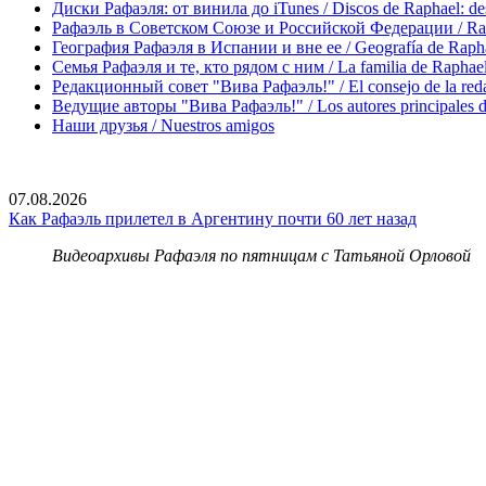
Диски Рафаэля: от винила до iTunes / Discos de Raphael: desd
Рафаэль в Советском Союзе и Российской Федерации / Rapha
География Рафаэля в Испании и вне ее / Geografía de Rapha
Семья Рафаэля и те, кто рядом с ним / La familia de Raphael 
Редакционный совет "Вива Рафаэль!" / El consejo de la red
Ведущие авторы "Вива Рафаэль!" / Los autores principales d
Наши друзья / Nuestros amigos
07.08.2026
Как Рафаэль прилетел в Аргентину почти 60 лет назад
Видеоархивы Рафаэля по пятницам с Татьяной Орловой