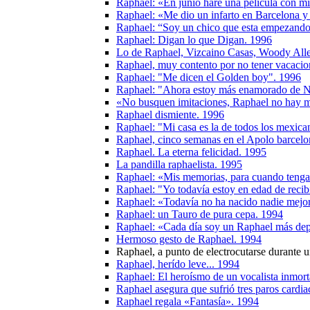
Raphael: «En junio haré una película con mi
Raphael: «Me dio un infarto en Barcelona y
Raphael: “Soy un chico que esta empezand
Raphael: Digan lo que Digan. 1996
Lo de Raphael, Vizcaino Casas, Woody A
Raphael, muy contento por no tener vacacio
Raphael: "Me dicen el Golden boy". 1996
Raphael: "Ahora estoy más enamorado de N
«No busquen imitaciones, Raphael no hay 
Raphael dismiente. 1996
Raphael: "Mi casa es la de todos los mexica
Raphael, cinco semanas en el Apolo barcelo
Raphael. La eterna felicidad. 1995
La pandilla raphaelista. 1995
Raphael: «Mis memorias, para cuando tenga
Raphael: "Yo todavía estoy en edad de recib
Raphael: «Todavía no ha nacido nadie mejo
Raphael: un Tauro de pura cepa. 1994
Raphael: «Cada día soy un Raphael más de
Hermoso gesto de Raphael. 1994
Raphael, a punto de electrocutarse durante 
Raphael, herído leve... 1994
Raphael: El heroísmo de un vocalista inmort
Raphael asegura que sufrió tres paros cardia
Raphael regala «Fantasía». 1994