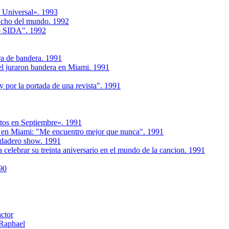
 Universal». 1993
ancho del mundo. 1992
go SIDA". 1992
ura de bandera. 1991
el juraron bandera en Miami. 1991
y por la portada de una revista". 1991
ntos en Septiembre». 1991
s, en Miami: "Me encuentro mejor que nunca". 1991
rdadero show. 1991
 celebrar su treinta aniversario en el mundo de la cancion. 1991
90
actor
 Raphael