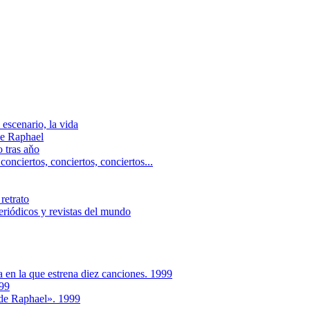
escenario, la vida
e Raphael
 tras aňo
ciertos, сonciertos, сonciertos...
retrato
riódicos y revistas del mundo
a en la que estrena diez canciones. 1999
999
 de Raphael». 1999