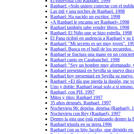
El entrevista con Raphael. 1999
Raphael: «Solo quiero conectar con el publi
Las mil y una noches de Raphael. 1998
Raphael: Ha nacido un escritor. 1998
«A Raphael le encanta ser Raphael».1998
Raphael también sabe vender libros. 1998
Raphael: El Niño que se hizo estrella. 1998
El Papa ricibió en audencia a Raphael y su f
Raphael: "Mi secreto es ser muy joven". 19
Raphael. Busca en el baúl de los recuerdos.
Raphael se fractura una mano en un concier
Raphael canto en Carabanchel. 1998
Raphael: "Soy un hombre muy afortunado, y
Raphael presentará en Sevilla su nuevo disc
Raphael hoy presentará en Sevilla su nuevo
Raphael: «El día que pierda la ilusión, me 
Uno y doble: Raphael igual solo a sí mismo
Raphael, con PH. 1997
Mitos y ritos: Raphael 1997
35 años después. Raphael. 1997
Nochevieja 96: deprisa, deprisa (Raphael). 
Nochevieja con Rey (Raphael). 1997
Dentro la gira que está realizando dentro la 
Raphael triunfa en su tierra.1996
Raphael con su hijo Jacobo, que dirigido en