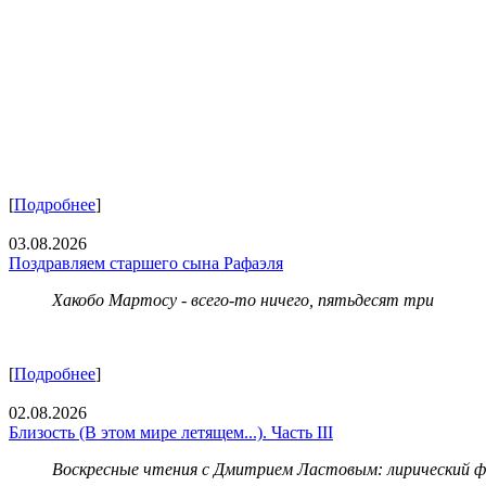
[
Подробнее
]
03.08.2026
Поздравляем старшего сына Рафаэля
Хакобо Мартосу - всего-то ничего, пятьдесят три
[
Подробнее
]
02.08.2026
Близость (В этом мире летящем...). Часть III
Воскресные чтения с Дмитрием Ластовым:
лирический 