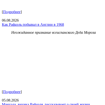
[
Подробнее
]
06.08.2026
Как Рафаэль побывал в Англии в 1968
Неожиданное признание всеиспанского Деда Мороза
[
Подробнее
]
05.08.2026
Мануэла, внучка Рафаэля, рассказывает о своей жизни