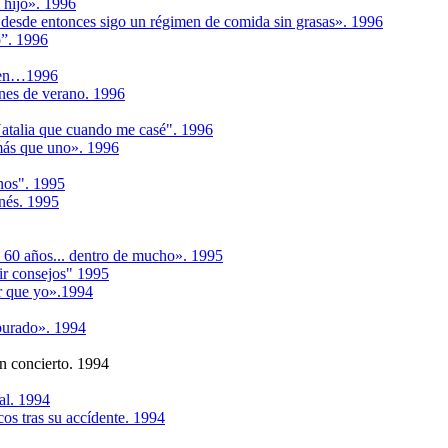
 hijo». 1996
 desde entonces sigo un régimen de comida sin grasas». 1996
o”. 1996
llen…1996
nes de verano. 1996
atalia que cuando me casé". 1996
más que uno». 1996
nos". 1995
nés. 1995
 60 años... dentro de mucho». 1995
ir consejos" 1995
r que yo».1994
purado». 1994
un concierto. 1994
al. 1994
cos tras su accídente. 1994