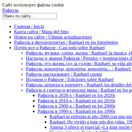
Сайт использует файлы cookie
Рафаэль
Главная / Inicio
Карта сайта / Mapa del Sitio
Новое на сайте / Últimas actualizaciones
Рафаэль в фотопортретах / Raphael en los fotoretratos
Почти все о Рафаэле / Casi todo sobre Raphael
Рафаэль: музыка, сцена, жизнь / Raphael: la musica, el 
Награды и звания Рафаэля / Premios y nominaciones d
Рафаэль: его жизнь год за годом / Raphael: su vida aňo
Рафаэль: концерты, концерты, концерты... / Raphael: con
Рафаэль рассказывает / Raphael cuenta
Издания о Рафаэле / Ediciones sobre Raphael
Рафаэль: штрихи к портрету / Raphael: los detalles del 
Рафаэль в газетах и журналах мира / Raphael en los pe
Рафаэль в 2020-х / Raphael en los 2020s
Рафаэль в 2010-х / Raphael en los 2010s
Рафаэль в 2000-х / Raphael en los 2000s
Рафаэль в 1990-х / Raphael en los 1990s
Raphael se enfrenta al año 2000 con una gir
Raphael: He vivido a tope mis dos vidas. 1
Antena 3 ofrece el especial «La gran noche