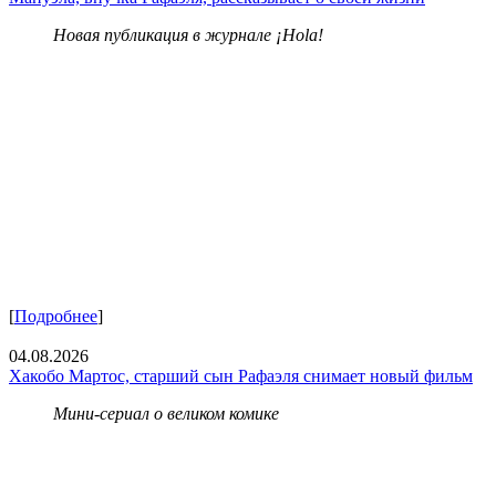
Новая публикация в журнале ¡Hola!
[
Подробнее
]
04.08.2026
Хакобо Мартос, старший сын Рафаэля снимает новый фильм
Мини-сериал о великом комике