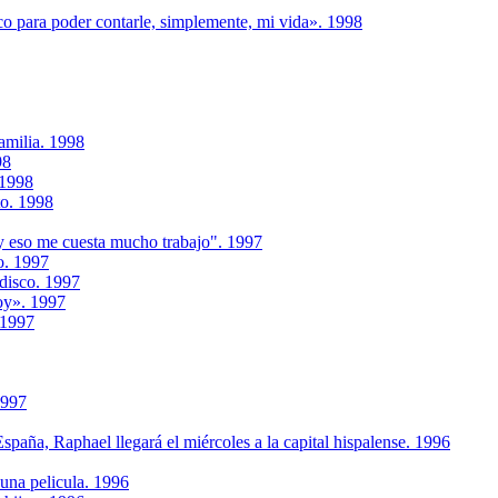
co para poder contarle, simplemente, mi vida». 1998
amilia. 1998
98
 1998
to. 1998
 eso me cuesta mucho trabajo". 1997
o. 1997
 disco. 1997
voy». 1997
.1997
1997
España, Raphael llegará el miércoles a la capital hispalense. 1996
 una pelicula. 1996