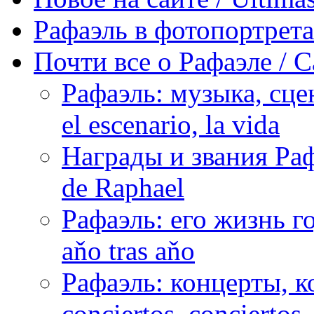
Рафаэль в фотопортретах 
Почти все о Рафаэле / C
Рафаэль: музыка, сцен
el escenario, la vida
Награды и звания Раф
de Raphael
Рафаэль: его жизнь го
aňo tras aňo
Рафаэль: концерты, ко
conciertos, сonciertos, 