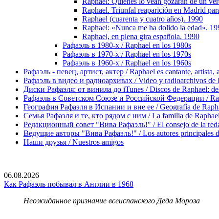
Raphael: Quienes lo vean gozaran de un ve
Raphael. Triunfal reaparición en Madrid para
Raphael (cuarenta y cuatro años). 1990
Raphael: «Nunca me ha dolido la edad». 19
Raphael, en plena gira española. 1990
Рафаэль в 1980-х / Raphael en los 1980s
Рафаэль в 1970-х / Raphael en los 1970s
Рафаэль в 1960-х / Raphael en los 1960s
Рафаэль - певец, артист, актер / Raphael es cantante, artista, 
Рафаэль в видео и радиоархивах / Video y radioarchivos de
Диски Рафаэля: от винила до iTunes / Discos de Raphael: desd
Рафаэль в Советском Союзе и Российской Федерации / Rapha
География Рафаэля в Испании и вне ее / Geografía de Rapha
Семья Рафаэля и те, кто рядом с ним / La familia de Raphael 
Редакционный совет "Вива Рафаэль!" / El consejo de la red
Ведущие авторы "Вива Рафаэль!" / Los autores principales d
Наши друзья / Nuestros amigos
06.08.2026
Как Рафаэль побывал в Англии в 1968
Неожиданное признание всеиспанского Деда Мороза