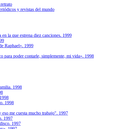
retrato
riódicos y revistas del mundo
a en la que estrena diez canciones. 1999
999
 de Raphael». 1999
co para poder contarle, simplemente, mi vida». 1998
amilia. 1998
98
 1998
to. 1998
 eso me cuesta mucho trabajo". 1997
o. 1997
 disco. 1997
voy». 1997