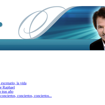
escenario, la vida
e Raphael
 tras aňo
ciertos, сonciertos, сonciertos...