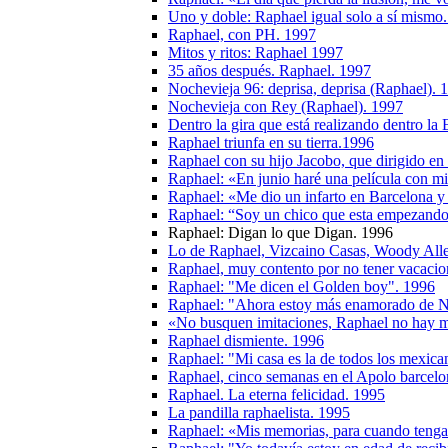
Uno y doble: Raphael igual solo a sí mismo
Raphael, con PH. 1997
Mitos y ritos: Raphael 1997
35 años después. Raphael. 1997
Nochevieja 96: deprisa, deprisa (Raphael). 
Nochevieja con Rey (Raphael). 1997
Dentro la gira que está realizando dentro la 
Raphael triunfa en su tierra.1996
Raphael con su hijo Jacobo, que dirigido en
Raphael: «En junio haré una película con mi
Raphael: «Me dio un infarto en Barcelona y
Raphael: “Soy un chico que esta empezand
Raphael: Digan lo que Digan. 1996
Lo de Raphael, Vizcaino Casas, Woody A
Raphael, muy contento por no tener vacacio
Raphael: "Me dicen el Golden boy". 1996
Raphael: "Ahora estoy más enamorado de N
«No busquen imitaciones, Raphael no hay 
Raphael dismiente. 1996
Raphael: "Mi casa es la de todos los mexica
Raphael, cinco semanas en el Apolo barcelo
Raphael. La eterna felicidad. 1995
La pandilla raphaelista. 1995
Raphael: «Mis memorias, para cuando tenga