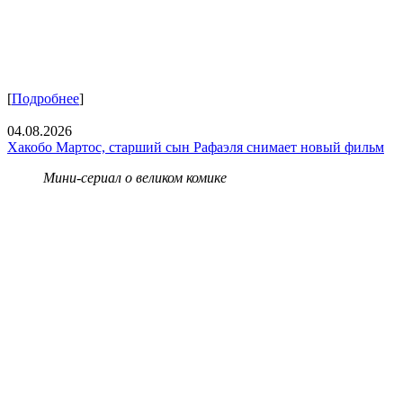
[
Подробнее
]
04.08.2026
Хакобо Мартос, старший сын Рафаэля снимает новый фильм
Мини-сериал о великом комике