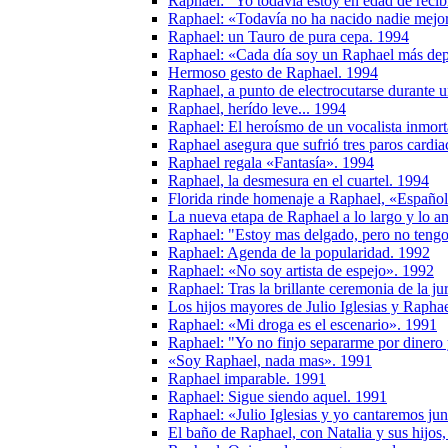
Raphael: "Yo todavía estoy en edad de recib
Raphael: «Todavía no ha nacido nadie mejo
Raphael: un Tauro de pura cepa. 1994
Raphael: «Cada día soy un Raphael más de
Hermoso gesto de Raphael. 1994
Raphael, a punto de electrocutarse durante 
Raphael, herído leve... 1994
Raphael: El heroísmo de un vocalista inmort
Raphael asegura que sufrió tres paros cardia
Raphael regala «Fantasía». 1994
Raphael, la desmesura en el cuartel. 1994
Florida rinde homenaje a Raphael, «Español
La nueva etapa de Raphael a lo largo y lo 
Raphael: "Estoy mas delgado, pero no ten
Raphael: Agenda de la popularidad. 1992
Raphael: «No soy artista de espejo». 1992
Raphael: Tras la brillante ceremonia de la j
Los hijos mayores de Julio Iglesias y Rapha
Raphael: «Mi droga es el escenario». 1991
Raphael: "Yo no finjo separarme por dinero 
«Soy Raphael, nada mas». 1991
Raphael imparable. 1991
Raphael: Sigue siendo aquel. 1991
Raphael: «Julio Iglesias y yo cantaremos ju
El baño de Raphael, con Natalia y sus hijo