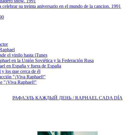
rdadero show. 1991
 celebrar su treinta aniversario en el mundo de la cancion. 1991
90
actor
 Raphael
e el vinilo hasta iTunes
el en la Unión Soviética y la Federación Rusa
el en España y fuera de España
y los que cerca de él
acción "¡Viva Raphael!"
e "¡Viva Raphael!"
РАФАЭЛЬ КАЖДЫЙ ДЕНЬ / RAPHAEL CADA DÍA