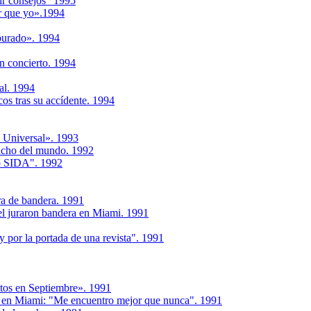
ir consejos" 1995
r que yo».1994
purado». 1994
un concierto. 1994
al. 1994
cos tras su accídente. 1994
 Universal». 1993
ancho del mundo. 1992
go SIDA". 1992
ura de bandera. 1991
el juraron bandera en Miami. 1991
y por la portada de una revista". 1991
ntos en Septiembre». 1991
s, en Miami: "Me encuentro mejor que nunca". 1991