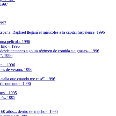
.1997
1997
España, Raphael llegará el miércoles a la capital hispalense. 1996
 una pelicula. 1996
 hijo». 1996
 desde entonces sigo un régimen de comida sin grasas». 1996
o”. 1996
llen…1996
nes de verano. 1996
atalia que cuando me casé". 1996
más que uno». 1996
nos". 1995
nés. 1995
 60 años... dentro de mucho». 1995