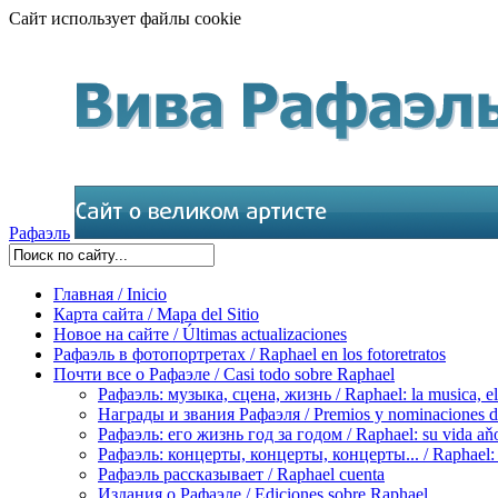
Сайт использует файлы cookie
Рафаэль
Главная / Inicio
Карта сайта / Mapa del Sitio
Новое на сайте / Últimas actualizaciones
Рафаэль в фотопортретах / Raphael en los fotoretratos
Почти все о Рафаэле / Casi todo sobre Raphael
Рафаэль: музыка, сцена, жизнь / Raphael: la musica, el 
Награды и звания Рафаэля / Premios y nominaciones d
Рафаэль: его жизнь год за годом / Raphael: su vida aňo
Рафаэль: концерты, концерты, концерты... / Raphael: con
Рафаэль рассказывает / Raphael cuenta
Издания о Рафаэле / Ediciones sobre Raphael