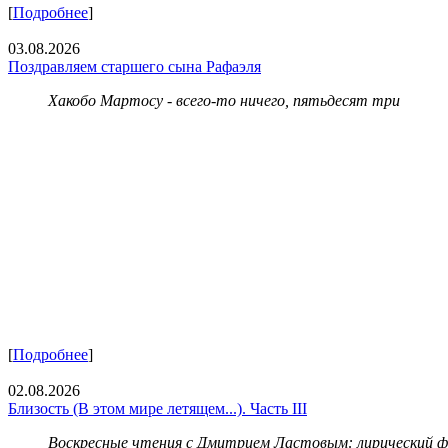
[
Подробнее
]
03.08.2026
Поздравляем старшего сына Рафаэля
Хакобо Мартосу - всего-то ничего, пятьдесят три
[
Подробнее
]
02.08.2026
Близость (В этом мире летящем...). Часть III
Воскресные чтения с Дмитрием Ластовым:
лирический 