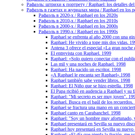
Рафаэль: штрихи к портрету / Raphael: los detalles del 
Рафаэль в газетах и журналах мира / Raphael en los pe
Рафаэль в 2020-х / Raphael en los 2020s
Рафаэль в 2010-х / Raphael en los 2010s
Рафаэль в 2000-х / Raphael en los 2000s
Рафаэль в 1990-х / Raphael en los 1990s
Raphael se enfrenta al año 2000 con una gir
Raphael: He vivido a tope mis dos vidas. 1
Antena 3 ofrece el especial «La gran noche
El entrevista con Raphael. 1999
Raphael: «Solo quiero conectar con el publi
Las mil y una noches de Raphael. 1998
Raphael: Ha nacido un escritor. 1998
«A Raphael le encanta ser Raphael».1998
Raphael también sabe vender libros. 1998
Raphael: El Niño que se hizo estrella. 1998
El Papa ricibió en audencia a Raphael y su f
Raphael: "Mi secreto es ser muy joven". 19
Raphael. Busca en el baúl de los recuerdos.
Raphael se fractura una mano en un concier
Raphael canto en Carabanchel. 1998
Raphael: "Soy un hombre muy afortunado, y
Raphael presentará en Sevilla su nuevo disc
Raphael hoy presentará en Sevilla su nuevo
Raphael: «El día que pierda la ilusión, me 