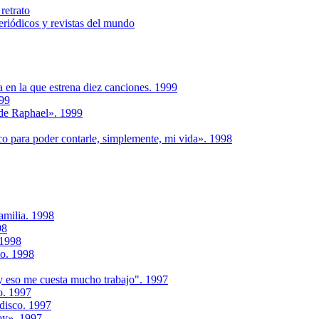
retrato
riódicos y revistas del mundo
a en la que estrena diez canciones. 1999
999
 de Raphael». 1999
co para poder contarle, simplemente, mi vida». 1998
amilia. 1998
98
 1998
to. 1998
 eso me cuesta mucho trabajo". 1997
o. 1997
 disco. 1997
voy». 1997