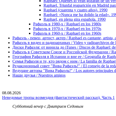
Raphael: Quienes lo vean gozaran de un ve
Raphael. Triunfal reaparición en Madrid para
Raphael (cuarenta y cuatro años). 1990
Raphael: «Nunca me ha dolido la edad». 19
Raphael, en plena gira española. 1990
Рафаэль в 1980-х / Raphael en los 1980s
Рафаэль в 1970-х / Raphael en los 1970s
Рафаэль в 1960-х / Raphael en los 1960s
Рафаэль - певец, артист, актер / Raphael es cantante, artista, 
Рафаэль в видео и радиоархивах / Video y radioarchivos de
Диски Рафаэля: от винила до iTunes / Discos de Raphael: desd
Рафаэль в Советском Союзе и Российской Федерации / Rapha
География Рафаэля в Испании и вне ее / Geografía de Rapha
Семья Рафаэля и те, кто рядом с ним / La familia de Raphael 
Редакционный совет "Вива Рафаэль!" / El consejo de la red
Ведущие авторы "Вива Рафаэль!" / Los autores principales d
Наши друзья / Nuestros amigos
08.08.2026
Неведомые тропы возмездия (фантастический рассказ). Часть 1
Субботний вечер с Дмитрием Седовым