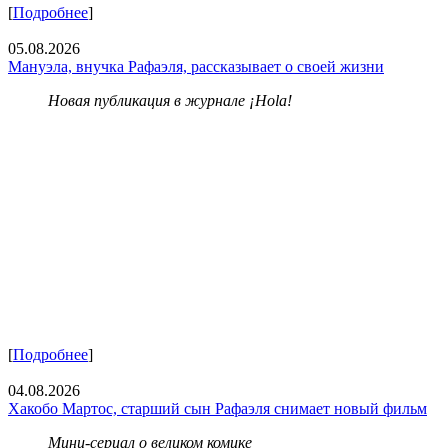
[
Подробнее
]
05.08.2026
Мануэла, внучка Рафаэля, рассказывает о своей жизни
Новая публикация в журнале ¡Hola!
[
Подробнее
]
04.08.2026
Хакобо Мартос, старший сын Рафаэля снимает новый фильм
Мини-сериал о великом комике