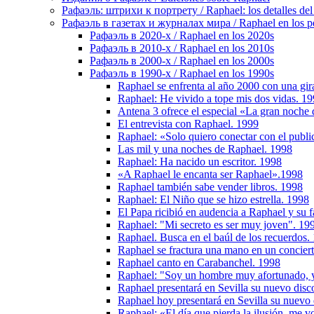
Рафаэль: штрихи к портрету / Raphael: los detalles del 
Рафаэль в газетах и журналах мира / Raphael en los pe
Рафаэль в 2020-х / Raphael en los 2020s
Рафаэль в 2010-х / Raphael en los 2010s
Рафаэль в 2000-х / Raphael en los 2000s
Рафаэль в 1990-х / Raphael en los 1990s
Raphael se enfrenta al año 2000 con una gir
Raphael: He vivido a tope mis dos vidas. 1
Antena 3 ofrece el especial «La gran noche
El entrevista con Raphael. 1999
Raphael: «Solo quiero conectar con el publi
Las mil y una noches de Raphael. 1998
Raphael: Ha nacido un escritor. 1998
«A Raphael le encanta ser Raphael».1998
Raphael también sabe vender libros. 1998
Raphael: El Niño que se hizo estrella. 1998
El Papa ricibió en audencia a Raphael y su f
Raphael: "Mi secreto es ser muy joven". 19
Raphael. Busca en el baúl de los recuerdos.
Raphael se fractura una mano en un concier
Raphael canto en Carabanchel. 1998
Raphael: "Soy un hombre muy afortunado, y
Raphael presentará en Sevilla su nuevo disc
Raphael hoy presentará en Sevilla su nuevo
Raphael: «El día que pierda la ilusión, me 