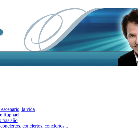
escenario, la vida
e Raphael
 tras aňo
ciertos, сonciertos, сonciertos...