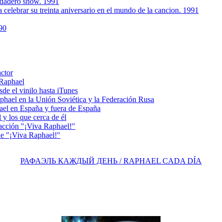
rdadero show. 1991
 celebrar su treinta aniversario en el mundo de la cancion. 1991
90
actor
 Raphael
e el vinilo hasta iTunes
el en la Unión Soviética y la Federación Rusa
el en España y fuera de España
y los que cerca de él
acción "¡Viva Raphael!"
e "¡Viva Raphael!"
РАФАЭЛЬ КАЖДЫЙ ДЕНЬ / RAPHAEL CADA DÍA