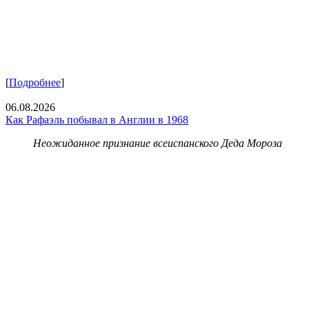
[
Подробнее
]
06.08.2026
Как Рафаэль побывал в Англии в 1968
Неожиданное признание всеиспанского Деда Мороза