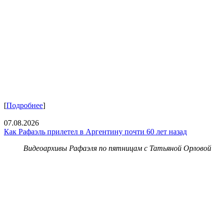
[
Подробнее
]
07.08.2026
Как Рафаэль прилетел в Аргентину почти 60 лет назад
Видеоархивы Рафаэля по пятницам с Татьяной Орловой