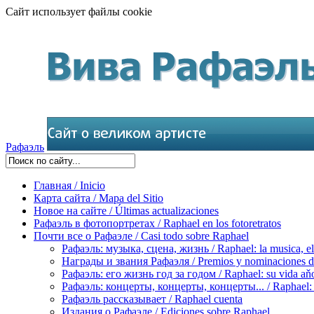
Сайт использует файлы cookie
Рафаэль
Главная / Inicio
Карта сайта / Mapa del Sitio
Новое на сайте / Últimas actualizaciones
Рафаэль в фотопортретах / Raphael en los fotoretratos
Почти все о Рафаэле / Casi todo sobre Raphael
Рафаэль: музыка, сцена, жизнь / Raphael: la musica, el 
Награды и звания Рафаэля / Premios y nominaciones d
Рафаэль: его жизнь год за годом / Raphael: su vida aňo
Рафаэль: концерты, концерты, концерты... / Raphael: con
Рафаэль рассказывает / Raphael cuenta
Издания о Рафаэле / Ediciones sobre Raphael