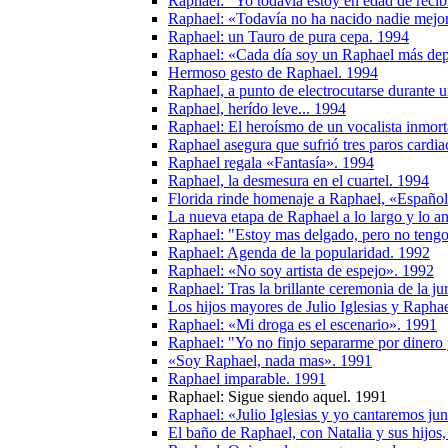
Raphael: "Yo todavía estoy en edad de recib
Raphael: «Todavía no ha nacido nadie mejo
Raphael: un Tauro de pura cepa. 1994
Raphael: «Cada día soy un Raphael más de
Hermoso gesto de Raphael. 1994
Raphael, a punto de electrocutarse durante 
Raphael, herído leve... 1994
Raphael: El heroísmo de un vocalista inmort
Raphael asegura que sufrió tres paros cardia
Raphael regala «Fantasía». 1994
Raphael, la desmesura en el cuartel. 1994
Florida rinde homenaje a Raphael, «Español
La nueva etapa de Raphael a lo largo y lo 
Raphael: "Estoy mas delgado, pero no ten
Raphael: Agenda de la popularidad. 1992
Raphael: «No soy artista de espejo». 1992
Raphael: Tras la brillante ceremonia de la j
Los hijos mayores de Julio Iglesias y Rapha
Raphael: «Mi droga es el escenario». 1991
Raphael: "Yo no finjo separarme por dinero 
«Soy Raphael, nada mas». 1991
Raphael imparable. 1991
Raphael: Sigue siendo aquel. 1991
Raphael: «Julio Iglesias y yo cantaremos ju
El baño de Raphael, con Natalia y sus hijo