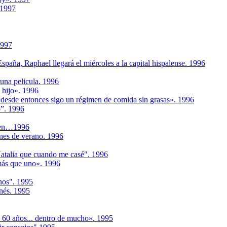
.1997
1997
España, Raphael llegará el miércoles a la capital hispalense. 1996
 una pelicula. 1996
 hijo». 1996
 desde entonces sigo un régimen de comida sin grasas». 1996
o”. 1996
llen…1996
nes de verano. 1996
atalia que cuando me casé". 1996
más que uno». 1996
nos". 1995
nés. 1995
 60 años... dentro de mucho». 1995