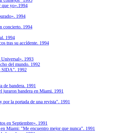
ir consejos" 1995
r que yo».1994
purado». 1994
un concierto. 1994
al. 1994
cos tras su accídente. 1994
 Universal». 1993
ancho del mundo. 1992
go SIDA". 1992
ura de bandera. 1991
el juraron bandera en Miami. 1991
y por la portada de una revista". 1991
ntos en Septiembre». 1991
s, en Miami: "Me encuentro mejor que nunca". 1991