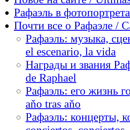
Рафаэль в фотопортретах 
Почти все о Рафаэле / C
Рафаэль: музыка, сцен
el escenario, la vida
Награды и звания Раф
de Raphael
Рафаэль: его жизнь го
aňo tras aňo
Рафаэль: концерты, ко
conciertos, сonciertos, 