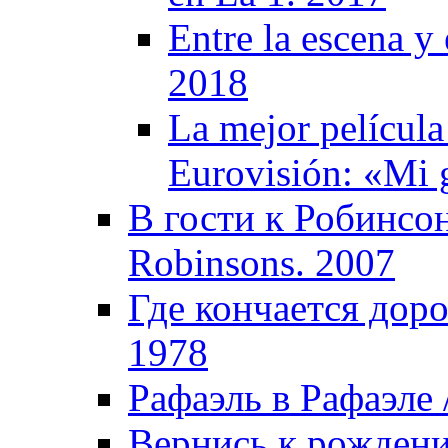
Entre la escena y 
2018
La mejor película
Eurovisión: «Mi 
В гости к Робинсон
Robinsons. 2007
Где кончается доро
1978
Рафаэль в Рафаэле /
Вернись к рождению