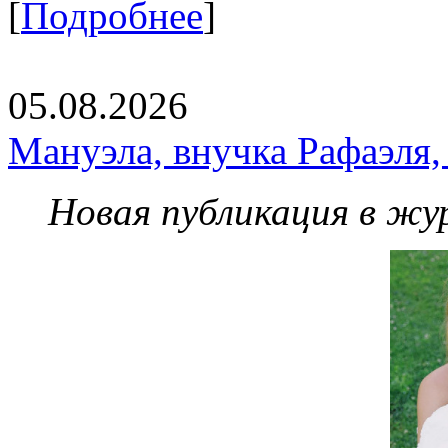
[
Подробнее
]
05.08.2026
Мануэла, внучка Рафаэля,
Новая публикация в жу