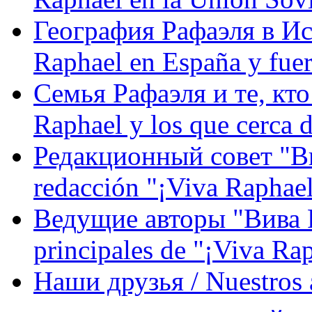
География Рафаэля в Исп
Raphael en España y fue
Семья Рафаэля и те, кто
Raphael y los que cerca d
Редакционный совет "Вив
redacción "¡Viva Raphael
Ведущие авторы "Вива Р
principales de "¡Viva Ra
Наши друзья / Nuestros