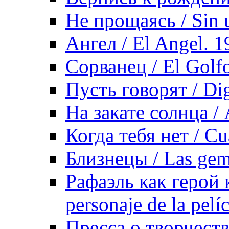
Не прощаясь / Sin 
Ангел / El Angel. 1
Сорванец / El Golf
Пусть говорят / Dig
На закате солнца / 
Когда тебя нет / Cu
Близнецы / Las gem
Рафаэль как герой 
personaje de la pelí
Пресса о творчеств