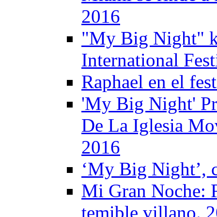
2016
"My Big Night" k
International Fes
Raphael en el fes
'My Big Night' Pr
De La Iglesia Mo
2016
‘My Big Night’, c
Mi Gran Noche: R
temible villano. 