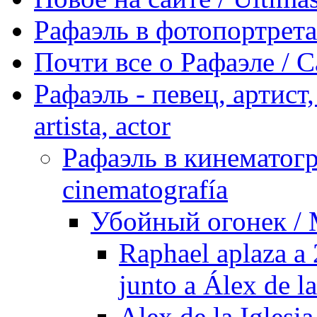
Рафаэль в фотопортретах 
Почти все о Рафаэле / C
Рафаэль - певец, артист, 
artista, actor
Рафаэль в кинематогра
cinematografía
Убойный огонек / M
Raphael aplaza a 
junto a Álex de la
Alex de la Iglesia