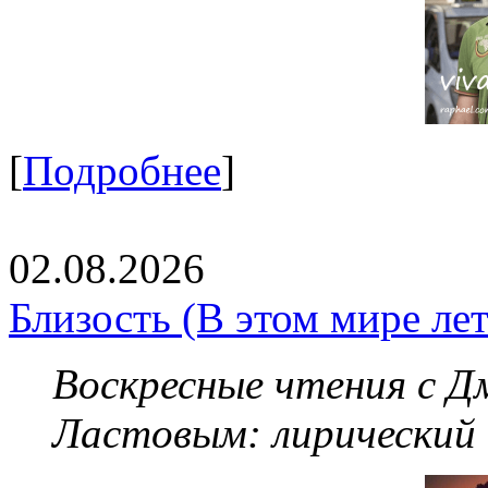
[
Подробнее
]
02.08.2026
Близость (В этом мире летя
Воскресные чтения с 
Ластовым:
лирический