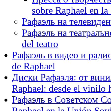
sobre Raphael en la
Рафаэль на телевидени
Рафаэль на театрально
del teatro
Рафаэль в видео и радио
de Raphael
Диски Рафаэля: от винил
Raphael: desde el vinilo 
Рафаэль в Советском С
Raphael en la Unión Sovi