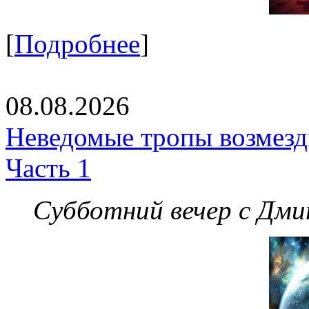
[
Подробнее
]
08.08.2026
Неведомые тропы возмезди
Часть 1
Субботний вечер с Дм