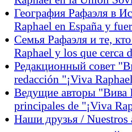
География Рафаэля в Исп
Raphael en España y fue
Семья Рафаэля и те, кто
Raphael y los que cerca d
Редакционный совет "Вив
redacción "¡Viva Raphael
Ведущие авторы "Вива Р
principales de "¡Viva Ra
Наши друзья / Nuestros