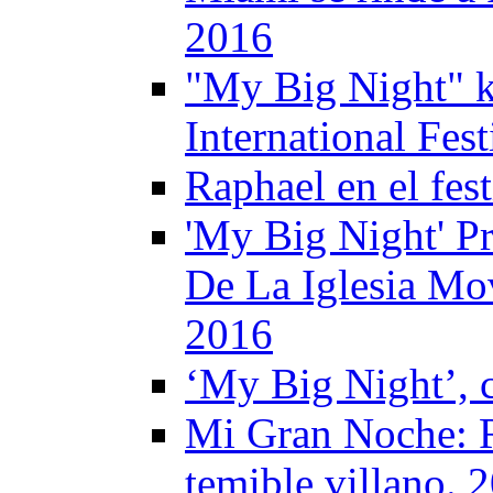
2016
"My Big Night" k
International Fes
Raphael en el fes
'My Big Night' Pr
De La Iglesia Mo
2016
‘My Big Night’, c
Mi Gran Noche: R
temible villano. 