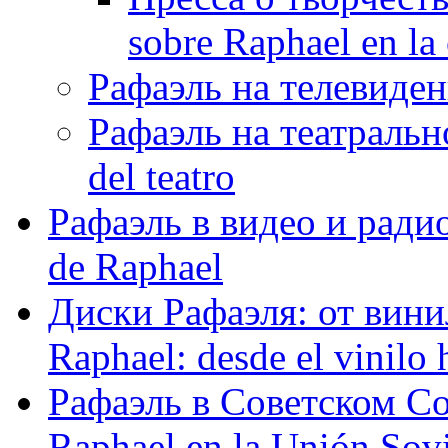
sobre Raphael en la
Рафаэль на телевидени
Рафаэль на театрально
del teatro
Рафаэль в видео и радио
de Raphael
Диски Рафаэля: от винил
Raphael: desde el vinilo 
Рафаэль в Советском С
Raphael en la Unión Sovi