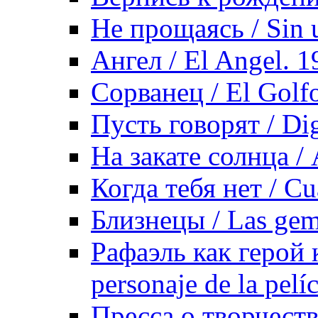
Не прощаясь / Sin 
Ангел / El Angel. 1
Сорванец / El Golf
Пусть говорят / Dig
На закате солнца / 
Когда тебя нет / Cu
Близнецы / Las gem
Рафаэль как герой 
personaje de la pelí
Пресса о творчеств