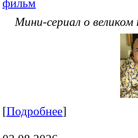
фильм
Мини-сериал о великом
[
Подробнее
]