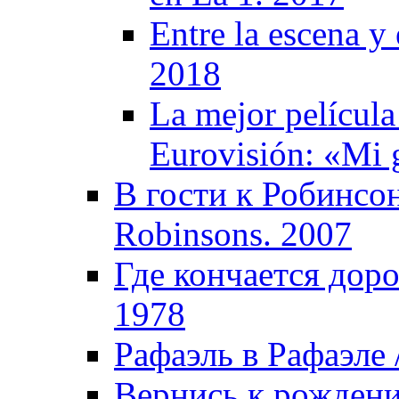
Entre la escena y 
2018
La mejor película
Eurovisión: «Mi 
В гости к Робинсон
Robinsons. 2007
Где кончается доро
1978
Рафаэль в Рафаэле /
Вернись к рождению