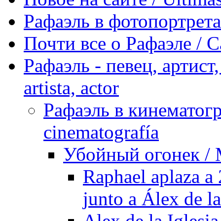
Рафаэль в фотопортретах 
Почти все о Рафаэле / C
Рафаэль - певец, артист, 
artista, actor
Рафаэль в кинематогра
cinematografía
Убойный огонек / M
Raphael aplaza a 
junto a Álex de la
Alex de la Iglesia