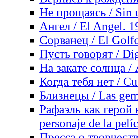
Не прощаясь / Sin 
Ангел / El Angel. 1
Сорванец / El Golf
Пусть говорят / Dig
На закате солнца / 
Когда тебя нет / Cu
Близнецы / Las gem
Рафаэль как герой 
personaje de la pelí
Пресса о творчеств