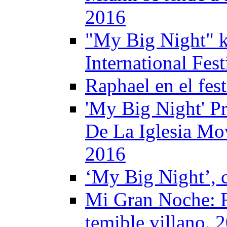
2016
"My Big Night" k
International Fes
Raphael en el fes
'My Big Night' Pr
De La Iglesia Mo
2016
‘My Big Night’, c
Mi Gran Noche: R
temible villano. 