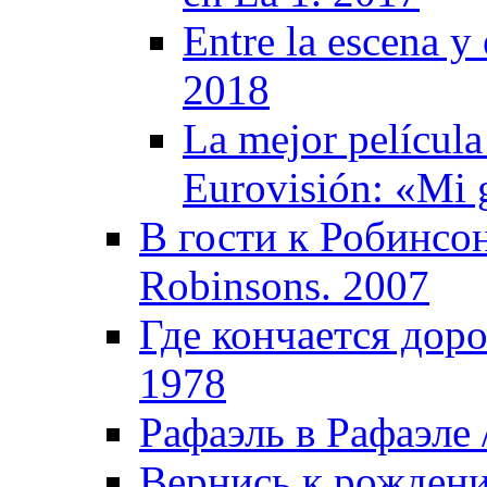
Entre la escena y 
2018
La mejor película
Eurovisión: «Mi 
В гости к Робинсон
Robinsons. 2007
Где кончается доро
1978
Рафаэль в Рафаэле /
Вернись к рождению