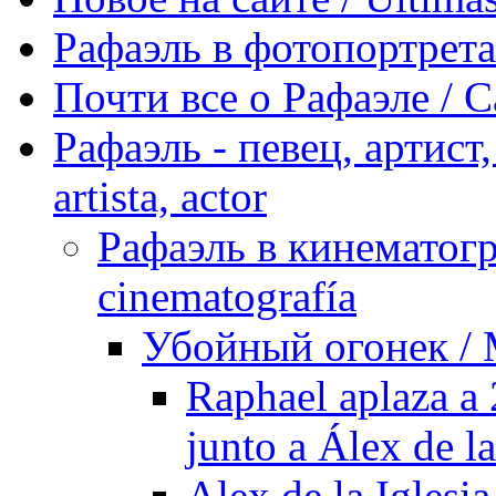
Рафаэль в фотопортретах 
Почти все о Рафаэле / C
Рафаэль - певец, артист, 
artista, actor
Рафаэль в кинематогра
cinematografía
Убойный огонек / M
Raphael aplaza a 
junto a Álex de la
Alex de la Iglesia