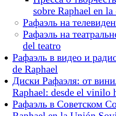
sobre Raphael en la
Рафаэль на телевидени
Рафаэль на театрально
del teatro
Рафаэль в видео и радио
de Raphael
Диски Рафаэля: от винил
Raphael: desde el vinilo 
Рафаэль в Советском С
Raphael en la Unión Sovi