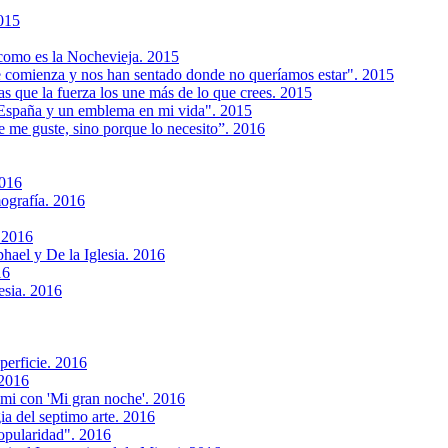
015
como es la Nochevieja. 2015
que comienza y nos han sentado donde no queríamos estar". 2015
las que la fuerza los une más de lo que crees. 2015
e España y un emblema en mi vida". 2015
 me guste, sino porque lo necesito”. 2016
2016
mografía. 2016
. 2016
hael y De la Iglesia. 2016
16
esia. 2016
perficie. 2016
 2016
ami con 'Mi gran noche'. 2016
ia del septimo arte. 2016
opularidad". 2016