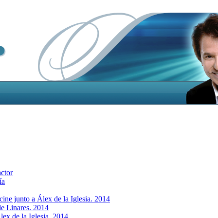
actor
ía
cine junto a Álex de la Iglesia. 2014
 de Linares. 2014
lex de la Iglesia. 2014