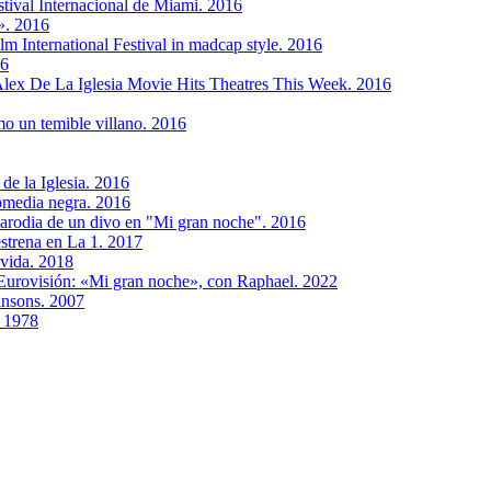
estival Internacional de Miami. 2016
». 2016
m International Festival in madcap style. 2016
16
Alex De La Iglesia Movie Hits Theatres This Week. 2016
o un temible villano. 2016
de la Iglesia. 2016
comedia negra. 2016
rparodia de un divo en "Mi gran noche". 2016
estrena en La 1. 2017
 vida. 2018
a Eurovisión: «Mi gran noche», con Raphael. 2022
insons. 2007
. 1978