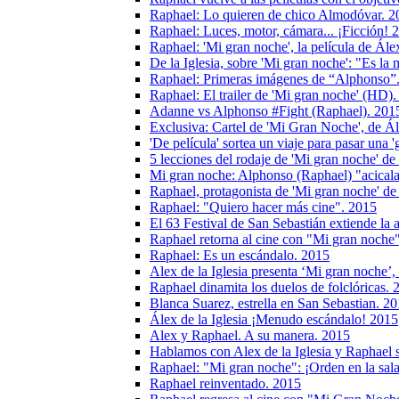
Raphael: Lo quieren de chico Almodóvar. 2
Raphael: Luces, motor, cámara... ¡Ficción! 
Raphael: 'Mi gran noche', la película de Ál
De la Iglesia, sobre 'Mi gran noche': "Es la
Raphael: Primeras imágenes de “Alphonso”
Raphael: El trailer de 'Mi gran noche' (HD)
Adanne vs Alphonso #Fight (Raphael). 201
Exclusiva: Cartel de 'Mi Gran Noche', de Ál
'De película' sortea un viaje para pasar una 
5 lecciones del rodaje de 'Mi gran noche' de
Mi gran noche: Alphonso (Raphael) "acicala
Raphael, protagonista de 'Mi gran noche' de
Raphael: "Quiero hacer más cine". 2015
El 63 Festival de San Sebastián extiende la 
Raphael retorna al cine con "Mi gran noche
Raphael: Es un escándalo. 2015
Alex de la Iglesia presenta ‘Mi gran noche’
Raphael dinamita los duelos de folclóricas. 
Blanca Suarez, estrella en San Sebastian. 2
Álex de la Iglesia ¡Menudo escándalo! 2015
Alex y Raphael. A su manera. 2015
Hablamos con Alex de la Iglesia y Raphael 
Raphael: "Mi gran noche": ¡Orden en la sal
Raphael reinventado. 2015