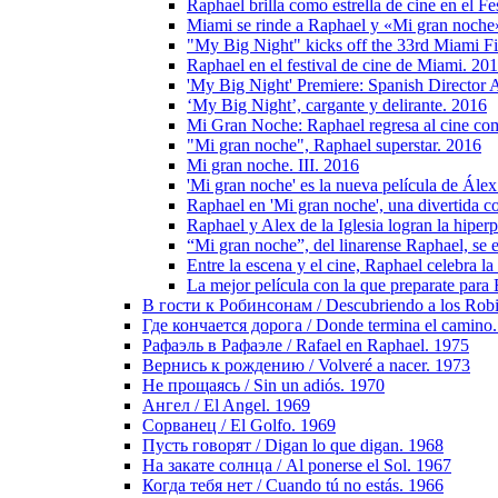
Raphael brilla como estrella de cine en el F
Miami se rinde a Raphael y «Mi gran noche
"My Big Night" kicks off the 33rd Miami Fil
Raphael en el festival de cine de Miami. 20
'My Big Night' Premiere: Spanish Director 
‘My Big Night’, cargante y delirante. 2016
Mi Gran Noche: Raphael regresa al cine com
"Mi gran noche", Raphael superstar. 2016
Mi gran noche. III. 2016
'Mi gran noche' es la nueva película de Álex 
Raphael en 'Mi gran noche', una divertida 
Raphael y Alex de la Iglesia logran la hipe
“Mi gran noche”, del linarense Raphael, se 
Entre la escena y el cine, Raphael celebra la
La mejor película con la que preparate par
В гости к Робинсонам / Descubriendo a los Rob
Где кончается дорога / Donde termina el camino
Рафаэль в Рафаэле / Rafael en Raphael. 1975
Вернись к рождению / Volveré a nacer. 1973
Не прощаясь / Sin un adiós. 1970
Ангел / El Angel. 1969
Сорванец / El Golfo. 1969
Пусть говорят / Digan lo que digan. 1968
На закате солнца / Al ponerse el Sol. 1967
Когда тебя нет / Cuando tú no estás. 1966