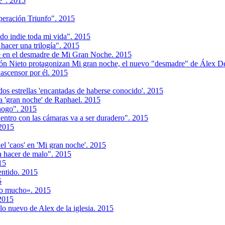
e". 2015
peración Triunfo". 2015
do indie toda mi vida". 2015
hacer una trilogía". 2015
re en el desmadre de Mi Gran Noche. 2015
n Nieto protagonizan Mi gran noche, el nuevo "desmadre" de Álex De 
 ascensor por él. 2015
dos estrellas 'encantadas de haberse conocido'. 2015
la 'gran noche' de Raphael. 2015
hogo". 2015
entro con las cámaras va a ser duradero". 2015
 2015
el 'caos' en 'Mi gran noche'. 2015
a hacer de malo". 2015
15
entido. 2015
5
lo mucho». 2015
2015
o nuevo de Alex de la iglesia. 2015