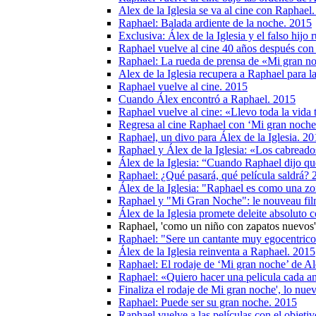
Alex de la Iglesia se va al cine con Raphael
Raphael: Balada ardiente de la noche. 2015
Exclusiva: Álex de la Iglesia y el falso hijo
Raphael vuelve al cine 40 años después con 
Raphael: La rueda de prensa de «Mi gran n
Alex de la Iglesia recupera a Raphael para 
Raphael vuelve al cine. 2015
Cuando Álex encontró a Raphael. 2015
Raphael vuelve al cine: «Llevo toda la vida 
Regresa al cine Raphael con ‘Mi gran noche
Raphael, un divo para Álex de la Iglesia. 2
Raphael y Álex de la Iglesia: «Los cabreado
Álex de la Iglesia: “Cuando Raphael dijo q
Raphael: ¿Qué pasará, qué película saldrá? 
Álex de la Iglesia: "Raphael es como una z
Raphael y "Mi Gran Noche": le nouveau film
Álex de la Iglesia promete deleite absoluto 
Raphael, 'como un niño con zapatos nuevos' 
Raphael: "Sere un cantante muy egocentric
Álex de la Iglesia reinventa a Raphael. 2015
Raphael: El rodaje de ‘Mi gran noche’ de A
Raphael: «Quiero hacer una pelicula cada a
Finaliza el rodaje de Mi gran noche', lo nu
Raphael: Puede ser su gran noche. 2015
Raphael vuelve a las películas con el objetiv