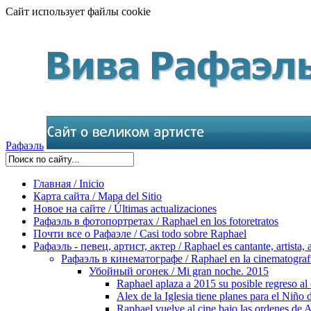
Сайт использует файлы cookie
Рафаэль
Главная / Inicio
Карта сайта / Mapa del Sitio
Новое на сайте / Últimas actualizaciones
Рафаэль в фотопортретах / Raphael en los fotoretratos
Почти все о Рафаэле / Casi todo sobre Raphael
Рафаэль - певец, артист, актер / Raphael es cantante, artista, 
Рафаэль в кинематографе / Raphael en la cinematograf
Убойный огонек / Mi gran noche. 2015
Raphael aplaza a 2015 su posible regreso al 
Alex de la Iglesia tiene planes para el Niño
Raphael vuelve al cine bajo las ordenes de A