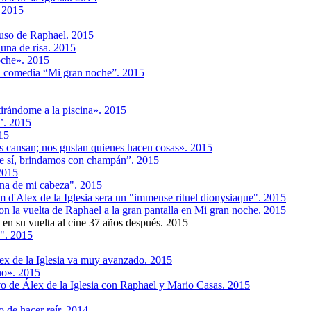
. 2015
 ruso de Raphael. 2015
una de risa. 2015
oche». 2015
la comedia “Mi gran noche”. 2015
tirándome a la piscina». 2015
’. 2015
015
s cansan; nos gustan quienes hacen cosas». 2015
ue sí, brindamos con champán”. 2015
2015
ona de mi cabeza". 2015
 d'Alex de la Iglesia sera un "immense rituel dionysiaque". 2015
con la vuelta de Raphael a la gran pantalla en Mi gran noche. 2015
en su vuelta al cine 37 años después. 2015
o". 2015
lex de la Iglesia va muy avanzado. 2015
no». 2015
evo de Álex de la Iglesia con Raphael y Mario Casas. 2015
o de hacer reír. 2014