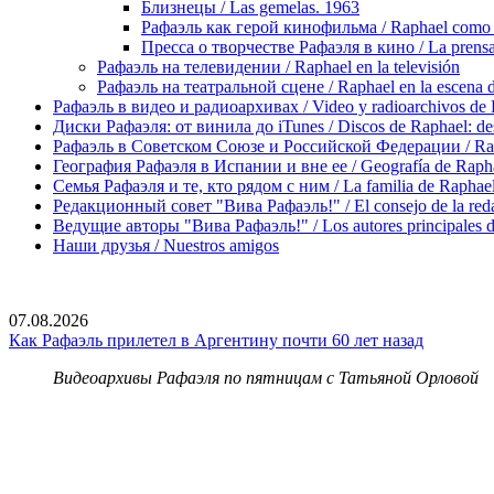
Близнецы / Las gemelas. 1963
Рафаэль как герой кинофильма / Raphael como el 
Пресса о творчестве Рафаэля в кино / La prensa 
Рафаэль на телевидении / Raphael en la televisión
Рафаэль на театральной сцене / Raphael en la escena de
Рафаэль в видео и радиоархивах / Video y radioarchivos de
Диски Рафаэля: от винила до iTunes / Discos de Raphael: desd
Рафаэль в Советском Союзе и Российской Федерации / Rapha
География Рафаэля в Испании и вне ее / Geografía de Rapha
Семья Рафаэля и те, кто рядом с ним / La familia de Raphael 
Редакционный совет "Вива Рафаэль!" / El consejo de la red
Ведущие авторы "Вива Рафаэль!" / Los autores principales d
Наши друзья / Nuestros amigos
07.08.2026
Как Рафаэль прилетел в Аргентину почти 60 лет назад
Видеоархивы Рафаэля по пятницам с Татьяной Орловой