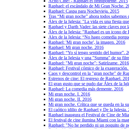
Acho Cine! - Raphael el omnipotente. 2015
Raphael: el escándalo de Mi Gran Noche. 2
Raphael: Caspa para Nochevieja. 2015
Tras “Mi gran noche” ahora todos sabemos 
Álex de la Iglesia: "La vida es una fiesta 
Raphael y Darth Vader: las siete claves por 
Álex de la Iglesia: "Raphael es un icono d
Alex de la Iglesia: “No hago comedia porque
Raphael: 'Mi gran noche', la imagen. 2016
Raphael: Mi gran noche. 2016
Raphael: “Yo sí tengo sentido del humor”. 
Álex de la Iglesia y una "Summa" de su fil
Raphael: "Mi gran noche": Satirízame. 2016
Raphael: Festival cómico de la exageración
Caos y descontrol en la "gran noche" de Rap
Estrenos de cine: El regreso de Raphael. 20
El gran gusto que se pudo dar Álex de la Igl
Raphael: La comedia más demente. 2016
Mi gran noche. I. 2016
Mi gran noche. II. 2016
Mi gran noche. Crítica que se queda en la su
El caótico idilio de Raphael y De la Iglesia.
Raphael inaugura el Festival de Cine de Mi
El festival de cine ilumina Miami con la mag
Raphael: "No he perdido ni un poquito de p