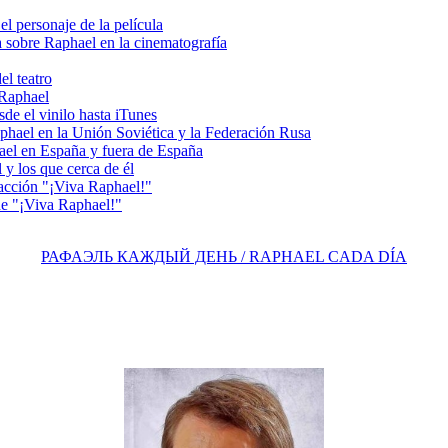
personaje de la película
sobre Raphael en la cinematografía
l teatro
 Raphael
e el vinilo hasta iTunes
el en la Unión Soviética y la Federación Rusa
el en España y fuera de España
y los que cerca de él
acción "¡Viva Raphael!"
e "¡Viva Raphael!"
РАФАЭЛЬ КАЖДЫЙ ДЕНЬ / RAPHAEL CADA DÍA