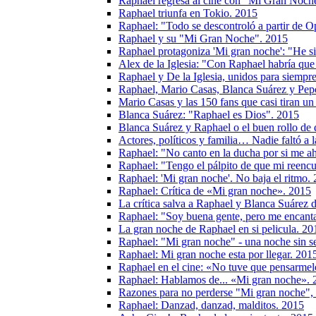
Raphael regresa al cine con "Mi Gran Noch
Raphael triunfa en Tokio. 2015
Raphael: "Todo se descontroló a partir de O
Raphael y su "Mi Gran Noche". 2015
Raphael protagoniza 'Mi gran noche': "He si
Alex de la Iglesia: "Con Raphael habría que 
Raphael y De la Iglesia, unidos para siemp
Raphael, Mario Casas, Blanca Suárez y Pepó
Mario Casas y las 150 fans que casi tiran un
Blanca Suárez: "Raphael es Dios". 2015
Blanca Suárez y Raphael o el buen rollo de 
Actores, políticos y familia… Nadie faltó a 
Raphael: "No canto en la ducha por si me a
Raphael: "Tengo el pálpito de que mi reencu
Raphael: 'Mi gran noche'. No baja el ritmo.
Raphael: Crítica de «Mi gran noche». 2015
La crítica salva a Raphael y Blanca Suárez d
Raphael: "Soy buena gente, pero me encant
La gran noche de Raphael en si pelicula. 20
Raphael: "Mi gran noche" - una noche sin s
Raphael: Mi gran noche esta por llegar. 201
Raphael en el cine: «No tuve que pensarme
Raphael: Hablamos de... «Mi gran noche». 
Razones para no perderse "Mi gran noche", l
Raphael: Danzad, danzad, malditos. 2015