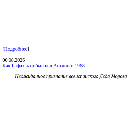
[
Подробнее
]
06.08.2026
Как Рафаэль побывал в Англии в 1968
Неожиданное признание всеиспанского Деда Мороза