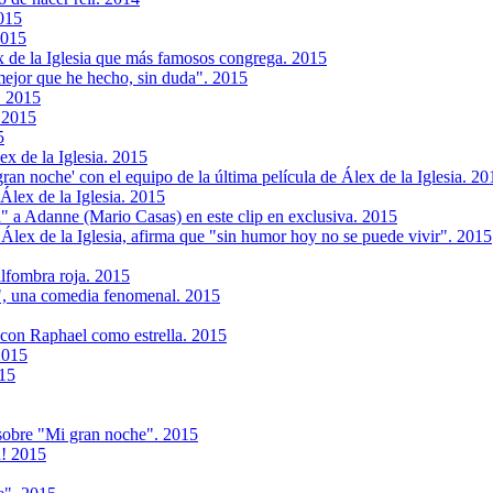
015
2015
ex de la Iglesia que más famosos congrega. 2015
 mejor que he hecho, sin duda". 2015
. 2015
. 2015
5
ex de la Iglesia. 2015
'gran noche' con el equipo de la última película de Álex de la Iglesia. 20
 Álex de la Iglesia. 2015
" a Adanne (Mario Casas) en este clip en exclusiva. 2015
 Álex de la Iglesia, afirma que "sin humor hoy no se puede vivir". 2015
alfombra roja. 2015
", una comedia fenomenal. 2015
, con Raphael como estrella. 2015
2015
015
sobre "Mi gran noche". 2015
a! 2015