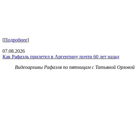
[
Подробнее
]
07.08.2026
Как Рафаэль прилетел в Аргентину почти 60 лет назад
Видеоархивы Рафаэля по пятницам с Татьяной Орловой