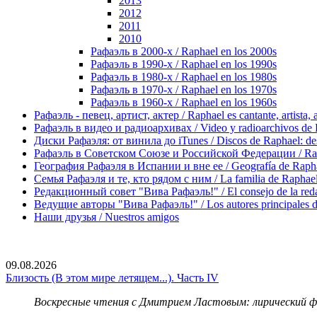
2013
2012
2011
2010
Рафаэль в 2000-х / Raphael en los 2000s
Рафаэль в 1990-х / Raphael en los 1990s
Рафаэль в 1980-х / Raphael en los 1980s
Рафаэль в 1970-х / Raphael en los 1970s
Рафаэль в 1960-х / Raphael en los 1960s
Рафаэль - певец, артист, актер / Raphael es cantante, artista, 
Рафаэль в видео и радиоархивах / Video y radioarchivos de
Диски Рафаэля: от винила до iTunes / Discos de Raphael: desd
Рафаэль в Советском Союзе и Российской Федерации / Rapha
География Рафаэля в Испании и вне ее / Geografía de Rapha
Семья Рафаэля и те, кто рядом с ним / La familia de Raphael 
Редакционный совет "Вива Рафаэль!" / El consejo de la red
Ведущие авторы "Вива Рафаэль!" / Los autores principales d
Наши друзья / Nuestros amigos
09.08.2026
Близость (В этом мире летящем...). Часть IV
Воскресные чтения с Дмитрием Ластовым:
лирический 