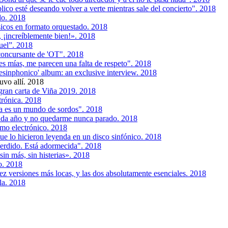
lico esté deseando volver a verte mientras sale del concierto". 2018
do. 2018
sicos en formato orquestado. 2018
 ¡increíblemente bien!». 2018
uel”. 2018
concursante de 'OT". 2018
s mías, me parecen una falta de respeto". 2018
esinphonico' album: an exclusive interview. 2018
uvo allí. 2018
 gran carta de Viña 2019. 2018
trónica. 2018
a es un mundo de sordos". 2018
ada año y no quedarme nunca parado. 2018
tmo electrónico. 2018
ue lo hicieron leyenda en un disco sinfónico. 2018
erdido. Está adormecida". 2018
in más, sin histerias». 2018
o. 2018
iez versiones más locas, y las dos absolutamente esenciales. 2018
la. 2018