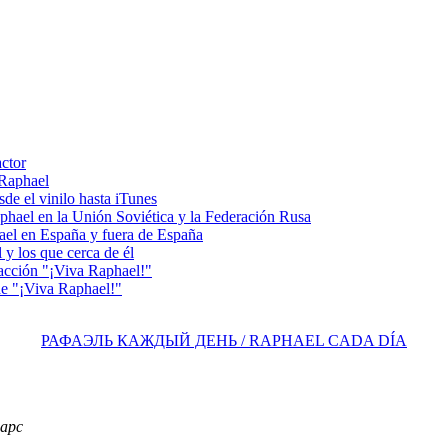
actor
 Raphael
e el vinilo hasta iTunes
el en la Unión Soviética y la Federación Rusa
el en España y fuera de España
y los que cerca de él
acción "¡Viva Raphael!"
e "¡Viva Raphael!"
РАФАЭЛЬ КАЖДЫЙ ДЕНЬ / RAPHAEL CADA DÍA
фарс