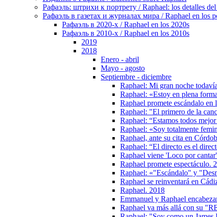
Рафаэль: штрихи к портрету / Raphael: los detalles del 
Рафаэль в газетах и журналах мира / Raphael en los pe
Рафаэль в 2020-х / Raphael en los 2020s
Рафаэль в 2010-х / Raphael en los 2010s
2019
2018
Enero - abril
Mayo - agosto
Septiembre - diciembre
Raphael: Mi gran noche todavía 
Raphael: «Estoy en plena forma
Raphael promete escándalo en l
Raphael: "El primero de la canc
Raphael: “Estamos todos mejor 
Raphael: «Soy totalmente femini
Raphael, ante su cita en Córdob
Raphael: “El directo es el direc
Raphael viene 'Loco por cantar
Raphael promete espectáculo. 
Raphael: «"Escándalo" y "Desm
Raphael se reinventará en Cádi
Raphael. 2018
Emmanuel y Raphael encabezará
Raphael va más allá con su "R
Raphael: "Soy como un James Bo