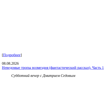
[
Подробнее
]
08.08.2026
Неведомые тропы возмездия (фантастический рассказ). Часть 1
Субботний вечер с Дмитрием Седовым