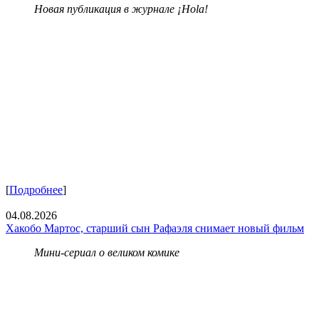
Новая публикация в журнале ¡Hola!
[
Подробнее
]
04.08.2026
Хакобо Мартос, старший сын Рафаэля снимает новый фильм
Мини-сериал о великом комике