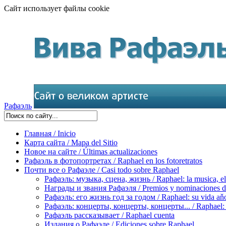
Сайт использует файлы cookie
Рафаэль
Главная / Inicio
Карта сайта / Mapa del Sitio
Новое на сайте / Últimas actualizaciones
Рафаэль в фотопортретах / Raphael en los fotoretratos
Почти все о Рафаэле / Casi todo sobre Raphael
Рафаэль: музыка, сцена, жизнь / Raphael: la musica, el 
Награды и звания Рафаэля / Premios y nominaciones d
Рафаэль: его жизнь год за годом / Raphael: su vida aňo
Рафаэль: концерты, концерты, концерты... / Raphael: con
Рафаэль рассказывает / Raphael cuenta
Издания о Рафаэле / Ediciones sobre Raphael