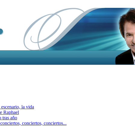
escenario, la vida
e Raphael
 tras aňo
ciertos, сonciertos, сonciertos...