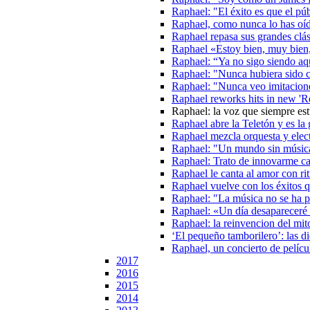
Raphael: "El éxito es que el púb
Raphael, como nunca lo has oí
Raphael repasa sus grandes clá
Raphael «Estoy bien, muy bien,
Raphael: “Ya no sigo siendo aq
Raphael: "Nunca hubiera sido 
Raphael: "Nunca veo imitacione
Raphael reworks hits in new 'R
Raphael: la voz que siempre est
Raphael abre la Teletón y es la
Raphael mezcla orquesta y elec
Raphael: "Un mundo sin músic
Raphael: Trato de innovarme c
Raphael le canta al amor con ri
Raphael vuelve con los éxitos q
Raphael: "La música no se ha p
Raphael: «Un día desapareceré s
Raphael: la reinvencion del mit
‘El pequeño tamborilero’: las d
Raphael, un concierto de pelícu
2017
2016
2015
2014