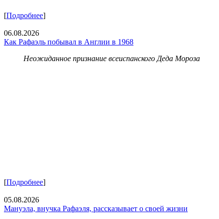
[
Подробнее
]
06.08.2026
Как Рафаэль побывал в Англии в 1968
Неожиданное признание всеиспанского Деда Мороза
[
Подробнее
]
05.08.2026
Мануэла, внучка Рафаэля, рассказывает о своей жизни