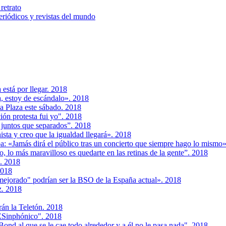
retrato
riódicos y revistas del mundo
está por llegar. 2018
, estoy de escándalo». 2018
a Plaza este sábado. 2018
ión protesta fui yo". 2018
juntos que separados”. 2018
sta y creo que la igualdad llegará». 2018
a: «Jamás dirá el público tras un concierto que siempre hago lo mismo
to, lo más maravilloso es quedarte en las retinas de la gente”. 2018
'. 2018
2018
ejorado" podrían ser la BSO de la España actual». 2018
z. 2018
n la Teletón. 2018
ESinphónico". 2018
nd al que se le cae todo alrededor y a él no le pasa nada". 2018