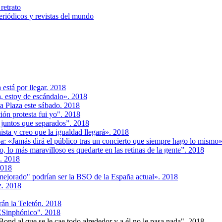
retrato
riódicos y revistas del mundo
está por llegar. 2018
, estoy de escándalo». 2018
a Plaza este sábado. 2018
ión protesta fui yo". 2018
juntos que separados”. 2018
sta y creo que la igualdad llegará». 2018
a: «Jamás dirá el público tras un concierto que siempre hago lo mismo
to, lo más maravilloso es quedarte en las retinas de la gente”. 2018
'. 2018
2018
ejorado" podrían ser la BSO de la España actual». 2018
z. 2018
n la Teletón. 2018
ESinphónico". 2018
nd al que se le cae todo alrededor y a él no le pasa nada". 2018