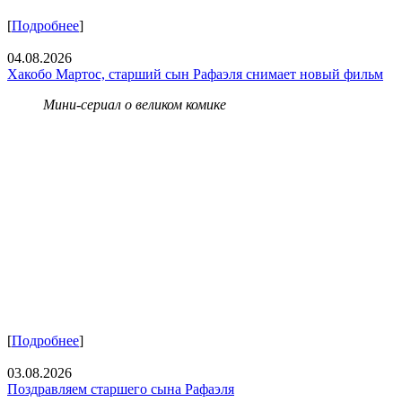
[
Подробнее
]
04.08.2026
Хакобо Мартос, старший сын Рафаэля снимает новый фильм
Мини-сериал о великом комике
[
Подробнее
]
03.08.2026
Поздравляем старшего сына Рафаэля