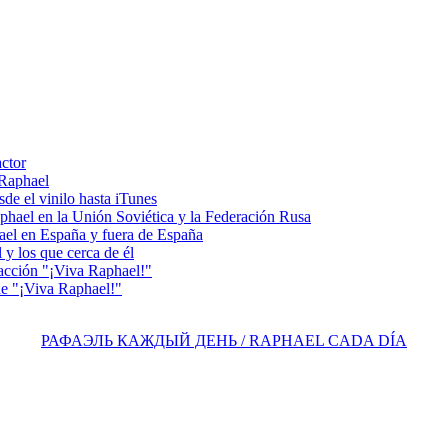
actor
 Raphael
e el vinilo hasta iTunes
el en la Unión Soviética y la Federación Rusa
el en España y fuera de España
y los que cerca de él
acción "¡Viva Raphael!"
e "¡Viva Raphael!"
РАФАЭЛЬ КАЖДЫЙ ДЕНЬ / RAPHAEL CADA DÍA