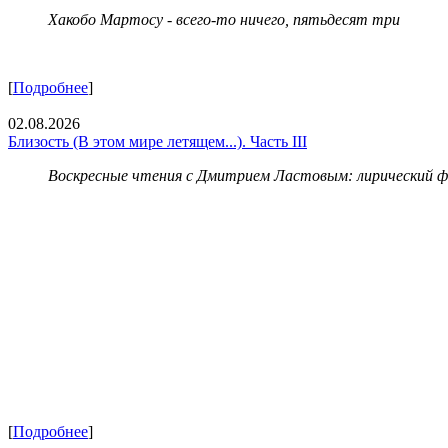
Хакобо Мартосу - всего-то ничего, пятьдесят три
[
Подробнее
]
02.08.2026
Близость (В этом мире летящем...). Часть III
Воскресные чтения с Дмитрием Ластовым:
лирический 
[
Подробнее
]