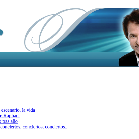
escenario, la vida
e Raphael
 tras aňo
ciertos, сonciertos, сonciertos...