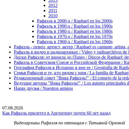
2013
2012
2011
2010
Рафаэль в 2000-х / Raphael en los 2000s
Рафаэль в 1990-х / Raphael en los 1990s
Рафаэль в 1980-х / Raphael en los 1980s
Рафаэль в 1970-х / Raphael en los 1970s
Рафаэль в 1960-х / Raphael en los 1960s
Рафаэль - певец, артист, актер / Raphael es cantante, artista, 
Рафаэль в видео и радиоархивах / Video y radioarchivos de
Диски Рафаэля: от винила до iTunes / Discos de Raphael: desd
Рафаэль в Советском Союзе и Российской Федерации / Rapha
География Рафаэля в Испании и вне ее / Geografía de Rapha
Семья Рафаэля и те, кто рядом с ним / La familia de Raphael 
Редакционный совет "Вива Рафаэль!" / El consejo de la red
Ведущие авторы "Вива Рафаэль!" / Los autores principales d
Наши друзья / Nuestros amigos
07.08.2026
Как Рафаэль прилетел в Аргентину почти 60 лет назад
Видеоархивы Рафаэля по пятницам с Татьяной Орловой