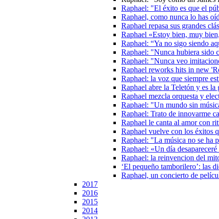
Raphael: "El éxito es que el púb
Raphael, como nunca lo has oí
Raphael repasa sus grandes clá
Raphael «Estoy bien, muy bien,
Raphael: “Ya no sigo siendo aq
Raphael: "Nunca hubiera sido 
Raphael: "Nunca veo imitacione
Raphael reworks hits in new 'R
Raphael: la voz que siempre est
Raphael abre la Teletón y es la
Raphael mezcla orquesta y elec
Raphael: "Un mundo sin músic
Raphael: Trato de innovarme c
Raphael le canta al amor con ri
Raphael vuelve con los éxitos q
Raphael: "La música no se ha p
Raphael: «Un día desapareceré s
Raphael: la reinvencion del mit
‘El pequeño tamborilero’: las d
Raphael, un concierto de pelícu
2017
2016
2015
2014