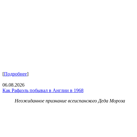
[
Подробнее
]
06.08.2026
Как Рафаэль побывал в Англии в 1968
Неожиданное признание всеиспанского Деда Мороза