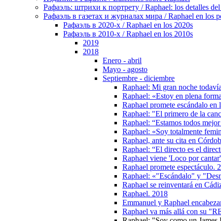
Рафаэль: штрихи к портрету / Raphael: los detalles del 
Рафаэль в газетах и журналах мира / Raphael en los pe
Рафаэль в 2020-х / Raphael en los 2020s
Рафаэль в 2010-х / Raphael en los 2010s
2019
2018
Enero - abril
Mayo - agosto
Septiembre - diciembre
Raphael: Mi gran noche todavía 
Raphael: «Estoy en plena forma
Raphael promete escándalo en l
Raphael: "El primero de la canc
Raphael: “Estamos todos mejor 
Raphael: «Soy totalmente femini
Raphael, ante su cita en Córdob
Raphael: “El directo es el direc
Raphael viene 'Loco por cantar
Raphael promete espectáculo. 
Raphael: «"Escándalo" y "Desm
Raphael se reinventará en Cádi
Raphael. 2018
Emmanuel y Raphael encabezará
Raphael va más allá con su "R
Raphael: "Soy como un James Bo