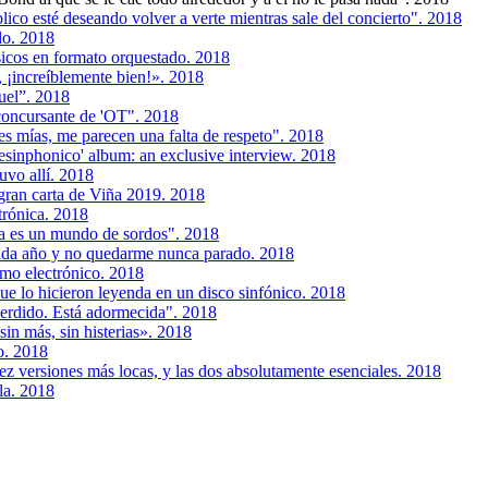
lico esté deseando volver a verte mientras sale del concierto". 2018
do. 2018
sicos en formato orquestado. 2018
 ¡increíblemente bien!». 2018
uel”. 2018
concursante de 'OT". 2018
s mías, me parecen una falta de respeto". 2018
esinphonico' album: an exclusive interview. 2018
uvo allí. 2018
 gran carta de Viña 2019. 2018
trónica. 2018
a es un mundo de sordos". 2018
ada año y no quedarme nunca parado. 2018
tmo electrónico. 2018
ue lo hicieron leyenda en un disco sinfónico. 2018
erdido. Está adormecida". 2018
in más, sin histerias». 2018
o. 2018
iez versiones más locas, y las dos absolutamente esenciales. 2018
la. 2018