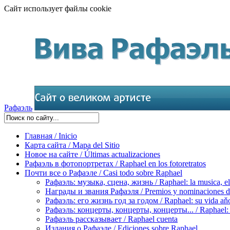
Сайт использует файлы cookie
Рафаэль
Главная / Inicio
Карта сайта / Mapa del Sitio
Новое на сайте / Últimas actualizaciones
Рафаэль в фотопортретах / Raphael en los fotoretratos
Почти все о Рафаэле / Casi todo sobre Raphael
Рафаэль: музыка, сцена, жизнь / Raphael: la musica, el 
Награды и звания Рафаэля / Premios y nominaciones d
Рафаэль: его жизнь год за годом / Raphael: su vida aňo
Рафаэль: концерты, концерты, концерты... / Raphael: con
Рафаэль рассказывает / Raphael cuenta
Издания о Рафаэле / Ediciones sobre Raphael