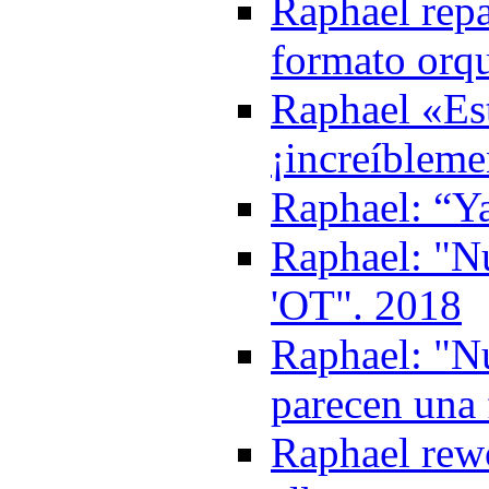
Raphael repa
formato orq
Raphael «Es
¡increíbleme
Raphael: “Ya
Raphael: "Nu
'OT". 2018
Raphael: "N
parecen una 
Raphael rewo