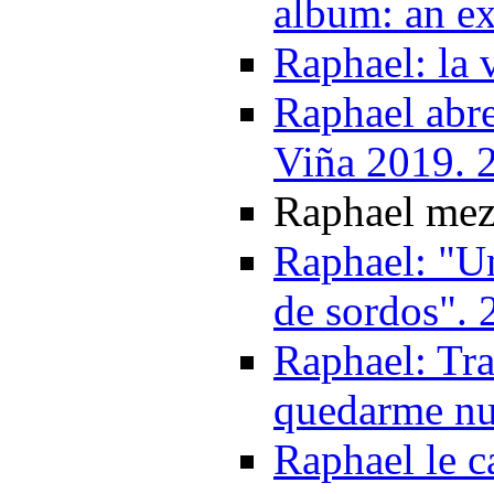
album: an ex
Raphael: la 
Raphael abre 
Viña 2019. 
Raphael mezc
Raphael: "U
de sordos". 
Raphael: Tr
quedarme nu
Raphael le c