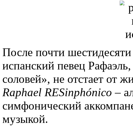
После почти шестидесяти 
испанский певец Рафаэль
соловей», не отстает от ж
Raphael
RESinph
ó
nico
– а
симфонический аккомпане
музыкой.