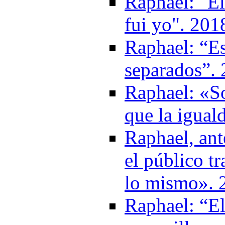
Raphael: "El
fui yo". 201
Raphael: “E
separados”.
Raphael: «So
que la igual
Raphael, ant
el público t
lo mismo». 
Raphael: “El 