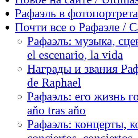
Рафаэль в фотопортретах 
Почти все о Рафаэле / C
Рафаэль: музыка, сцен
el escenario, la vida
Награды и звания Раф
de Raphael
Рафаэль: его жизнь го
aňo tras aňo
Рафаэль: концерты, ко
conciertos, сonciertos, 