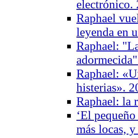
electrónico.
Raphael vuel
leyenda en u
Raphael: "La
adormecida"
Raphael: «Un
histerias». 
Raphael: la 
‘El pequeño 
más locas, y