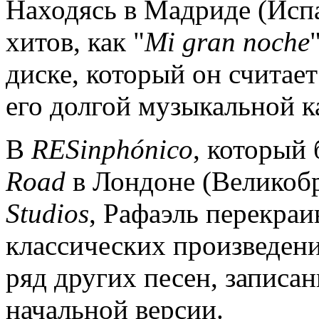
Находясь в Мадриде (Испа
хитов, как "
Mi
gran
noche
диске, который он считае
его долгой музыкальной к
В
RESinph
ó
nico
, который
Road
в Лондоне (Великоб
Studios
, Рафаэль перекраи
классических произведени
ряд других песен, записа
начальной версии.