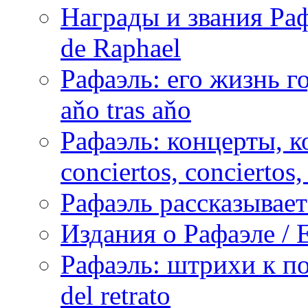
Награды и звания Раф
de Raphael
Рафаэль: его жизнь го
aňo tras aňo
Рафаэль: концерты, ко
conciertos, сonciertos, 
Рафаэль рассказывает 
Издания о Рафаэле / E
Рафаэль: штрихи к пор
del retrato