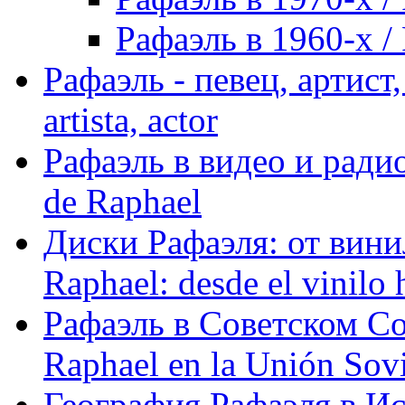
Рафаэль в 1960-х / 
Рафаэль - певец, артист, 
artista, actor
Рафаэль в видео и радио
de Raphael
Диски Рафаэля: от винил
Raphael: desde el vinilo 
Рафаэль в Советском С
Raphael en la Unión Sovi
География Рафаэля в Исп