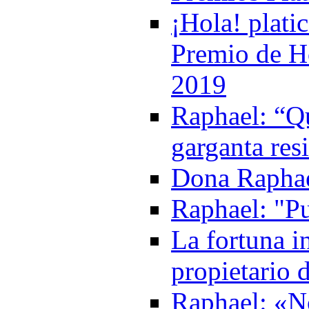
¡Hola! plati
Premio de Ho
2019
Raphael: “Qu
garganta res
Dona Raphae
Raphael: "P
La fortuna i
propietario 
Raphael: «N