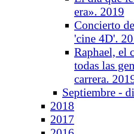
era». 2019
Concierto de
'cine 4D'. 2
Raphael, el 
todas las ge
carrera. 201
Septiembre - d
2018
2017
2016