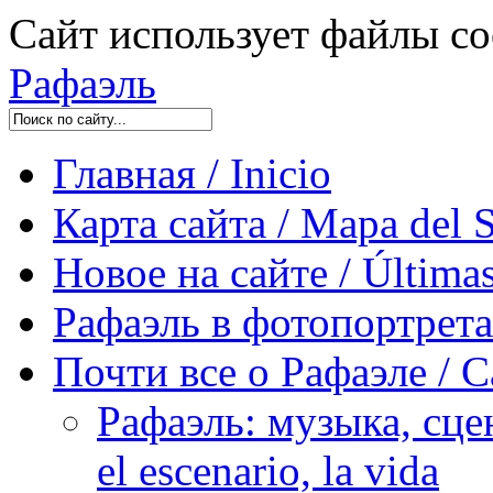
Сайт использует файлы co
Рафаэль
Главная / Inicio
Карта сайта / Mapa del S
Новое на сайте / Últimas
Рафаэль в фотопортретах 
Почти все о Рафаэле / C
Рафаэль: музыка, сцен
el escenario, la vida