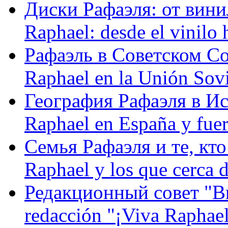
Диски Рафаэля: от винил
Raphael: desde el vinilo 
Рафаэль в Советском С
Raphael en la Unión Sovi
География Рафаэля в Исп
Raphael en España y fue
Семья Рафаэля и те, кто
Raphael y los que cerca d
Редакционный совет "Вив
redacción "¡Viva Raphael