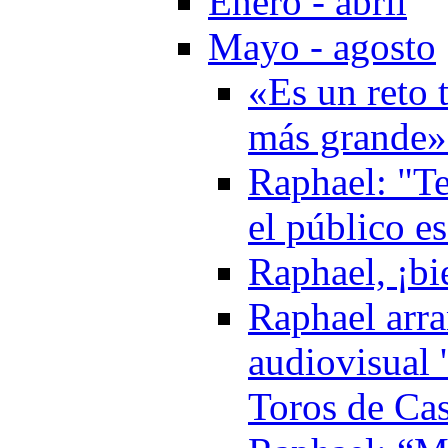
Enero - abril
Mayo - agosto
«Es un reto t
más grande»
Raphael: "Te
el público e
Raphael, ¡bi
Raphael arra
audiovisual 
Toros de Cas