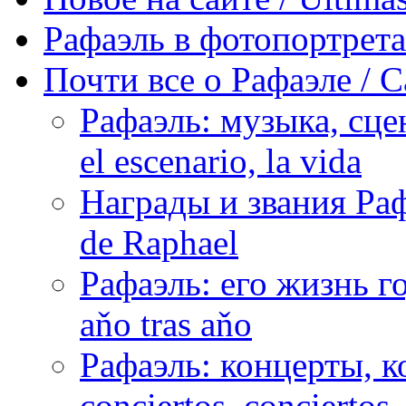
Рафаэль в фотопортретах 
Почти все о Рафаэле / C
Рафаэль: музыка, сцен
el escenario, la vida
Награды и звания Раф
de Raphael
Рафаэль: его жизнь го
aňo tras aňo
Рафаэль: концерты, ко
conciertos, сonciertos, 