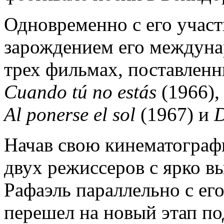
Одновременно с его участ
зарождением его междуна
трех фильмах, поставлен
Cuando
t
ú
no
est
á
s
(1966),
Al
ponerse
el
sol
(1967) и
D
Начав свою кинематограф
двух режиссеров с ярко в
Рафаэль параллельно с ег
перешел на новый этап по