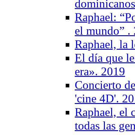
dominicanos
Raphael: “P
el mundo” .
Raphael, la 
El día que l
era». 2019
Concierto de
'cine 4D'. 2
Raphael, el 
todas las ge