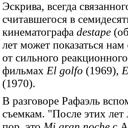
Эскрива, всегда связанног
считавшегося в семидеся
кинематографа
destape
(об
лет может показаться нам
от сильного реакционного
фильмах
El
golfo
(1969),
E
(1970).
В разговоре Рафаэль вспо
съемкам. "После этих лет 
пор, это
Mi
gran
noche
,с 