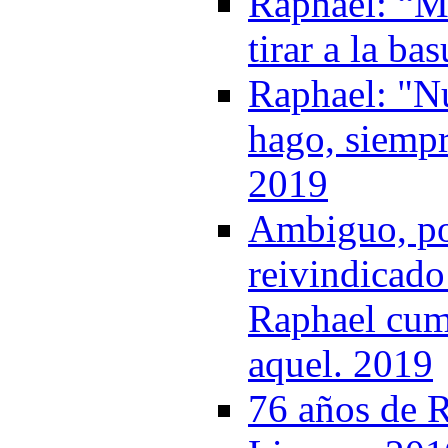
Raphael: “Mi
tirar a la ba
Raphael: "Nu
hago, siempr
2019
Ambiguo, pol
reivindicado
Raphael cum
aquel. 2019
76 años de R