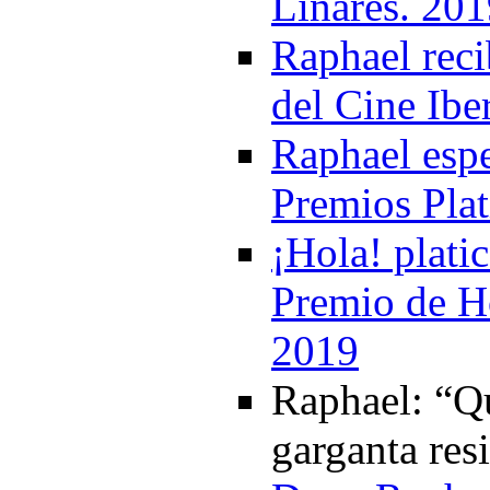
Linares. 20
Raphael reci
del Cine Ib
Raphael espe
Premios Plat
¡Hola! plati
Premio de Ho
2019
Raphael: “Qu
garganta res