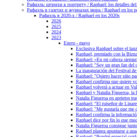
Рафаэль: штрихи к портрету / Raphael: los detalles del 
Рафаэль в газетах и журналах мира / Raphael en los pe
Рафаэль в 2020-х / Raphael en los 2020s
2026
2025
2024
2023
Enero - mayo
Exclusiva Raphael sobre el lan
Raphael, premiado con la Bizna
Raphael: «En mi cabeza siempr
Raphael: "Soy un gran fan del 
La inauguración del Festival d
Raphael: "Quiero hacer sitio pa
Raphael confirma que quiere vol
Raphael volverá a actuar en Val
Raphael y Natalia Figueroa, la 
Natalia Figueroa en aprietos tr
Raphael: “El ruiseñor de Linare
Raphael: "Me gustaría que me di
Raphael confirma la informaci
Raphael dice por fin lo que mu
Natalia Figueroa consigue junt
Raphael planea apuntarse a una 
Raphael: "Pondré especial cuida