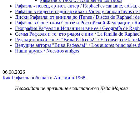
Рафаэль в 1960-х / Raphael en los 1960s
Рафаэль - певец, артист, актер / Raphael es cantante, artista, 
Рафаэль в видео и радиоархивах / Video y radioarchivos de
Диски Рафаэля: от винила до iTunes / Discos de Raphael: desd
Рафаэль в Советском Союзе и Российской Федерации / Rapha
География Рафаэля в Испании и вне ее / Geografía de Rapha
Семья Рафаэля и те, кто рядом с ним / La familia de Raphael 
Редакционный совет "Вива Рафаэль!" / El consejo de la red
Ведущие авторы "Вива Рафаэль!" / Los autores principales d
Наши друзья / Nuestros amigos
06.08.2026
Как Рафаэль побывал в Англии в 1968
Неожиданное признание всеиспанского Деда Мороза