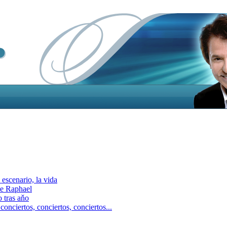
escenario, la vida
e Raphael
 tras aňo
ciertos, сonciertos, сonciertos...