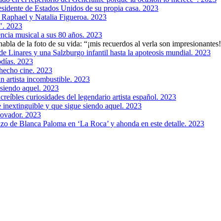
residente de Estados Unidos de su propia casa. 2023
e Raphael y Natalia Figueroa. 2023
". 2023
encia musical a sus 80 años. 2023
bla de la foto de su vida: “¡mis recuerdos al verla son impresionantes
e Linares y una Salzburgo infantil hasta la apoteosis mundial. 2023
odías. 2023
hecho cine. 2023
n artista incombustible. 2023
siendo aquel. 2023
creíbles curiosidades del legendario artista español. 2023
 inextinguible y que sigue siendo aquel. 2023
novador. 2023
azo de Blanca Paloma en ‘La Roca’ y ahonda en este detalle. 2023