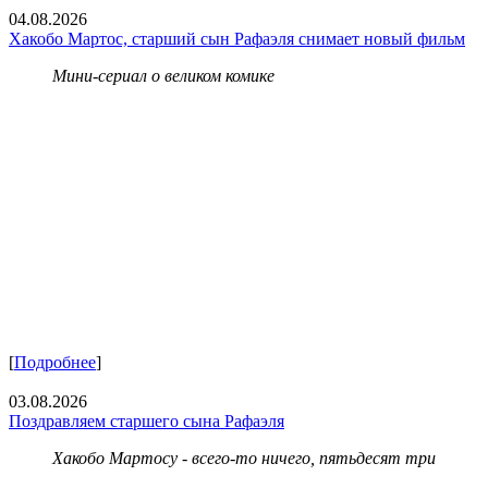
04.08.2026
Хакобо Мартос, старший сын Рафаэля снимает новый фильм
Мини-сериал о великом комике
[
Подробнее
]
03.08.2026
Поздравляем старшего сына Рафаэля
Хакобо Мартосу - всего-то ничего, пятьдесят три