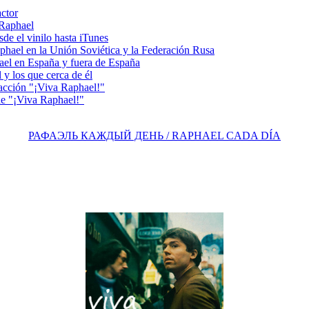
actor
 Raphael
e el vinilo hasta iTunes
el en la Unión Soviética y la Federación Rusa
el en España y fuera de España
y los que cerca de él
acción "¡Viva Raphael!"
e "¡Viva Raphael!"
РАФАЭЛЬ КАЖДЫЙ ДЕНЬ / RAPHAEL CADA DÍA