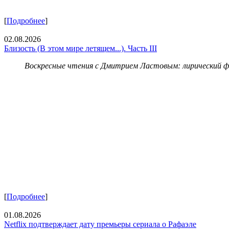
[
Подробнее
]
02.08.2026
Близость (В этом мире летящем...). Часть III
Воскресные чтения с Дмитрием Ластовым:
лирический 
[
Подробнее
]
01.08.2026
Netflix подтверждает дату премьеры сериала о Рафаэле