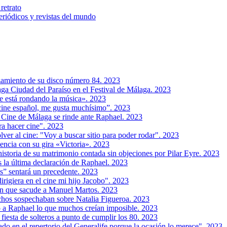
retrato
riódicos y revistas del mundo
zamiento de su disco número 84. 2023
ga Ciudad del Paraíso en el Festival de Málaga. 2023
e está rondando la música». 2023
cine español, me gusta muchísimo”. 2023
e Cine de Málaga se rinde ante Raphael. 2023
ra hacer cine". 2023
ver al cine: "Voy a buscar sitio para poder rodar". 2023
encia con su gira «Victoria». 2023
historia de su matrimonio contada sin objeciones por Pilar Eyre. 2023
as la última declaración de Raphael. 2023
s” sentará un precedente. 2023
rigiera en el cine mi hijo Jacobo". 2023
ón que sacude a Manuel Martos. 2023
chos sospechaban sobre Natalia Figueroa. 2023
o a Raphael lo que muchos creían imposible. 2023
fiesta de solteros a punto de cumplir los 80. 2023
do en el repertorio del Generalife porque la ocasión lo merece". 2023