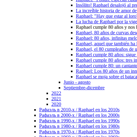
Insólito! Raphael desalojó al p
La increíble historia de amor d
Raphael: "Hay que estar al loro
La lucha de Raphael por la vig
Raphael cumple 80 años y nos ha
Raphael, 80 años de curvas desd
Raphael: 80 años, infinitas mel
Raphael, aquel que también ha 
Raphael, el 80 cumpleaños de u
Raphael cumple 80 años: sigue 
Raphael cumple 80 años: tres in
Raphael cumple 80: un cantante
Raphael: Los 80 años de un in
Raphael se moja sobre el batac
Junio - agosto
Septiembre-dicembre
2022
2021
2020
Рафаэль в 2010-х / Raphael en los 2010s
Рафаэль в 2000-х / Raphael en los 2000s
Рафаэль в 1990-х / Raphael en los 1990s
Рафаэль в 1980-х / Raphael en los 1980s
Рафаэль в 1970-х / Raphael en los 1970s