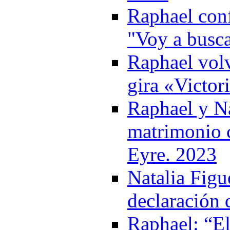
Raphael conf
"Voy a busca
Raphael volv
gira «Victor
Raphael y Na
matrimonio c
Eyre. 2023
Natalia Figue
declaración 
Raphael: “El