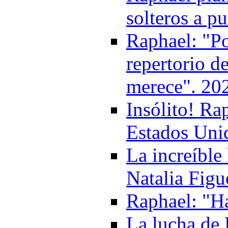
solteros a p
Raphael: "Po
repertorio d
merece". 20
Insólito! Ra
Estados Unid
La increíble
Natalia Figu
Raphael: "Ha
La lucha de 