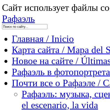
Сайт использует файлы co
Рафаэль
Главная / Inicio
Карта сайта / Mapa del S
Новое на сайте / Últimas
Рафаэль в фотопортретах 
Почти все о Рафаэле / C
Рафаэль: музыка, сцен
el escenario, la vida