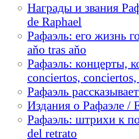
Награды и звания Раф
de Raphael
Рафаэль: его жизнь го
aňo tras aňo
Рафаэль: концерты, ко
conciertos, сonciertos, 
Рафаэль рассказывает 
Издания о Рафаэле / E
Рафаэль: штрихи к пор
del retrato