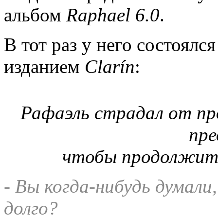
альбом
Raphael 6.0
.
В тот раз у него состоялс
изданием
Clar
í
n
:
Рафаэль страдал от про
пре
чтобы продолжить
- Вы когда-нибудь думали
долго?