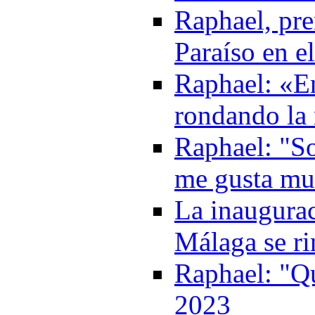
Raphael, pr
Paraíso en e
Raphael: «En
rondando la
Raphael: "So
me gusta mu
La inaugurac
Málaga se ri
Raphael: "Qu
2023