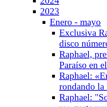
2024
2023
Enero - mayo
Exclusiva Ra
disco númer
Raphael, pr
Paraíso en e
Raphael: «En
rondando la
Raphael: "So