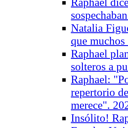
Raphael dice
sospechaban 
Natalia Figu
que muchos 
Raphael plan
solteros a p
Raphael: "Po
repertorio d
merece". 20
Insólito! Ra