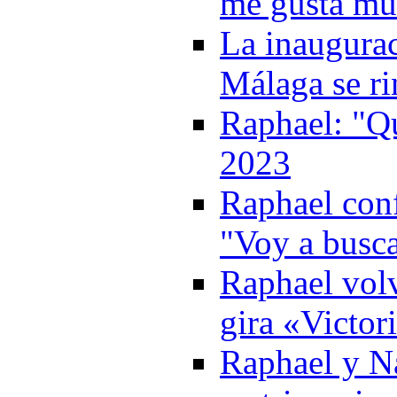
me gusta mu
La inaugurac
Málaga se ri
Raphael: "Qu
2023
Raphael conf
"Voy a busca
Raphael volv
gira «Victor
Raphael y Na