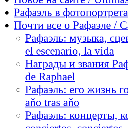
Рафаэль в фотопортретах 
Почти все о Рафаэле / C
Рафаэль: музыка, сцен
el escenario, la vida
Награды и звания Раф
de Raphael
Рафаэль: его жизнь го
aňo tras aňo
Рафаэль: концерты, ко
conciertos, сonciertos, 