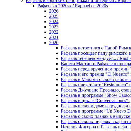
Рафаэль в коротких репортажах и интервью / Raphael en
Рафаэль в 2020-х / Raphael en 2020s
2026
2025
2024
2023
2022
2021
2020
Рафаэль встретился с Папой Римским
Рафаэль посещает папу римского во 
Рафаэль тебе рекомендует... / Raphae
Ванеса Мартин о Рафаэле в программ
Рафаэль перед вручением премии "Lo
Рафаэль и его премия "El Nuestro" 
Рафаэль в Майами о своей работе и д
Рафаэль представит "Resinfónico" в 
Рафаэль Джулиане Пресиадо, ставшей
Рафаэль в программе "Show Caracol"
Рафаэль в цикле "Conversaciones" дл
Рафаэль в своем доме в трудное для 
Рафаэль в программе “Un Nuevo Día”
Рафаэль о своих планах в выпуске н
Рафаэль о своих неделях в карантине
Наталия Фигероа и Рафаэль в фильме