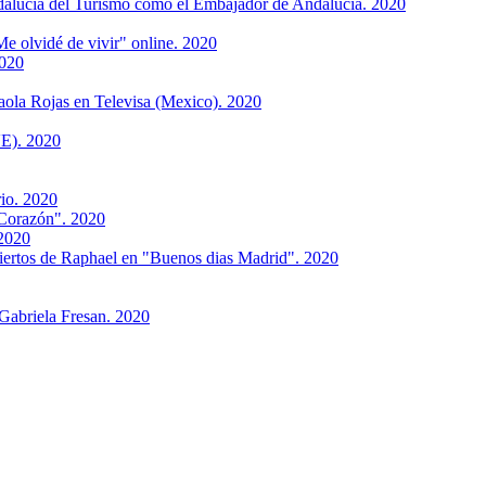
ucía del Turismo como el Embajador de Andalucía. 2020
 olvidé de vivir" online. 2020
2020
aola Rojas en Televisa (Mexico). 2020
VE). 2020
rio. 2020
"Corazón". 2020
2020
tos de Raphael en "Buenos dias Madrid". 2020
abriela Fresan. 2020