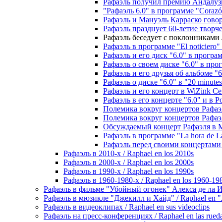
Рафаэль получил премию Андалузии 
"Рафаэль 6.0" в программе "Corazón
Рафаэль и Мануэль Карраско говорят 
Рафаэль празднует 60-летие творчест
Рафаэль беседует с поклонниками / 
Рафаэль в программе "El noticiero" 
Рафаэль и его диск "6.0" в программ
Рафаэль о своем диске "6.0" в прогр
Рафаэль и его друзья об альбоме "6.
Рафаэль о дискe "6.0" в "20 minutes"
Рафаэль и его концерт в WiZink Cente
Рафаэль в его концерте "6.0" и в Ро
Полемика вокруг концертов Рафаэля 
Полемика вокруг концертов Рафаэля
Обсуждаемый концерт Рафаэля в Мад
Рафаэль в программе "La hora de La
Рафаэль перед своими концертами бе
Рафаэль в 2010-х / Raphael en los 2010s
Рафаэль в 2000-х / Raphael en los 2000s
Рафаэль в 1990-х / Raphael en los 1990s
Рафаэль в 1960-1980-х / Raphael en los 1960-19
Рафаэль в фильме "Убойный огонек" Алекса де ла Игле
Рафаэль в мюзикле "Джекилл и Хайд" / Raphael en "J
Рафаэль в видеоклипах / Raphael en sus videoclips
Рафаэль на пресс-конференциях / Raphael en las rueda