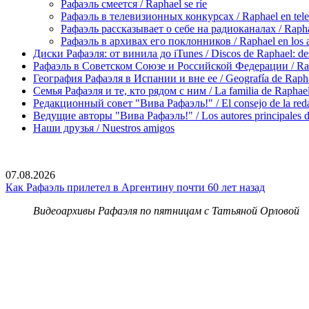
Рафаэль смеется / Raphael se ríe
Рафаэль в телевизионных конкурсах / Raphael en tele
Рафаэль рассказывает о себе на радиоканалах / Raphael
Рафаэль в архивах его поклонников / Raphael en los ar
Диски Рафаэля: от винила до iTunes / Discos de Raphael: desd
Рафаэль в Советском Союзе и Российской Федерации / Rapha
География Рафаэля в Испании и вне ее / Geografía de Rapha
Семья Рафаэля и те, кто рядом с ним / La familia de Raphael 
Редакционный совет "Вива Рафаэль!" / El consejo de la red
Ведущие авторы "Вива Рафаэль!" / Los autores principales d
Наши друзья / Nuestros amigos
07.08.2026
Как Рафаэль прилетел в Аргентину почти 60 лет назад
Видеоархивы Рафаэля по пятницам с Татьяной Орловой