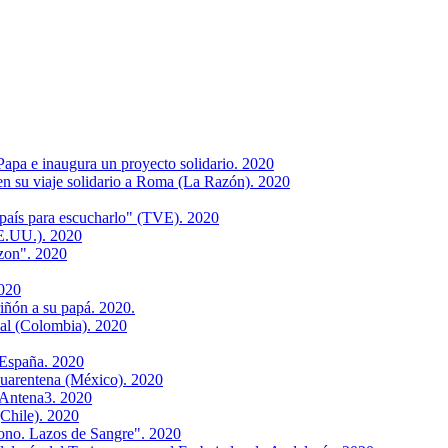
a e inaugura un proyecto solidario. 2020
 su viaje solidario a Roma (La Razón). 2020
aís para escucharlo" (TVE). 2020
E.UU.). 2020
zon". 2020
2020
ñón a su papá. 2020.
al (Colombia). 2020
 España. 2020
uarentena (México). 2020
 Antena3. 2020
Chile). 2020
no. Lazos de Sangre". 2020