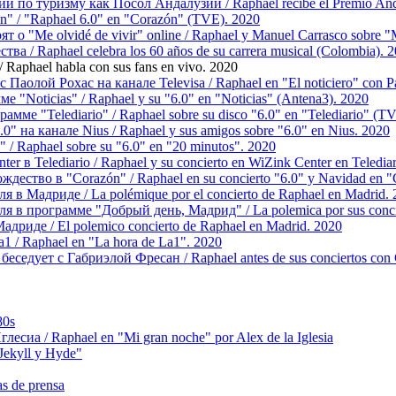
по туризму как Посол Андалузии / Raphael recibe el Premio Andal
" / "Raphael 6.0" en "Corazón" (TVE). 2020
о "Me olvidé de vivir" online / Raphael y Manuel Carrasco sobre "Me
ва / Raphael celebra los 60 años de su carrera musical (Colombia). 
Raphael habla con sus fans en vivo. 2020
с Паолой Рохас на канале Televisa / Raphael en "El noticiero" con P
е "Noticias" / Raphael y su "6.0" en "Noticias" (Antena3). 2020
амме "Telediario" / Raphael sobre su disco "6.0" en "Telediario" (T
0" на канале Nius / Raphael y sus amigos sobre "6.0" en Nius. 2020
 / Raphael sobre su "6.0" en "20 minutos". 2020
r в Telediario / Raphael y su concierto en WiZink Center en Teledia
ждество в "Corazón" / Raphael en su concierto "6.0" y Navidad en 
в Мадриде / La polémique por el concierto de Raphael en Madrid. 
 в программе "Добрый день, Мадрид" / La polemica por sus concier
риде / El polemico concierto de Raphael en Madrid. 2020
1 / Raphael en "La hora de La1". 2020
седует с Габриэлой Фресан / Raphael antes de sus conciertos con G
80s
сиа / Raphael en "Mi gran noche" por Alex de la Iglesia
ekyll y Hyde"
s de prensa