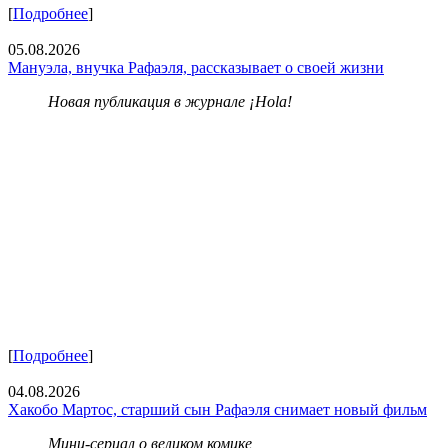
[
Подробнее
]
05.08.2026
Мануэла, внучка Рафаэля, рассказывает о своей жизни
Новая публикация в журнале ¡Hola!
[
Подробнее
]
04.08.2026
Хакобо Мартос, старший сын Рафаэля снимает новый фильм
Мини-сериал о великом комике