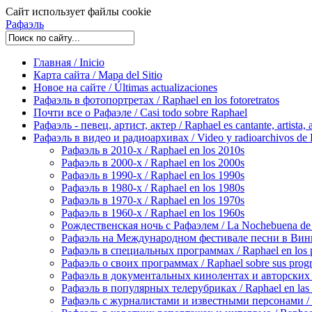
Сайт использует файлы cookie
Рафаэль
Главная / Inicio
Карта сайта / Mapa del Sitio
Новое на сайте / Últimas actualizaciones
Рафаэль в фотопортретах / Raphael en los fotoretratos
Почти все о Рафаэле / Casi todo sobre Raphael
Рафаэль - певец, артист, актер / Raphael es cantante, artista, 
Рафаэль в видео и радиоархивах / Video y radioarchivos de
Рафаэль в 2010-х / Raphael en los 2010s
Рафаэль в 2000-х / Raphael en los 2000s
Рафаэль в 1990-х / Raphael en los 1990s
Рафаэль в 1980-х / Raphael en los 1980s
Рафаэль в 1970-х / Raphael en los 1970s
Рафаэль в 1960-х / Raphael en los 1960s
Рождественская ночь с Рафаэлем / La Nochebuena de
Рафаэль на Международном фестивале песни в Винье-де
Рафаэль в специальных программах / Raphael en los p
Рафаэль о своих программах / Raphael sobre sus prog
Рафаэль в документальных кинолентах и авторских реп
Рафаэль в популярных телерубриках / Raphael en las 
Рафаэль с журналистами и известными персонами / Rap