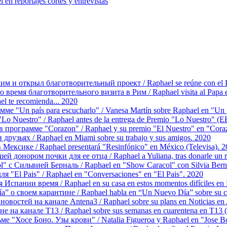
 reportajes cortes y entrevistas
 и открыл благотворительный проект / Raphael se reúne con el Pap
время благотворительного визита в Рим / Raphael visita al Papa en
l te recomienda... 2020
е "Un país para escucharlo" / Vanesa Martín sobre Raphael en "Un p
 Nuestro" / Raphael antes de la entrega de Premio "Lo Nuestro" (E
в программе "Corazon" / Raphael y su premio "El Nuestro" en "Cora
рузьях / Raphael en Miami sobre su trabajo y sus amigos. 2020
Мексике / Raphael presentará "Resinfónico" en México (Televisa). 
 донором почки для ее отца / Raphael a Yuliana, tras donarle un ri
 с Сильвией Берналь / Raphael en "Show Caracol" con Silvia Bern
я "El Pais" / Raphael en "Conversaciones" en "El Pais". 2020
Испании время / Raphael en su casa en estos momentos difíciles en
 о своем карантине / Raphael habla en “Un Nuevo Día” sobre su c
овостей на канале Antena3 / Raphael sobre su plans en Noticias en
 на канале T13 / Raphael sobre sus semanas en cuarentena en T13 (
 "Хосе Боно. Узы крови" / Natalia Figueroa y Raphael en "Jose Bo