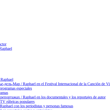
actor
 Raphael
 Raphael
ль-Мар / Raphael en el Festival Internacional de la Canción de Vi
rogramas especiales
ramas
ортажах / Raphael en los documentales y los reportajes de autor
TV rúbricas populares
hael con los periodistas y personas famosas