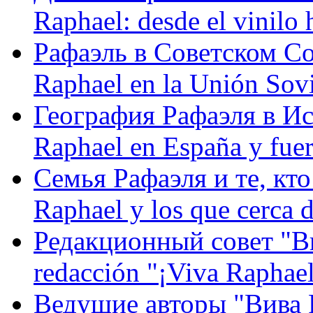
Raphael: desde el vinilo 
Рафаэль в Советском С
Raphael en la Unión Sovi
География Рафаэля в Исп
Raphael en España y fue
Семья Рафаэля и те, кто
Raphael y los que cerca d
Редакционный совет "Вив
redacción "¡Viva Raphael
Ведущие авторы "Вива Р