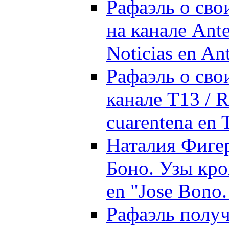
Рафаэль о сво
на канале Ante
Noticias en An
Рафаэль о сво
канале T13 / R
cuarentena en 
Наталия Фигер
Боно. Узы кров
en "Jose Bono.
Рафаэль полу