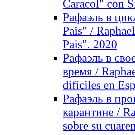
Caracol" con S
Рафаэль в цик
Pais" / Raphae
Pais". 2020
Рафаэль в сво
время / Raphae
difíciles en Es
Рафаэль в про
карантине / R
sobre su cuare