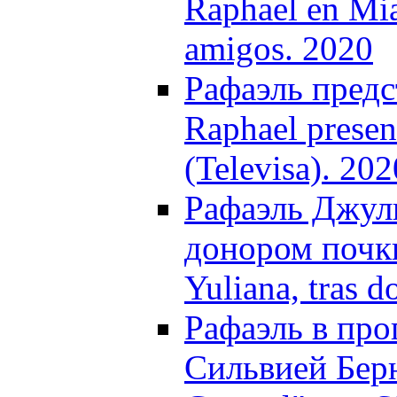
Raphael en Mia
amigos. 2020
Рафаэль предс
Raphael presen
(Televisa). 202
Рафаэль Джул
донором почки
Yuliana, tras d
Рафаэль в про
Сильвией Берн