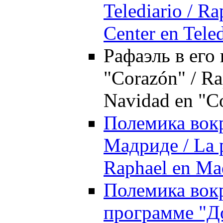
Telediario / R
Center en Tele
Рафаэль в его 
"Corazón" / Ra
Navidad en "C
Полемика вокр
Мадриде / La p
Raphael en Ma
Полемика вокр
программе "Д