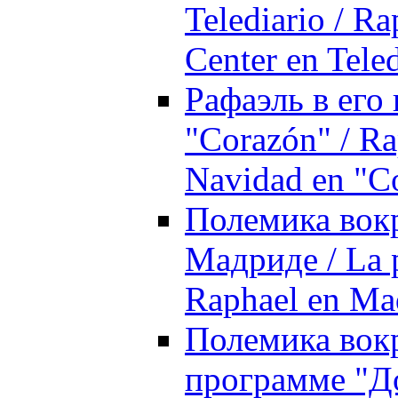
Telediario / R
Center en Tele
Рафаэль в его 
"Corazón" / Ra
Navidad en "C
Полемика вокр
Мадриде / La p
Raphael en Ma
Полемика вокр
программе "Д