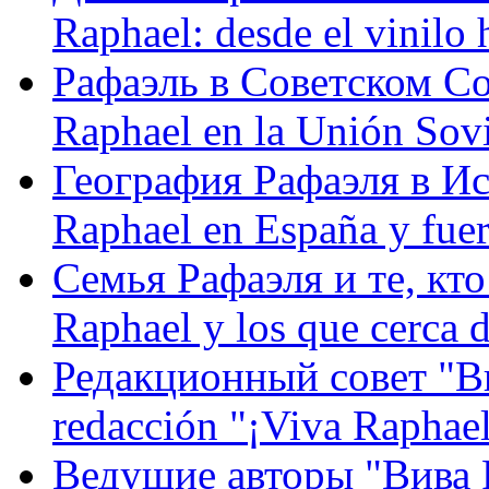
Raphael: desde el vinilo 
Рафаэль в Советском С
Raphael en la Unión Sovi
География Рафаэля в Исп
Raphael en España y fue
Семья Рафаэля и те, кто
Raphael y los que cerca d
Редакционный совет "Вив
redacción "¡Viva Raphael
Ведущие авторы "Вива Р