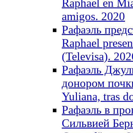
Raphael en Mia
amigos. 2020
Рафаэль предс
Raphael presen
(Televisa). 202
Рафаэль Джул
донором почки
Yuliana, tras d
Рафаэль в про
Сильвией Берн