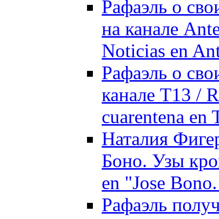
Рафаэль о сво
на канале Ante
Noticias en An
Рафаэль о сво
канале T13 / R
cuarentena en 
Наталия Фигер
Боно. Узы кров
en "Jose Bono.
Рафаэль полу