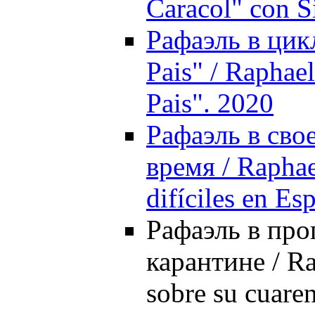
Caracol" con S
Рафаэль в цик
Pais" / Raphae
Pais". 2020
Рафаэль в сво
время / Raphae
difíciles en Es
Рафаэль в про
карантине / R
sobre su cuare