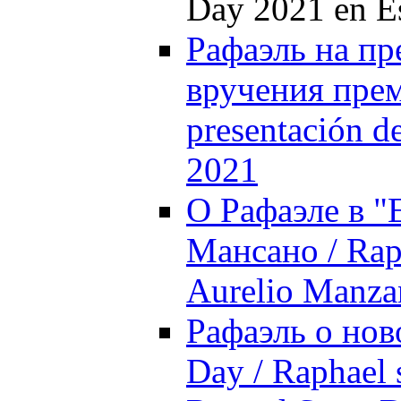
Day 2021 en E
Рафаэль на п
вручения преми
presentación d
2021
О Рафаэле в "
Мансано / Raph
Aurelio Manza
Рафаэль о нов
Day / Raphael 