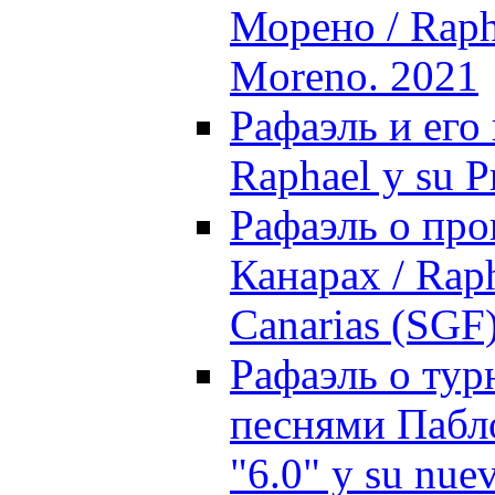
Морено / Rapha
Moreno. 2021
Рафаэль и его
Raphael y su P
Рафаэль о про
Канарах / Raph
Canarias (SGF
Рафаэль о тур
песнями Пабло
"6.0" y su nue