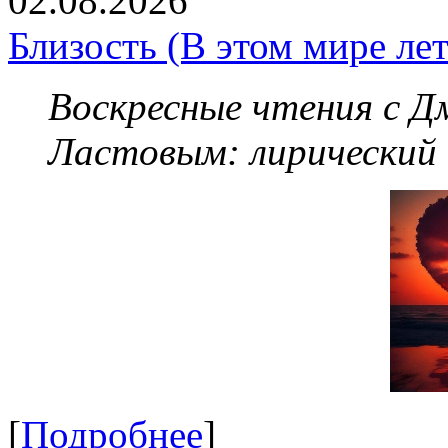
02.08.2026
Близость (В этом мире летя
Воскресные чтения с 
Ластовым:
лирический
[
Подробнее
]