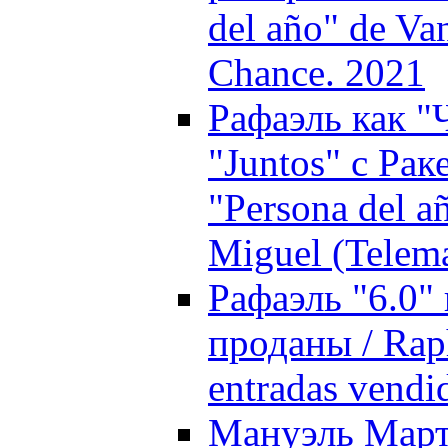
del año" de Va
Chance. 2021
Рафаэль как "
"Juntos" с Ра
"Persona del a
Miguel (Telema
Рафаэль "6.0"
проданы / Raph
entradas vendi
Мануэль Марто